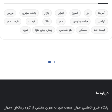
ی
د
د
ر
خ
ت
آمریکا
ارز
امروز
ایران
بازار
بانک مرکزی
بورس
و
ی
د
ب
ترامپ
جاده چالوس
دلار
طلا
قیمت
قیمت دلار
ر
ا
قیمت طلا
مسکن
هواشناسی
پیش بینی هوا
کرونا
و
ی
ه
س
ا
ت
ی
د
ب
ا
ک
ی
ف
ی
ت
درباره ما
پایگاه خبری-تحلیلی جهان صنعت نیوز به عنوان بخشی از گروه رسانه‌ای «جهان