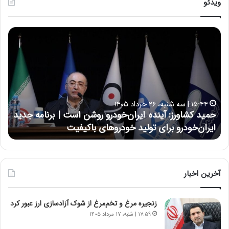
ویدئو
ح
ح
م
س
ی
ی
د
ن
ک
ع
ش
ل
ا
ا
۱۵:۴۴ | سه شنبه، ۲۶ خرداد ۱۴۰۵
و
ی
حمید کشاورز: آینده ایران‌خودرو روشن است | برنامه جدید
ح
ر
ی
ایران‌خودرو برای تولید خودروهای باکیفیت
ن
ز
:
:
د
آ
ر
ی
ط
ن
و
آخرین اخبار
د
ل
ه
ت
زنجیره مرغ و تخم‌مرغ از شوک آزادسازی ارز عبور کرد
ا
ا
ی
ر
۱۷:۵۹ | شنبه، ۱۷ مرداد ۱۴۰۵
ر
ی