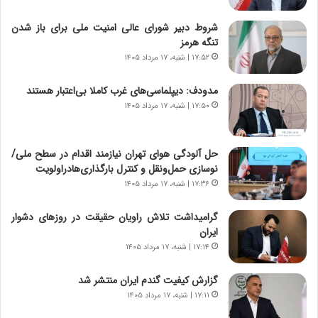
ا
خ
ن‌
ا
شروط دبیر شورای عالی امنیت ملی برای باز شدن
خ
ی
تنگه هرمز
و
ر
۱۷:۵۲ | شنبه، ۱۷ مرداد ۱۴۰۵
د
ا
ر
ن
مدودف: دیپلماسی‌های غرب کاملا بی‌اعتبار هستند
و
،
۱۷:۵۰ | شنبه، ۱۷ مرداد ۱۴۰۵
ر
ه
و
ی
ش
چ
حل آلودگی هوای تهران نیازمند اقدام در سطح ملی/
ن
گ
نوسازی حمل‌ونقل و کنترل بارگذاری‌هادراولویت
ا
ا
۱۷:۳۶ | شنبه، ۱۷ مرداد ۱۴۰۵
س
ه
ت
ج
گرامیداشت تلاش راویان حقیقت در روزهای دشوار
|
ز
ایران
ب
ا
ر
۱۷:۱۴ | شنبه، ۱۷ مرداد ۱۴۰۵
ی
ن
ن
ا
ج
گزارش کیفیت گندم ایران منتشر شد
م
ن
۱۷:۱۱ | شنبه، ۱۷ مرداد ۱۴۰۵
ه
گ