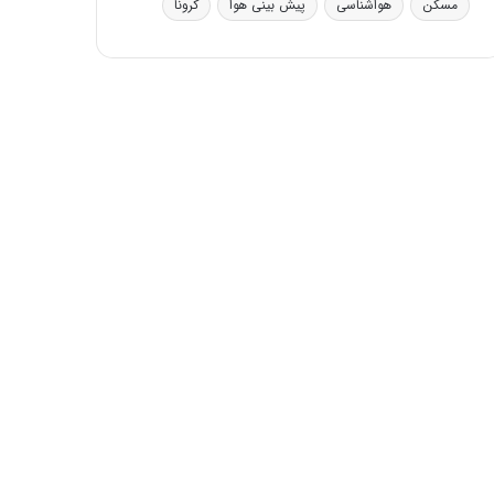
مسکن
هواشناسی
پیش بینی هوا
کرونا
ی
ف
ی
ت