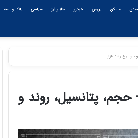
عدن
مسکن
بورس
خودرو
طلا و ارز
سیاسی
بانک و بیمه
د و نرخ رشد بازار
چ
ی
ن
حجم، پتانسیل، روند و
و
ب
ح
ر
۱۲:۱۸ | دوشنبه، ۱۸ اسفند ۱۴۰۴
ا
چین و بحران خاورمیانه؛ بازند
ن
پنهان یا برنده بزرگ؟
خ