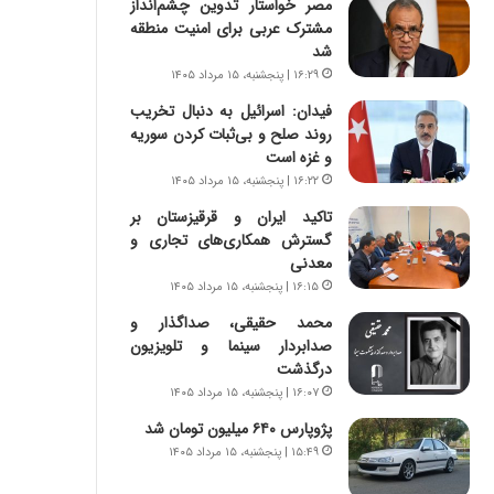
مصر خواستار تدوین چشم‌انداز
س
ه
مشترک عربی برای امنیت منطقه
ت
ج
شد
|
ز
ب
ا
۱۶:۲۹ | پنجشنبه، ۱۵ مرداد ۱۴۰۵
ر
ی
فیدان: اسرائیل به دنبال تخریب
ن
ن
روند صلح و بی‌ثبات کردن سوریه
ا
ج
و غزه است
م
ن
۱۶:۲۲ | پنجشنبه، ۱۵ مرداد ۱۴۰۵
ه
گ
ج
،
تاکید ایران و قرقیزستان بر
د
ن
گسترش همکاری‌های تجاری و
ی
ت
معدنی
د
و
۱۶:۱۵ | پنجشنبه، ۱۵ مرداد ۱۴۰۵
ا
ا
محمد حقیقی، صداگذار و
ی
ن
صدابردار سینما و تلویزیون
ر
س
درگذشت
ا
ت
۱۶:۰۷ | پنجشنبه، ۱۵ مرداد ۱۴۰۵
ن‌
ه
خ
د
پژوپارس ۶۴۰ میلیون تومان شد
و
ر
۱۵:۴۹ | پنجشنبه، ۱۵ مرداد ۱۴۰۵
د
م
ر
ق