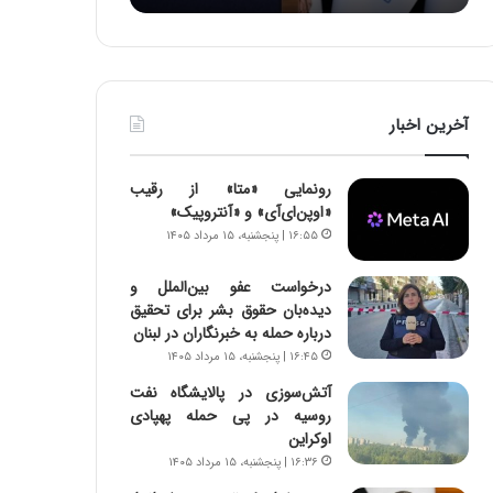
:
د
آ
ر
ی
ط
ن
و
د
ل
آخرین اخبار
ه
ت
ا
ا
ی
ر
رونمایی «متا» از رقیب
ر
ی
«اوپن‌ای‌آی» و «آنتروپیک»
ا
خ
۱۶:۵۵ | پنجشنبه، ۱۵ مرداد ۱۴۰۵
ن‌
ا
خ
ی
درخواست عفو بین‌الملل و
و
ر
دیده‌بان حقوق بشر برای تحقیق
د
ا
درباره حمله به خبرنگاران در لبنان
ر
ن
۱۶:۴۵ | پنجشنبه، ۱۵ مرداد ۱۴۰۵
و
،
ر
ه
آتش‌سوزی در پالایشگاه نفت
و
ی
روسیه در پی حمله پهپادی
ش
چ
اوکراین
ن
گ
۱۶:۳۶ | پنجشنبه، ۱۵ مرداد ۱۴۰۵
ا
ا