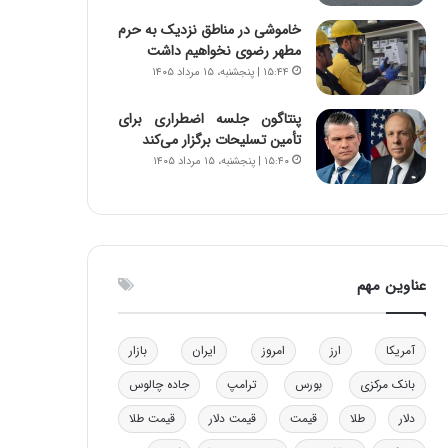
و
ا
خاموشی در مناطق نزدیک به حرم
ب
ب
مطهر رضوی نخواهیم داشت
ر
ل
۱۵:۴۴ | پنجشنبه، ۱۵ مرداد ۱۴۰۵
ا
چ
ی
ن
پنتاگون جلسه اضطراری برای
ت
ی
تأمین تسلیحات برگزار می‌کند
و
ن
۱۵:۴۰ | پنجشنبه، ۱۵ مرداد ۱۴۰۵
ل
ق
ی
د
د
ر
خ
ت
و
ی
د
ب
عناوین مهم
ر
ا
و
ی
ه
س
آمریکا
ارز
امروز
ایران
بازار
ا
ت
ی
د
بانک مرکزی
بورس
ترامپ
جاده چالوس
ب
ا
دلار
طلا
قیمت
قیمت دلار
قیمت طلا
ک