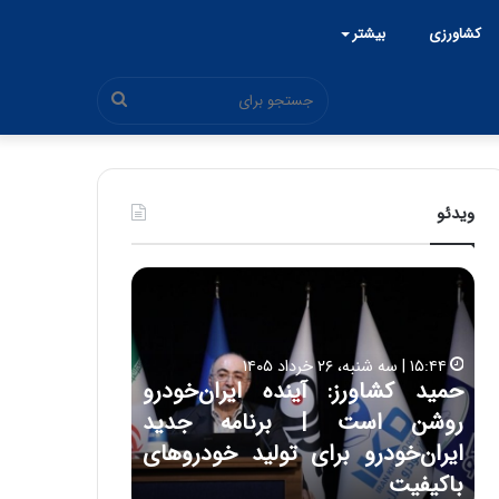
کشاورزی
بیشتر
جستجو
برای
ویدئو
ح
ح
م
س
ی
ی
د
ن
۱۵:۴۴ | سه شنبه، ۲۶ خرداد ۱۴۰۵
ک
ع
حمید کشاورز: آینده ایران‌خودرو
ش
ل
۱۷:۳۹ | سه شنبه، ۲۲ اردیبهشت ۱۴۰۵
روشن است | برنامه جدید
حسین علایی: 
ا
ا
و
ی
ه
ایران‌خودرو برای تولید خودروهای
هیچگاه جز ای
ر
ی
باکیفیت
مقابل چنین ق
ز
: