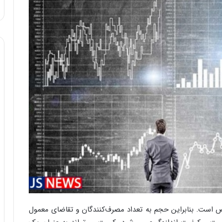
ا
و
ر
م
ی
ا
ن
ه
؛
ب
ا
ز
ن
د
ه
پ
ن
ه
ا
ن
ص است. بنابراین حجم به تعداد مصرف‌کنندگان و تقاضای معمول
ی