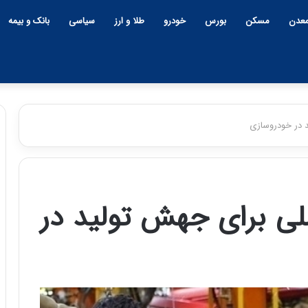
عدن
مسکن
بورس
خودرو
طلا و ارز
سیاسی
بانک و بیمه
 در خودروسازی
چ
ی
ن
لی برای جهش تولید در
و
ب
ح
ر
۱۲:۱۸ | دوشنبه، ۱۸ اسفند ۱۴۰۴
ا
چین و بحران خاورمیانه؛ بازند
ن
پنهان یا برنده بزرگ؟
خ