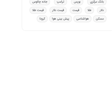
بانک مرکزی
بورس
ترامپ
جاده چالوس
ی
ف
دلار
طلا
قیمت
قیمت دلار
قیمت طلا
ی
ت
مسکن
هواشناسی
پیش بینی هوا
کرونا