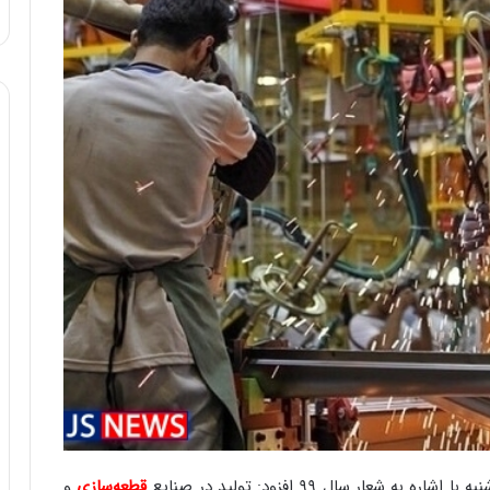
ا
و
ر
م
ی
ا
ن
ه
؛
ب
ا
ز
ن
د
ه
پ
ن
ه
ا
ن
ی
 به شعار سال ۹۹ افزود: تولید در صنایع
قطعه‌سازی
و