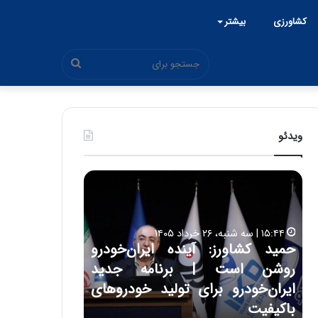
کشاورزی
بیشتر
جستجو
برای
ویدئو
ح
ح
م
س
ی
ی
د
ن
۱۵:۴۴ | سه شنبه، ۲۶ خرداد ۱۴۰۵
ک
ع
حمید کشاورز: آینده ایران‌خودرو
ش
ل
۱۷:۳۹ | سه شنبه، ۲۲ اردیبهشت ۱۴۰۵
روشن است | برنامه جدید
حسین علایی: 
ا
ا
و
ی
ه
ایران‌خودرو برای تولید خودروهای
هیچگاه جز ای
ر
ی
باکیفیت
مقابل چنین ق
ز
: