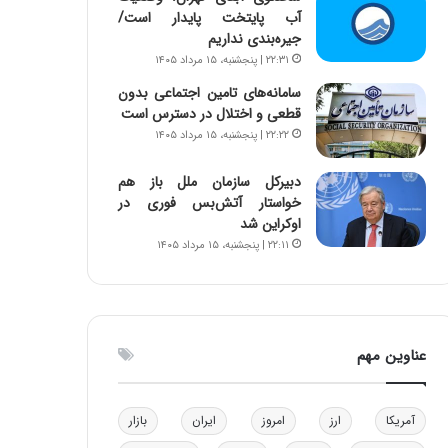
آب پایتخت پایدار است/
و
ا
جیره‌بندی نداریم
ب
ب
ر
ل
۲۲:۳۱ | پنجشنبه، ۱۵ مرداد ۱۴۰۵
ا
چ
سامانه‌های تامین اجتماعی بدون
ی
ن
قطعی و اختلال در دسترس است
ت
ی
۲۲:۲۲ | پنجشنبه، ۱۵ مرداد ۱۴۰۵
و
ن
ل
ق
دبیرکل سازمان ملل باز هم
ی
د
خواستار آتش‌بس فوری در
د
ر
اوکراین شد
خ
ت
۲۲:۱۱ | پنجشنبه، ۱۵ مرداد ۱۴۰۵
و
ی
د
ب
ر
ا
و
ی
ه
س
عناوین مهم
ا
ت
ی
د
ب
ا
آمریکا
ارز
امروز
ایران
بازار
ک