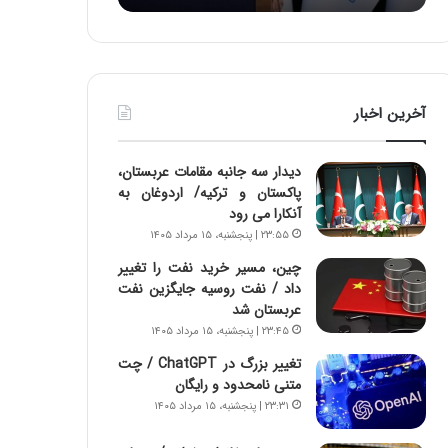
:
د
آ
ر
ی
ط
ن
و
د
ل
آخرین اخبار
ه
ت
ا
ا
ی
ر
دیدار سه جانبه مقامات عربستان،
ر
ی
پاکستان و ترکیه/ اردوغان به
ا
خ
آنکارا می رود
ن‌
ا
۲۳:۵۵ | پنجشنبه، ۱۵ مرداد ۱۴۰۵
خ
ی
و
ر
چین، مسیر خرید نفت را تغییر
د
ا
داد / نفت روسیه جایگزین نفت
ر
ن
عربستان شد
و
،
۲۳:۴۵ | پنجشنبه، ۱۵ مرداد ۱۴۰۵
ر
ه
تغییر بزرگ در ChatGPT / چت
و
ی
متنی نامحدود و رایگان
ش
چ
۲۳:۳۱ | پنجشنبه، ۱۵ مرداد ۱۴۰۵
ن
گ
ا
ا