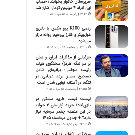
سرپرستان خانوار بخوانند/ حساب
س
ه
این افراد ۴ میلیون تومان شارژ شد
ت
ج
|
ز
۲۳:۲۲ | پنجشنبه، ۱۵ مرداد ۱۴۰۵
ب
ا
ر
ی
ردمی K100 پرو مکس با باتری
ن
ن
غول‌پیکر و شارژ بی‌سیم روانه بازار
ا
ج
می‌شود
م
ن
۲۳:۱۰ | پنجشنبه، ۱۵ مرداد ۱۴۰۵
ه
گ
جزئیاتی از مذاکرات ایران و عمان
ج
،
بر سر تنگه هرمز/ سخنگوی هیات
د
ن
رئیسه مجلس: بیانیه‌ای شامل
ی
ت
تصحیح مسیر تردد دریایی در
د
و
تنگه، در آستانه نهایی شدن است
ا
ا
۲۲:۵۵ | پنجشنبه، ۱۵ مرداد ۱۴۰۵
ی
ن
ر
س
لیست قیمت خرید مسکن در
ا
ت
نازی‌آباد/ خرید آپارتمان ۲ خوابه
ن‌
ه
در این منطقه چقدر سرمایه نیاز
خ
د
دارد؟ + جدول مردادماه ۱۴۰۵
و
ر
۲۲:۴۶ | پنجشنبه، ۱۵ مرداد ۱۴۰۵
د
م
سخنگوی آبفای تهران: وضعیت
ر
ق