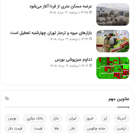
ن
ه
عرضه مسکن متری از فردا آغاز می‌شود
س
ن
۱۳:۳۵ | دوشنبه، ۱۹ مرداد ۱۴۰۵
ت
و
ه
ز
د
ا
بازارهای میوه و تره‌بار تهران چهارشنبه تعطیل است
ر
ز
۱۳:۲۴ | دوشنبه، ۱۹ مرداد ۱۴۰۵
م
ب
ق
ی
ا
ن
ب
ن
تداوم سبزپوشی بورس
ل
ر
۱۳:۱۶ | دوشنبه، ۱۹ مرداد ۱۴۰۵
چ
ف
ن
ت
ی
ه
ن
ا
ق
س
عناوین مهم
د
ت
ر
ت
آمریکا
ارز
امروز
ایران
بازار
بانک مرکزی
بورس
ی
ب
ترامپ
جاده چالوس
دلار
طلا
قیمت
قیمت دلار