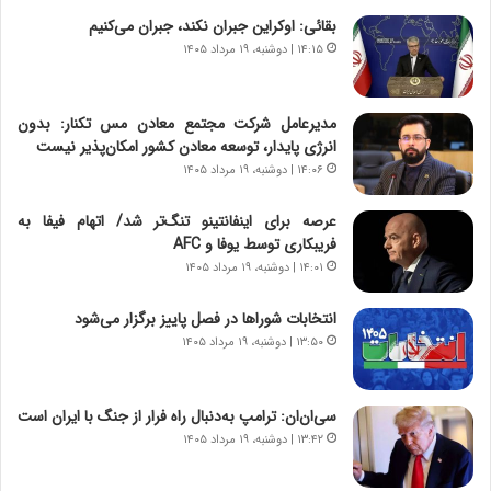
ن
ق
بقائی: اوکراین جبران نکند، جبران می‌کنیم
،
ت
۱۴:۱۵ | دوشنبه، ۱۹ مرداد ۱۴۰۵
ه
ص
ی
ا
چ
د
مدیرعامل شرکت مجتمع معادن مس تکنار: بدون
گ
ا
انرژی پایدار، توسعه معادن کشور امکان‌پذیر نیست
ا
ی
۱۴:۰۶ | دوشنبه، ۱۹ مرداد ۱۴۰۵
ه
ر
ج
ا
عرصه برای اینفانتینو تنگ‌تر شد/ اتهام فیفا به
ز
ن
فریبکاری توسط یوفا و AFC
ا
|
ی
۱۴:۰۱ | دوشنبه، ۱۹ مرداد ۱۴۰۵
ا
ن
ع
ج
ت
انتخابات شوراها در فصل پاییز برگزار می‌شود
ن
م
۱۳:۵۰ | دوشنبه، ۱۹ مرداد ۱۴۰۵
گ
ا
،
د
ن
م
سی‌ان‌ان: ترامپ به‌دنبال راه فرار از جنگ با ایران است
ت
ر
۱۳:۴۲ | دوشنبه، ۱۹ مرداد ۱۴۰۵
و
د
ا
م