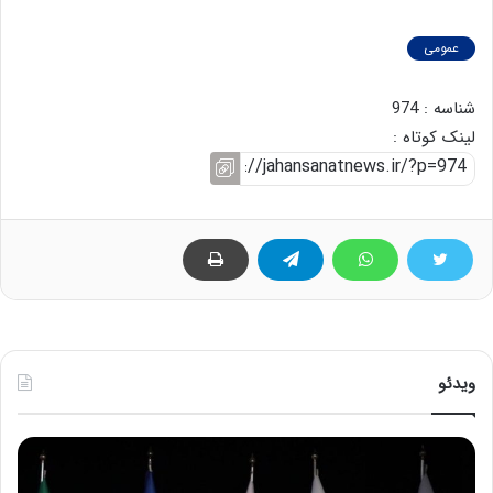
عمومی
شناسه : 974
لینک کوتاه :
ویدئو
ح
ه
س
ش