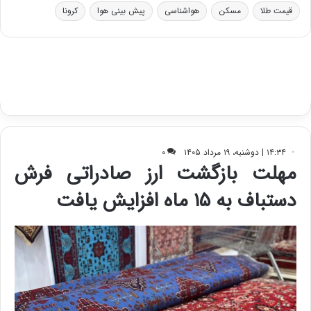
ا
قیمت طلا
مسکن
هواشناسی
پیش بینی هوا
کرونا
ی
س
ت
د