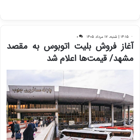
ب
ا
ک
ی
ف
ی
ت