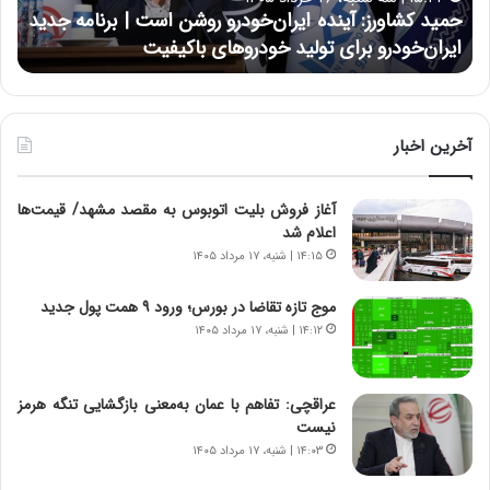
و
ی
حمید کشاورز: آینده ایران‌خودرو روشن است | برنامه جدید
ح
ر
ی
ایران‌خودرو برای تولید خودروهای باکیفیت
ن
ز
:
:
د
آ
ر
ی
ط
ن
و
آخرین اخبار
د
ل
ه
ت
آغاز فروش بلیت اتوبوس به مقصد مشهد/ قیمت‌ها
ا
ا
اعلام شد
ی
ر
ر
ی
۱۴:۱۵ | شنبه، ۱۷ مرداد ۱۴۰۵
ا
خ
ن‌
ا
موج تازه تقاضا در بورس؛ ورود ۹ همت پول جدید
خ
ی
۱۴:۱۲ | شنبه، ۱۷ مرداد ۱۴۰۵
و
ر
د
ا
ر
ن
عراقچی: تفاهم با عمان به‌معنی بازگشایی تنگه هرمز
و
،
نیست
ر
ه
۱۴:۰۳ | شنبه، ۱۷ مرداد ۱۴۰۵
و
ی
ش
چ