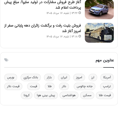
آغاز طرح فروش مشارکت در تولید سایپا/ مبلغ پیش
و
ر
پرداخت اعلام شد
د
م
۱۳:۲۶ | شنبه، ۱۷ مرداد ۱۴۰۵
ر
ق
و
ا
ب
ب
فروش بلیت رفت و برگشت زائران دهه پایانی صفر از
ر
ل
امروز آغاز شد
ا
چ
۱۳:۱۸ | شنبه، ۱۷ مرداد ۱۴۰۵
ی
ن
ت
ی
و
ن
ل
ق
عناوین مهم
ی
د
د
ر
خ
ت
آمریکا
ارز
امروز
ایران
بازار
بانک مرکزی
بورس
و
ی
د
ب
ترامپ
جاده چالوس
دلار
طلا
قیمت
قیمت دلار
ر
ا
قیمت طلا
مسکن
هواشناسی
پیش بینی هوا
کرونا
و
ی
ه
س
ا
ت
ی
د