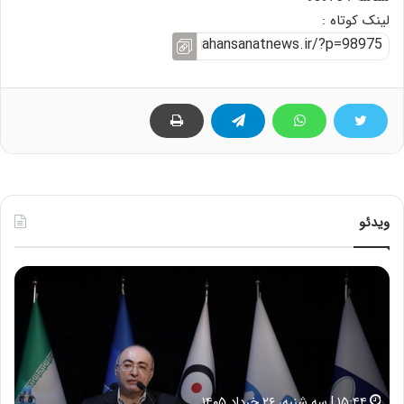
لینک کوتاه :
ویدئو
ح
ح
م
س
ی
ی
د
ن
ک
ع
ش
ل
ا
ا
۱۵:۴۴ | سه شنبه، ۲۶ خرداد ۱۴۰۵