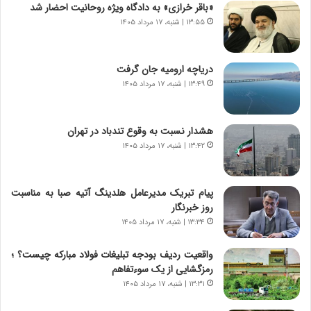
«باقر خرازی» به دادگاه ویژه روحانیت احضار شد
ن
گ
۱۳:۵۵ | شنبه، ۱۷ مرداد ۱۴۰۵
ا
ا
س
ه
ت
ج
دریاچه ارومیه جان گرفت
|
ز
ب
۱۳:۴۹ | شنبه، ۱۷ مرداد ۱۴۰۵
ا
ر
ی
ن
ن
ا
ج
هشدار نسبت به وقوع تندباد در تهران
م
ن
۱۳:۴۲ | شنبه، ۱۷ مرداد ۱۴۰۵
ه
گ
ج
،
د
ن
پیام تبریک مدیرعامل هلدینگ آتیه صبا به مناسبت
ی
ت
روز خبرنگار
د
و
۱۳:۳۴ | شنبه، ۱۷ مرداد ۱۴۰۵
ا
ا
ی
ن
واقعیت ردیف بودجه تبلیغات فولاد مبارکه چیست؟ ؛
ر
س
رمزگشایی از یک سوءتفاهم
ا
ت
۱۳:۳۱ | شنبه، ۱۷ مرداد ۱۴۰۵
ن‌
ه
خ
د