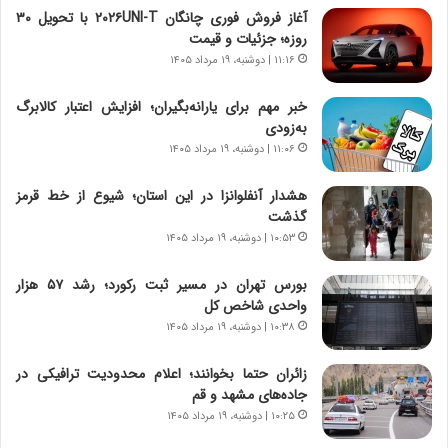
ا
ج
آغاز فروش فوری چانگان ۲۰۲۶UNI-T با تحویل ۳۰
م
ن
روزه؛ جزئیات و قیمت
ه
گ
۱۱:۱۶ | دوشنبه، ۱۹ مرداد ۱۴۰۵
ج
،
د
ن
خبر مهم برای یارانه‌بگیران؛ افزایش اعتبار کالابرگ
ی
ت
به‌زودی
د
و
۱۱:۰۶ | دوشنبه، ۱۹ مرداد ۱۴۰۵
ا
ا
ی
ن
هشدار آنفلوانزا در این استان؛ شیوع از خط قرمز
ر
س
گذشت
ا
ت
۱۰:۵۳ | دوشنبه، ۱۹ مرداد ۱۴۰۵
ن‌
ه
خ
د
بورس تهران در مسیر ثبت رکورد؛ رشد ۵۷ هزار
و
ر
واحدی شاخص کل
د
م
۱۰:۳۸ | دوشنبه، ۱۹ مرداد ۱۴۰۵
ر
ق
و
ا
ب
ب
زائران حتما بخوانند؛ اعلام محدودیت ترافیکی در
ر
ل
جاده‌های مشهد و قم
ا
چ
۱۰:۲۵ | دوشنبه، ۱۹ مرداد ۱۴۰۵
ی
ن