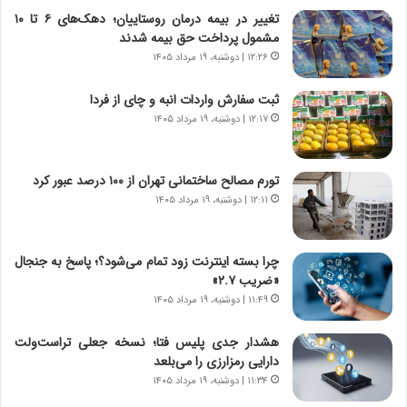
ه
ت
تغییر در بیمه درمان روستاییان؛ دهک‌های ۶ تا ۱۰
ا
ا
مشمول پرداخت حق بیمه شدند
ی
ر
ر
ی
۱۲:۲۶ | دوشنبه، ۱۹ مرداد ۱۴۰۵
ا
خ
ن‌
ا
ثبت سفارش واردات انبه و چای از فردا
خ
ی
۱۲:۱۷ | دوشنبه، ۱۹ مرداد ۱۴۰۵
و
ر
د
ا
ر
ن
تورم مصالح ساختمانی تهران از ۱۰۰ درصد عبور کرد
و
،
۱۲:۱۱ | دوشنبه، ۱۹ مرداد ۱۴۰۵
ر
ه
و
ی
ش
چ
چرا بسته اینترنت زود تمام می‌شود؟؛ پاسخ به جنجال
ن
گ
«ضریب ۲.۷»
ا
ا
۱۱:۴۹ | دوشنبه، ۱۹ مرداد ۱۴۰۵
س
ه
ت
ج
هشدار جدی پلیس فتا؛ نسخه جعلی تراست‌ولت
|
ز
دارایی رمزارزی را می‌بلعد
ب
ا
ر
۱۱:۳۴ | دوشنبه، ۱۹ مرداد ۱۴۰۵
ی
ن
ن