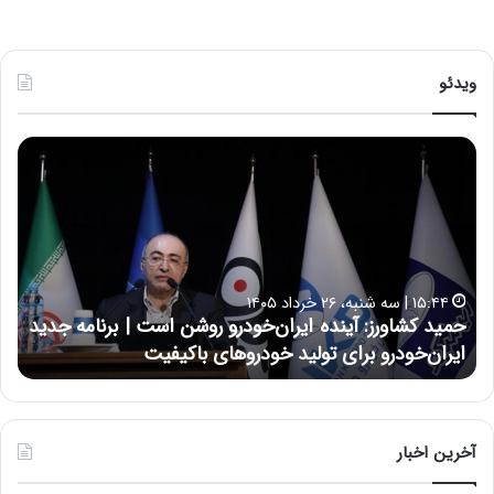
ویدئو
ح
ح
م
س
ی
ی
د
ن
ک
ع
ش
ل
ا
ا
۱۵:۴۴ | سه شنبه، ۲۶ خرداد ۱۴۰۵
و
ی
حمید کشاورز: آینده ایران‌خودرو روشن است | برنامه جدید
ح
ر
ی
ایران‌خودرو برای تولید خودروهای باکیفیت
ن
ز
:
:
د
آ
ر
ی
ط
ن
و
آخرین اخبار
د
ل