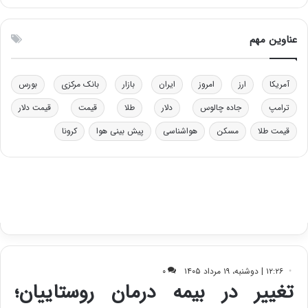
ت
ی
و
ن
ل
ق
عناوین مهم
ی
د
د
ر
خ
ت
آمریکا
ارز
امروز
ایران
بازار
بانک مرکزی
بورس
و
ی
د
ب
ترامپ
جاده چالوس
دلار
طلا
قیمت
قیمت دلار
ر
ا
قیمت طلا
مسکن
هواشناسی
پیش بینی هوا
کرونا
و
ی
ه
س
ا
ت
ی
د
ب
ا
ک
ی
ف
ی
ت