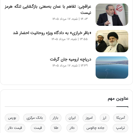
ی
عراقچی: تفاهم با عمان به‌معنی بازگشایی تنگه هرمز
ر
نیست
ا
۱۴:۰۳ | شنبه، ۱۷ مرداد ۱۴۰۵
ن‌
خ
«باقر خرازی» به دادگاه ویژه روحانیت احضار شد
و
۱۳:۵۵ | شنبه، ۱۷ مرداد ۱۴۰۵
د
ر
و
ب
دریاچه ارومیه جان گرفت
ر
۱۳:۴۹ | شنبه، ۱۷ مرداد ۱۴۰۵
ا
ی
ت
و
ل
عناوین مهم
ی
د
خ
آمریکا
ارز
امروز
ایران
بازار
بانک مرکزی
بورس
و
د
ترامپ
جاده چالوس
دلار
طلا
قیمت
قیمت دلار