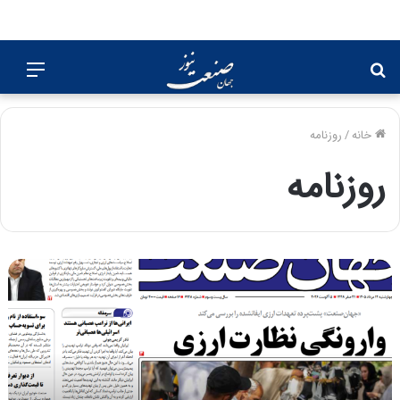
جستجو
منو
برای
خانه
/
روزنامه
روزنامه
ر
و
ز
ن
ا
م
ه
ج