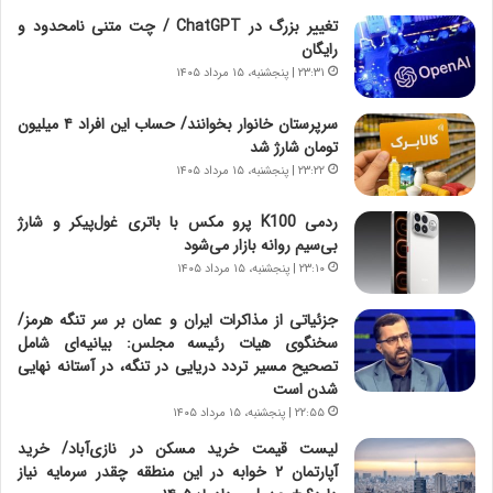
ن
ق
تغییر بزرگ در ChatGPT / چت متنی نامحدود و
،
ت
رایگان
ه
ص
۲۳:۳۱ | پنجشنبه، ۱۵ مرداد ۱۴۰۵
ی
ا
چ
د
سرپرستان خانوار بخوانند/ حساب این افراد ۴ میلیون
گ
ا
تومان شارژ شد
ا
ی
۲۳:۲۲ | پنجشنبه، ۱۵ مرداد ۱۴۰۵
ه
ر
ج
ا
ردمی K100 پرو مکس با باتری غول‌پیکر و شارژ
ز
ن
بی‌سیم روانه بازار می‌شود
ا
|
ی
۲۳:۱۰ | پنجشنبه، ۱۵ مرداد ۱۴۰۵
ا
ن
ع
ج
ت
جزئیاتی از مذاکرات ایران و عمان بر سر تنگه هرمز/
ن
م
سخنگوی هیات رئیسه مجلس: بیانیه‌ای شامل
گ
ا
تصحیح مسیر تردد دریایی در تنگه، در آستانه نهایی
،
د
شدن است
ن
م
۲۲:۵۵ | پنجشنبه، ۱۵ مرداد ۱۴۰۵
ت
ر
لیست قیمت خرید مسکن در نازی‌آباد/ خرید
و
د
آپارتمان ۲ خوابه در این منطقه چقدر سرمایه نیاز
ا
م