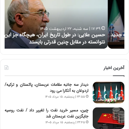
ی
د
ن
ا
ع
ر
ل
د
ا
ر
۱۷:۳۹ | سه شنبه، ۲۲ اردیبهشت ۱۴۰۵
ی
ب
حسین علایی: در طول تاریخ ایران، هیچگاه جز این جنگ،
ه
ی
ا
نتوانسته در مقابل چنین قدرتی بایستد
ه
:
ر
د
ه
ر
خ
ط
ط
و
ر
آخرین اخبار
ل
ا
ت
ب
دیدار سه جانبه مقامات عربستان، پاکستان و ترکیه/
ا
ر
اردوغان به آنکارا می رود
ر
ت
ی
و
۲۳:۵۵ | پنجشنبه، ۱۵ مرداد ۱۴۰۵
خ
ر
ا
م
چین، مسیر خرید نفت را تغییر داد / نفت روسیه
ی
د
جایگزین نفت عربستان شد
ر
ر
۲۳:۴۵ | پنجشنبه، ۱۵ مرداد ۱۴۰۵
ا
ا