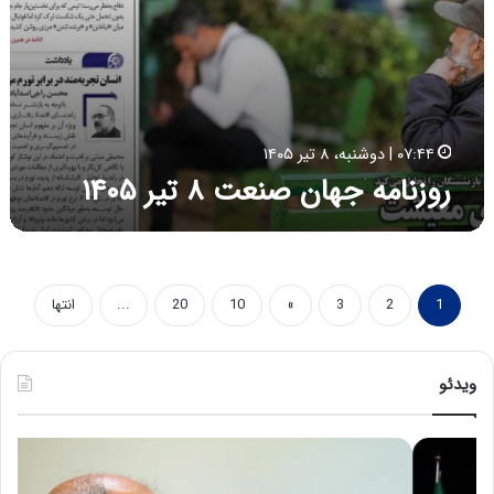
ص
ن
ع
ت
۸
ت
ی
۰۷:۴۴ | دوشنبه، ۸ تیر ۱۴۰۵
ر
روزنامه جهان صنعت ۸ تیر ۱۴۰۵
۱
۴
۰
۵
1
2
3
»
10
20
...
انتها
ویدئو
ح
ه
س
ش