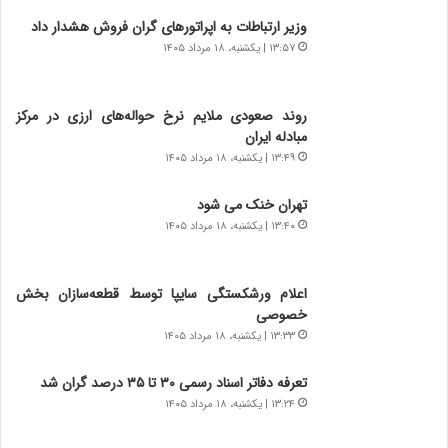
چ
د
وزیر ارتباطات به اپراتورهای گران فروش هشدار داد
گ
ا
۱۳:۵۷ | یکشنبه، ۱۸ مرداد ۱۴۰۵
ا
ی
ه
ر
ج
ا
روند صعودی ملایم نرخ حواله‌های ارزی در مرکز
ز
ن
مبادله ایران
ا
|
ی
۱۳:۴۹ | یکشنبه، ۱۸ مرداد ۱۴۰۵
ا
ن
ع
ج
ت
تهران خنک می شود
ن
م
۱۳:۴۰ | یکشنبه، ۱۸ مرداد ۱۴۰۵
گ
ا
،
د
ن
م
اعلام ورشکستگی سایپا توسط قطعه‌سازان بخش
ت
ر
خصوصی
و
د
۱۳:۳۳ | یکشنبه، ۱۸ مرداد ۱۴۰۵
ا
م
ن
ه
تعرفه دفاتر اسناد رسمی ۳۰ تا ۳۵ درصد گران شد
س
ن
۱۳:۲۴ | یکشنبه، ۱۸ مرداد ۱۴۰۵
ت
و
ه
ز