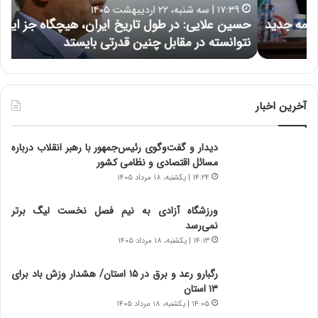
۱۷:۳۹ | سه شنبه، ۲۲ اردیبهشت ۱۴۰۵
ی
ب
حسین علایی: در طول تاریخ ایران، هیچگاه جز این جنگ،
ه
ی
ا
نتوانسته در مقابل چنین قدرتی بایستد
ه
:
ر
د
ه
ر
خ
ط
ط
و
ر
آخرین اخبار
ل
ا
ت
ب
دیدار و گفت‌وگوی رئیس‌جمهور با رهبر انقلاب درباره
ا
ر
مسائل اقتصادی و نظامی کشور
ر
ت
ی
و
۱۴:۲۴ | یکشنبه، ۱۸ مرداد ۱۴۰۵
خ
ر
ا
م
ورزشگاه آزادی به نیم فصل نخست لیگ برتر
ی
د
نمی‌رسد
ر
ر
۱۴:۱۳ | یکشنبه، ۱۸ مرداد ۱۴۰۵
ا
ا
ن
ق
رگبارو رعد و برق در ۱۵ استان/ هشدار وزش باد برای
،
ت
۱۳ استان‌
ه
ص
۱۴:۰۵ | یکشنبه، ۱۸ مرداد ۱۴۰۵
ی
ا