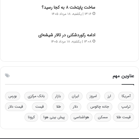
د
ا
ساخت پایتخت ۸ به کجا رسید؟
ر
ز
۱۳:۱۶ | یکشنبه، ۱۸ مرداد ۱۴۰۵
م
ب
ق
ی
ا
ن
ب
ن
ادامه رکوردشکنی در تالار شیشه‌ای
ل
ر
۱۳:۰۸ | یکشنبه، ۱۸ مرداد ۱۴۰۵
چ
ف
ن
ت
ی
ه
ن
ا
ق
س
عناوین مهم
د
ت
ر
ت
آمریکا
ارز
امروز
ایران
بازار
بانک مرکزی
بورس
ی
ب
ترامپ
جاده چالوس
دلار
طلا
قیمت
قیمت دلار
ا
قیمت طلا
مسکن
هواشناسی
پیش بینی هوا
کرونا
ی
س
ت
د