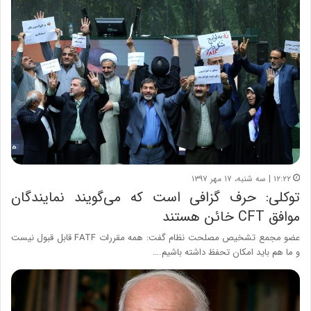
۱۲:۲۲ | سه شنبه، ۱۷ مهر ۱۳۹۷
توکلی: حرف گزافی است که می‌گویند نمایندگان
موافق CFT خائن هستند
عضو مجمع تشخیص مصلحت نظام گفت: همه مقررات FATF قابل قبول نیست
و ما هم باید امکان تحفظ داشته باشیم.…