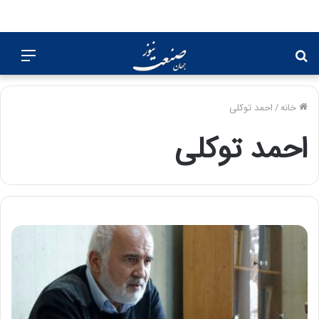
جستجو
منو
برای
خانه
/
احمد توکلی
احمد توکلی