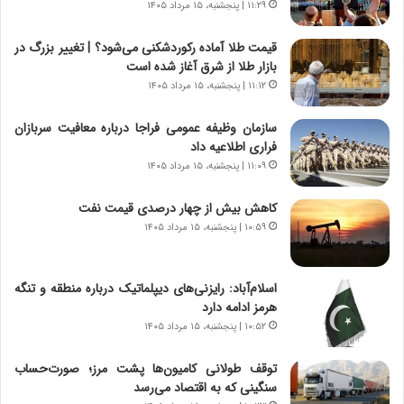
ر
ر
۱۱:۲۹ | پنجشنبه، ۱۵ مرداد ۱۴۰۵
ا
ا
ن
ق
قیمت طلا آماده رکوردشکنی می‌شود؟ | تغییر بزرگ در
،
ت
بازار طلا از شرق آغاز شده است
ه
ص
۱۱:۱۲ | پنجشنبه، ۱۵ مرداد ۱۴۰۵
ی
ا
چ
د
سازمان وظیفه عمومی فراجا درباره معافیت سربازان
گ
ا
فراری اطلاعیه داد
ا
ی
۱۱:۰۹ | پنجشنبه، ۱۵ مرداد ۱۴۰۵
ه
ر
ج
ا
کاهش بیش از چهار درصدی قیمت نفت
ز
ن
ا
۱۰:۵۹ | پنجشنبه، ۱۵ مرداد ۱۴۰۵
|
ی
ا
ن
ع
ج
ت
اسلام‌آباد: رایزنی‌های دیپلماتیک درباره منطقه و تنگه
ن
م
هرمز ادامه دارد
گ
ا
۱۰:۵۲ | پنجشنبه، ۱۵ مرداد ۱۴۰۵
،
د
ن
م
توقف طولانی کامیون‌ها پشت مرز؛ صورت‌حساب
ت
ر
سنگینی که به اقتصاد می‌رسد
و
د