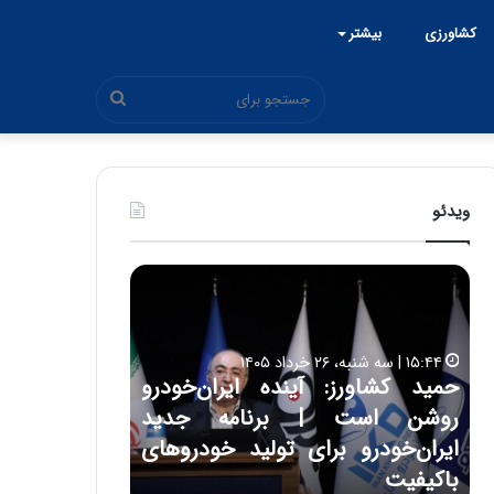
کشاورزی
بیشتر
جستجو
برای
ویدئو
ح
ح
م
س
ی
ی
د
ن
۱۵:۴۴ | سه شنبه، ۲۶ خرداد ۱۴۰۵
ک
ع
حمید کشاورز: آینده ایران‌خودرو
ش
ل
۱۷:۳۹ | سه شنبه، ۲۲ اردیبهشت ۱۴۰۵
روشن است | برنامه جدید
حسین علایی: 
ا
ا
و
ی
ه
ایران‌خودرو برای تولید خودروهای
هیچگاه جز ای
ر
ی
باکیفیت
مقابل چنین ق
ز
: