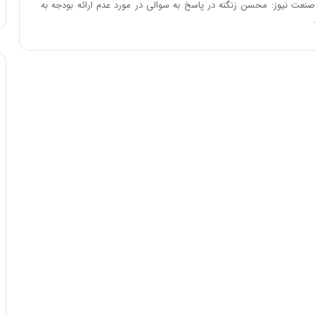
نعت نیوز: محسن زنگنه در پاسخ به سوالی در مورد عدم ارائه بودجه به
ا
و
ر
م
ی
ا
ن
ه
؛
ب
ا
ز
ن
د
ه
پ
ن
ه
ا
ن
ی