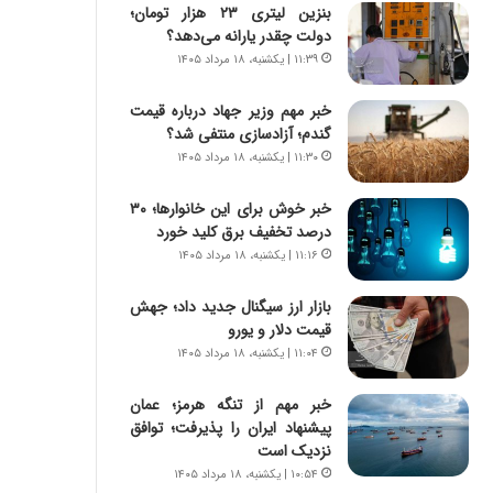
س
ه
بنزین لیتری ۲۳ هزار تومان؛
ت
ج
دولت چقدر یارانه می‌دهد؟
|
ز
۱۱:۳۹ | یکشنبه، ۱۸ مرداد ۱۴۰۵
ب
ا
ر
ی
خبر مهم وزیر جهاد درباره قیمت
ن
ن
گندم؛ آزادسازی منتفی شد؟
ا
ج
۱۱:۳۰ | یکشنبه، ۱۸ مرداد ۱۴۰۵
م
ن
ه
گ
خبر خوش برای این خانوارها؛ ۳۰
ج
،
درصد تخفیف برق کلید خورد
د
ن
۱۱:۱۶ | یکشنبه، ۱۸ مرداد ۱۴۰۵
ی
ت
د
و
ا
بازار ارز سیگنال جدید داد؛ جهش
ا
ی
قیمت دلار و یورو
ن
ر
س
۱۱:۰۴ | یکشنبه، ۱۸ مرداد ۱۴۰۵
ا
ت
ن‌
ه
خبر مهم از تنگه هرمز؛ عمان
خ
د
پیشنهاد ایران را پذیرفت؛ توافق
و
ر
نزدیک است
د
م
۱۰:۵۴ | یکشنبه، ۱۸ مرداد ۱۴۰۵
ر
ق