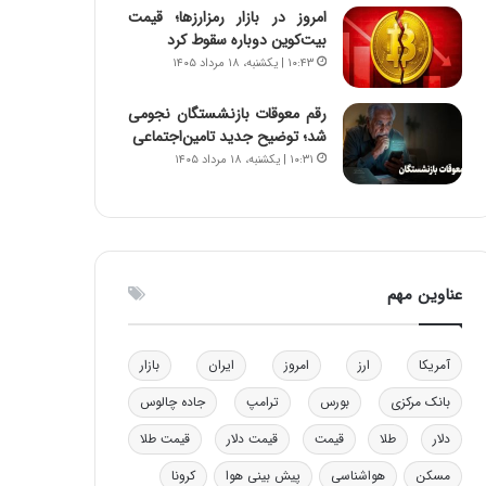
امروز در بازار رمزارزها؛ قیمت
و
ا
بیت‌کوین دوباره سقوط کرد
ب
ب
۱۰:۴۳ | یکشنبه، ۱۸ مرداد ۱۴۰۵
ر
ل
ا
چ
ی
ن
رقم معوقات بازنشستگان نجومی
ت
ی
شد؛ توضیح جدید تامین‌اجتماعی
و
ن
۱۰:۳۱ | یکشنبه، ۱۸ مرداد ۱۴۰۵
ل
ق
ی
د
د
ر
خ
ت
و
ی
عناوین مهم
د
ب
ر
ا
و
ی
ه
س
آمریکا
ارز
امروز
ایران
بازار
ا
ت
بانک مرکزی
بورس
ترامپ
جاده چالوس
ی
د
ب
دلار
طلا
قیمت
قیمت دلار
قیمت طلا
ا
ک
مسکن
هواشناسی
پیش بینی هوا
کرونا