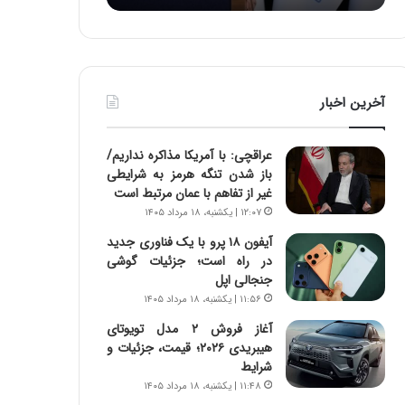
:
د
آ
ر
ی
ط
ن
و
د
ل
آخرین اخبار
ه
ت
ا
ا
ی
ر
عراقچی: با آمریکا مذاکره نداریم/
ر
ی
باز شدن تنگه هرمز به شرایطی
ا
خ
غیر از تفاهم با عمان مرتبط است
ن‌
ا
۱۲:۰۷ | یکشنبه، ۱۸ مرداد ۱۴۰۵
خ
ی
و
ر
آیفون ۱۸ پرو با یک فناوری جدید
د
ا
در راه است؛ جزئیات گوشی
ر
ن
جنجالی اپل
و
،
۱۱:۵۶ | یکشنبه، ۱۸ مرداد ۱۴۰۵
ر
ه
آغاز فروش ۲ مدل تویوتای
و
ی
هیبریدی ۲۰۲۶؛ قیمت، جزئیات و
ش
چ
شرایط
ن
گ
۱۱:۴۸ | یکشنبه، ۱۸ مرداد ۱۴۰۵
ا
ا