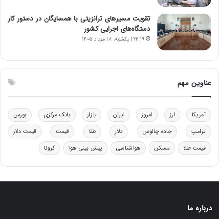
و
ا
ب
ب
تقویت مسیرهای ترانزیتی با همسایگان در دستور کار
ر
ل
دستگاه‌های اجرایی کشور
ا
چ
۲۲:۱۹ | یکشنبه، ۱۸ مرداد ۱۴۰۵
ی
ن
ت
ی
و
ن
ل
ق
عناوین مهم
ی
د
د
ر
خ
ت
آمریکا
ارز
امروز
ایران
بازار
بانک مرکزی
بورس
و
ی
د
ب
ترامپ
جاده چالوس
دلار
طلا
قیمت
قیمت دلار
ر
ا
قیمت طلا
مسکن
هواشناسی
پیش بینی هوا
کرونا
و
ی
ه
س
ا
ت
ی
د
ب
ا
درباره ما
ک