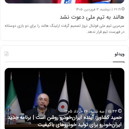
۲۲:۱۹ | دوشنبه، ۳ فروردین ۱۴۰۵
هالند به تیم ملی دعوت نشد
سرمربی تیم ملی فوتبال نروژ تصمیم گرفت ارلینگ هالند را برای دو بازی دوستانه
در فهرست تیم قرار ندهد.
ویدئو
ح
ح
م
س
ی
ی
د
ن
ک
ع
ش
ل
ا
ا
۱۵:۴۴ | سه شنبه، ۲۶ خرداد ۱۴۰۵
و
ی
حمید کشاورز: آینده ایران‌خودرو روشن است | برنامه جدید
ح
ر
ی
ایران‌خودرو برای تولید خودروهای باکیفیت
ن
ز
: