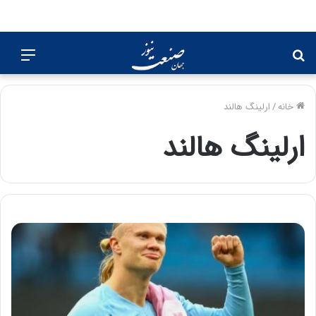
جستجو
منو
برای
خانه
/
ارلینگ هالند
ارلینگ هالند