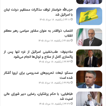
س
ه
ت
ج
حزب‌الله خواستار توقف مذاکرات مستقیم دولت لبنان
|
ز
با اسرائیل شد
ب
ا
ر
۲۳:۱۱ | یکشنبه، ۱۸ مرداد ۱۴۰۵
ی
ن
ن
ا
ج
انتصاب ذوالقدر به عنوان مشاور سیاسی رهبر معظم
م
ن
انقلاب
ه
گ
۲۲:۵۵ | یکشنبه، ۱۸ مرداد ۱۴۰۵
ج
،
د
ن
ملادینوف: عقب‌نشینی اسرائیل از غزه تنها پس از
ی
ت
پاکسازی کامل از سلاح و تونل‌ها انجام می‌شود
د
و
۲۲:۴۳ | یکشنبه، ۱۸ مرداد ۱۴۰۵
ا
ا
ی
ن
مسکو: تبعات تحریم‌های ضدروسی برای اروپا آشکار
ر
س
شده است
ا
ت
۲۲:۳۵ | یکشنبه، ۱۸ مرداد ۱۴۰۵
ن‌
ه
خ
د
طباطبایی: با حکم پزشکیان، رضایی دبیر شورای عالی
و
ر
امنیت شد
د
م
۲۲:۲۷ | یکشنبه، ۱۸ مرداد ۱۴۰۵
ر
ق