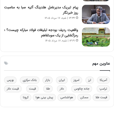
خ
د
پیام تبریک مدیرعامل هلدینگ آتیه صبا به مناسبت
و
ر
روز خبرنگار
د
م
۱۳:۳۴ | شنبه، ۱۷ مرداد ۱۴۰۵
ر
ق
و
ا
ب
ب
واقعیت ردیف بودجه تبلیغات فولاد مبارکه چیست؟ ؛
ر
ل
رمزگشایی از یک سوءتفاهم
ا
چ
۱۳:۳۱ | شنبه، ۱۷ مرداد ۱۴۰۵
ی
ن
ت
ی
و
ن
ل
ق
عناوین مهم
ی
د
د
ر
خ
ت
آمریکا
ارز
امروز
ایران
بازار
بانک مرکزی
بورس
و
ی
د
ب
ترامپ
جاده چالوس
دلار
طلا
قیمت
قیمت دلار
ر
ا
قیمت طلا
مسکن
هواشناسی
پیش بینی هوا
کرونا
و
ی
ه
س
ا
ت