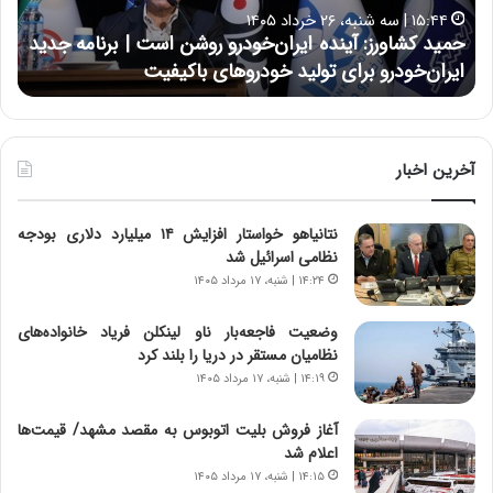
ا
ا
۱۵:۴۴ | سه شنبه، ۲۶ خرداد ۱۴۰۵
و
ی
حمید کشاورز: آینده ایران‌خودرو روشن است | برنامه جدید
ح
ر
ی
ایران‌خودرو برای تولید خودروهای باکیفیت
ن
ز
:
:
د
آ
ر
ی
ط
ن
و
آخرین اخبار
د
ل
ه
ت
نتانیاهو خواستار افزایش ۱۴ میلیارد دلاری بودجه
ا
ا
نظامی اسرائیل شد
ی
ر
ر
ی
۱۴:۲۴ | شنبه، ۱۷ مرداد ۱۴۰۵
ا
خ
ن‌
ا
وضعیت فاجعه‌بار ناو لینکلن فریاد خانواده‌های
خ
ی
نظامیان مستقر در دریا را بلند کرد
و
ر
۱۴:۱۹ | شنبه، ۱۷ مرداد ۱۴۰۵
د
ا
ر
ن
آغاز فروش بلیت اتوبوس به مقصد مشهد/ قیمت‌ها
و
،
اعلام شد
ر
ه
۱۴:۱۵ | شنبه، ۱۷ مرداد ۱۴۰۵
و
ی