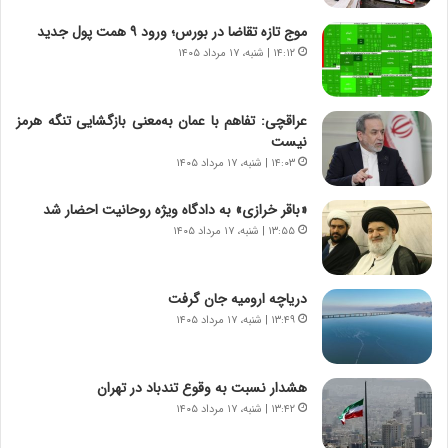
ش
چ
موج تازه تقاضا در بورس؛ ورود ۹ همت پول جدید
ن
گ
۱۴:۱۲ | شنبه، ۱۷ مرداد ۱۴۰۵
ا
ا
س
ه
ت
ج
عراقچی: تفاهم با عمان به‌معنی بازگشایی تنگه هرمز
|
ز
نیست
ب
ا
ر
۱۴:۰۳ | شنبه، ۱۷ مرداد ۱۴۰۵
ی
ن
ن
ا
ج
«باقر خرازی» به دادگاه ویژه روحانیت احضار شد
م
ن
۱۳:۵۵ | شنبه، ۱۷ مرداد ۱۴۰۵
ه
گ
ج
،
د
ن
دریاچه ارومیه جان گرفت
ی
ت
۱۳:۴۹ | شنبه، ۱۷ مرداد ۱۴۰۵
د
و
ا
ا
ی
ن
هشدار نسبت به وقوع تندباد در تهران
ر
س
۱۳:۴۲ | شنبه، ۱۷ مرداد ۱۴۰۵
ا
ت
ن‌
ه