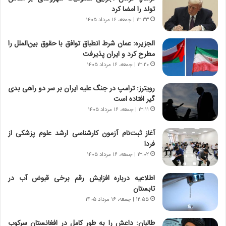
تولد را امضا کرد
ا
ا
ق
ن
۱۳:۳۳ | جمعه، ۱۶ مرداد ۱۴۰۵
ا
ی
ی
ا
الجزیره: عمان شرط انطباق توافق با حقوق بین‌الملل را
ر
ب
مطرح کرد و ایران پذیرفت
ا
ر
۱۳:۲۰ | جمعه، ۱۶ مرداد ۱۴۰۵
ن
ن
د
د
رویترز: ترامپ در جنگ علیه ایران بر سر دو راهی بدی
ر
ه
گیر افتاده است
پ
ب
۱۳:۱۱ | جمعه، ۱۶ مرداد ۱۴۰۵
ی
ز
ح
ر
آغاز ثبت‌نام‌ آزمون کارشناسی ارشد علوم پزشکی از
م
گ
فردا
ل
؟
۱۳:۰۲ | جمعه، ۱۶ مرداد ۱۴۰۵
ه
آ
اطلاعیه درباره افزایش رقم برخی قبوض آب در
م
تابستان
ر
ی
۱۲:۵۵ | جمعه، ۱۶ مرداد ۱۴۰۵
ک
ا
طالبان: داعش را به طور کامل در افغانستان سرکوب