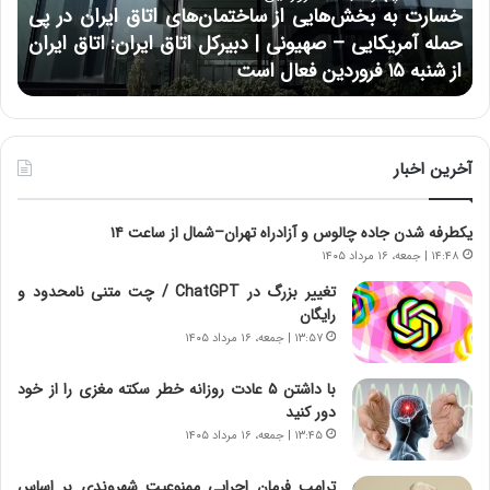
ه
ر
خسارت به بخش‌هایی از ساختمان‌های اتاق ایران در پی
ب
ا
حمله آمریکایی – صهیونی | دبیرکل اتاق ایران: اتاق ایران
خ
ن
از شنبه ۱۵ فروردین فعال است
چ
ش‌
خ
ه
ا
ا
و
ی
ر
ی
م
آخرین اخبار
ا
ی
ز
ا
یکطرفه شدن جاده چالوس و آزادراه تهران–شمال از ساعت ۱۴
س
ن
ا
ه
۱۴:۴۸ | جمعه، ۱۶ مرداد ۱۴۰۵
خ
؛
تغییر بزرگ در ChatGPT / چت متنی نامحدود و
ت
ب
رایگان
م
ا
۱۳:۵۷ | جمعه، ۱۶ مرداد ۱۴۰۵
ا
ز
ن‌
ن
با داشتن ۵ عادت روزانه خطر سکته مغزی را از خود
ه
د
دور کنید
ا
ه
۱۳:۴۵ | جمعه، ۱۶ مرداد ۱۴۰۵
ی
پ
ا
ن
ترامپ فرمان اجرایی ممنوعیت شهروندی بر اساس
ت
ه