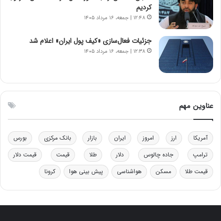
ی
کردیم
ی
۱۲:۴۸ | جمعه، ۱۶ مرداد ۱۴۰۵
–
ص
جزئیات فعال‌سازی «کیف پول ایران» اعلام شد
ه
۱۲:۳۸ | جمعه، ۱۶ مرداد ۱۴۰۵
ی
و
ن
ی
|
عناوین مهم
د
ب
ی
آمریکا
ارز
امروز
ایران
بازار
بانک مرکزی
بورس
ر
ک
ترامپ
جاده چالوس
دلار
طلا
قیمت
قیمت دلار
ل
ا
قیمت طلا
مسکن
هواشناسی
پیش بینی هوا
کرونا
ت
ا
ق
ا