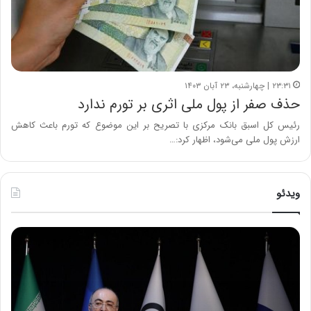
۲۳:۳۱ | چهارشنبه، ۲۳ آبان ۱۴۰۳
حذف صفر از پول ملی اثری بر تورم ندارد
رئیس کل اسبق بانک مرکزی با تصریح بر این موضوع که تورم باعث کاهش
ارزش پول ملی می‌شود، اظهار کرد:…
ویدئو
ح
ح
م
س
ی
ی
د
ن
ک
ع
ش
ل