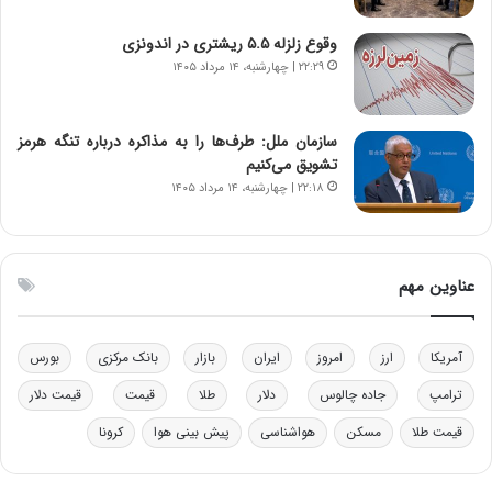
ن‌
ه
خ
د
وقوع زلزله ۵.۵ ریشتری در اندونزی
و
ر
۲۲:۲۹ | چهارشنبه، ۱۴ مرداد ۱۴۰۵
د
م
ر
ق
و
ا
ب
ب
سازمان ملل: طرف‌ها را به مذاکره درباره تنگه هرمز
ر
ل
تشویق می‌کنیم
ا
چ
۲۲:۱۸ | چهارشنبه، ۱۴ مرداد ۱۴۰۵
ی
ن
ت
ی
و
ن
ل
ق
عناوین مهم
ی
د
د
ر
خ
ت
آمریکا
ارز
امروز
ایران
بازار
بانک مرکزی
بورس
و
ی
د
ب
ترامپ
جاده چالوس
دلار
طلا
قیمت
قیمت دلار
ر
ا
قیمت طلا
مسکن
هواشناسی
پیش بینی هوا
کرونا
و
ی
ه
س
ا
ت