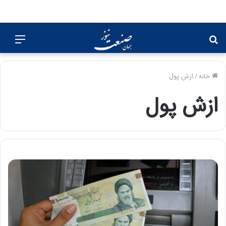
جستجو
منو
برای
خانه
/
ازش پول
ازش پول