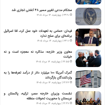
و
ی
ش
چ
سنتکام مدعی تغییر مسیر ۴۸ کشتی تجاری شد
ن
گ
۲۳:۲۰ | چهارشنبه، ۱۴ مرداد ۱۴۰۵
ا
ا
س
ه
ت
ج
فیدان: حماس به تعهدات خود عمل کرد، امّا اسرائیل
|
ز
برنامه‌ای برای صلح ندارد
ب
ا
ر
۲۳:۱۱ | چهارشنبه، ۱۴ مرداد ۱۴۰۵
ی
ن
ن
ا
ج
معاون وزیر خارجه: مذاکره نه معجزه است و نه
م
ن
خیانت
ه
گ
۲۲:۵۵ | چهارشنبه، ۱۴ مرداد ۱۴۰۵
ج
،
د
ن
گمرک آمریکا ۱۰۰ میلیارد دلار از درآمد تعرفه‌ها را به
ی
ت
واردکنندگان بازگرداند
د
و
۲۲:۴۶ | چهارشنبه، ۱۴ مرداد ۱۴۰۵
ا
ا
ی
ن
نشست وزیران خارجه مصر، ترکیه، پاکستان و
ر
س
عربستان با محوریت تحولات منطقه
ا
ت
۲۲:۳۸ | چهارشنبه، ۱۴ مرداد ۱۴۰۵