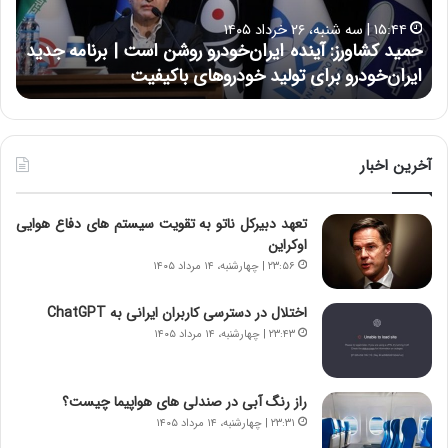
ا
ا
۱۵:۴۴ | سه شنبه، ۲۶ خرداد ۱۴۰۵
و
ی
حمید کشاورز: آینده ایران‌خودرو روشن است | برنامه جدید
ح
ر
ی
ایران‌خودرو برای تولید خودروهای باکیفیت
ن
ز
:
:
د
آ
ر
ی
ط
ن
و
آخرین اخبار
د
ل
ه
ت
تعهد دبیرکل ناتو به تقویت سیستم های دفاع هوایی
ا
ا
اوکراین
ی
ر
ر
ی
۲۳:۵۶ | چهارشنبه، ۱۴ مرداد ۱۴۰۵
ا
خ
ن‌
ا
اختلال در دسترسی کاربران ایرانی به ChatGPT
خ
ی
۲۳:۴۳ | چهارشنبه، ۱۴ مرداد ۱۴۰۵
و
ر
د
ا
ر
ن
راز رنگ آبی در صندلی های هواپیما چیست؟
و
،
۲۳:۳۱ | چهارشنبه، ۱۴ مرداد ۱۴۰۵
ر
ه