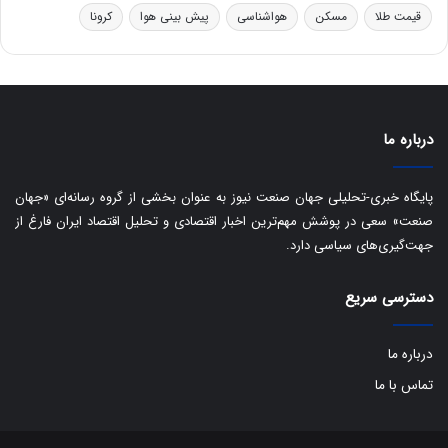
ر
ا
قیمت طلا
مسکن
هواشناسی
پیش بینی هوا
کرونا
و
ی
ه
س
ا
ت
ی
د
ب
ا
درباره ما
ک
ی
ف
پایگاه خبری-تحلیلی جهان صنعت نیوز به عنوان بخشی از گروه رسانه‌ای «جهان
ی
صنعت» سعی در پوشش مهم‌ترین اخبار اقتصادی و تحلیل اقتصاد ایران فارغ از
ت
جهت‌گیری‌های سیاسی دارد.
دسترسی سریع
درباره ما
تماس با ما