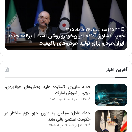
ی
ی
د
ن
ک
ع
ش
ل
ا
ا
۱۵:۴۴ | سه شنبه، ۲۶ خرداد ۱۴۰۵
و
ی
حمید کشاورز: آینده ایران‌خودرو روشن است | برنامه جدید
ح
ر
ی
ایران‌خودرو برای تولید خودروهای باکیفیت
ن
ز
:
:
د
آ
ر
ی
ط
ن
و
آخرین اخبار
د
ل
ه
ت
حمله سایبری گسترده علیه بخش‌های هوانوردی،
ا
ا
انرژی و آموزش امارات
ی
ر
ر
ی
۱۶:۴۸ | دوشنبه، ۱۹ مرداد ۱۴۰۵
ا
خ
ن‌
ا
حداد عادل: مجلس به عنوان جزو لازم ساختار در
خ
ی
حکومت اسلامی باقی ماند
و
ر
۱۶:۳۹ | دوشنبه، ۱۹ مرداد ۱۴۰۵
د
ا