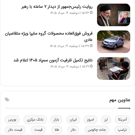
ی
ن
روایت رئیس‌جمهور از دیدار ۷ ساعته با رهبر
ر
س
۱۵:۴۲ | دوشنبه، ۱۹ مرداد ۱۴۰۵
ا
ت
ن‌
ه
خ
د
فروش فوق‌العاده محصولات گروه سایپا ویژه متقاضیان
و
ر
عادی
د
م
۱۵:۳۷ | دوشنبه، ۱۹ مرداد ۱۴۰۵
ر
ق
و
ا
ب
ب
نتایج تکمیل ظرفیت آزمون سمپاد ۱۴۰۵ اعلام شد
ر
ل
۱۵:۲۹ | دوشنبه، ۱۹ مرداد ۱۴۰۵
ا
چ
ی
ن
ت
ی
و
ن
ل
ق
عناوین مهم
ی
د
د
ر
خ
ت
آمریکا
ارز
امروز
ایران
بازار
بانک مرکزی
بورس
و
ی
د
ب
ترامپ
جاده چالوس
دلار
طلا
قیمت
قیمت دلار