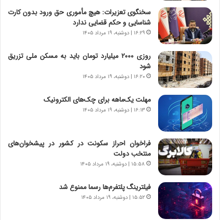
ر
ن
سخنگوی تعزیرات: هیچ مأموری حق ورود بدون کارت
و
،
شناسایی و حکم قضایی ندارد
ر
ه
۱۶:۲۹ | دوشنبه، ۱۹ مرداد ۱۴۰۵
و
ی
ش
چ
روزی ۲۰۰۰ میلیارد تومان باید به مسکن ملی تزریق
ن
گ
شود
ا
ا
۱۶:۲۰ | دوشنبه، ۱۹ مرداد ۱۴۰۵
س
ه
ت
ج
مهلت یک‌ماهه برای چک‌های الکترونیک
|
ز
ب
۱۶:۱۳ | دوشنبه، ۱۹ مرداد ۱۴۰۵
ا
ر
ی
ن
ن
ا
ج
فراخوان احراز سکونت در کشور در پیشخوان‌های
م
ن
منتخب دولت
ه
گ
۱۵:۵۸ | دوشنبه، ۱۹ مرداد ۱۴۰۵
ج
،
د
ن
فیلترینگ پلتفرم‌ها رسما ممنوع شد
ی
ت
۱۵:۵۲ | دوشنبه، ۱۹ مرداد ۱۴۰۵
د
و
ا
ا