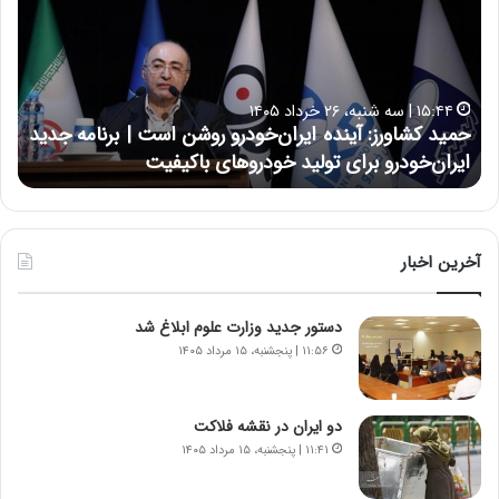
ی
ی
د
ن
ک
ع
ش
ل
ا
ا
۱۵:۴۴ | سه شنبه، ۲۶ خرداد ۱۴۰۵
و
ی
حمید کشاورز: آینده ایران‌خودرو روشن است | برنامه جدید
ح
ر
ی
ایران‌خودرو برای تولید خودروهای باکیفیت
ن
ز
:
:
د
آ
ر
ی
ط
ن
و
آخرین اخبار
د
ل
ه
ت
دستور جدید وزارت علوم ابلاغ شد
ا
ا
ی
ر
۱۱:۵۶ | پنجشنبه، ۱۵ مرداد ۱۴۰۵
ر
ی
ا
خ
ن‌
ا
دو ایران در نقشه فلاکت
خ
ی
۱۱:۴۱ | پنجشنبه، ۱۵ مرداد ۱۴۰۵
و
ر
د
ا