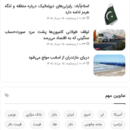
ی
ن
اسلام‌آباد: رایزنی‌های دیپلماتیک درباره منطقه و تنگه
ر
س
هرمز ادامه دارد
ا
ت
۱۰:۵۲ | پنجشنبه، ۱۵ مرداد ۱۴۰۵
ن‌
ه
خ
د
توقف طولانی کامیون‌ها پشت مرز؛ صورت‌حساب
و
ر
سنگینی که به اقتصاد می‌رسد
د
م
۱۰:۳۳ | پنجشنبه، ۱۵ مرداد ۱۴۰۵
ر
ق
و
ا
دریای مازندران از امشب مواج می‌شود
ب
ب
ر
ل
۱۰:۰۴ | پنجشنبه، ۱۵ مرداد ۱۴۰۵
ا
چ
ی
ن
ت
ی
و
ن
ل
ق
عناوین مهم
ی
د
د
ر
خ
ت
آمریکا
ارز
امروز
ایران
بازار
بانک مرکزی
بورس
و
ی
د
ب
ترامپ
جاده چالوس
دلار
طلا
قیمت
قیمت دلار