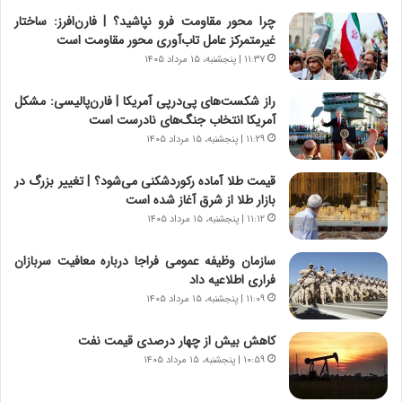
ر
ن
چرا محور مقاومت فرو نپاشید؟ | فارن‌افرز: ساختار
و
،
غیرمتمرکز عامل تاب‌آوری محور مقاومت است
ر
ه
۱۱:۳۷ | پنجشنبه، ۱۵ مرداد ۱۴۰۵
و
ی
ش
چ
راز شکست‌های پی‌درپی آمریکا | فارن‌پالیسی: مشکل
ن
گ
آمریکا انتخاب جنگ‌های نادرست است
ا
ا
۱۱:۲۹ | پنجشنبه، ۱۵ مرداد ۱۴۰۵
س
ه
ت
ج
قیمت طلا آماده رکوردشکنی می‌شود؟ | تغییر بزرگ در
|
ز
بازار طلا از شرق آغاز شده است
ب
ا
ر
۱۱:۱۲ | پنجشنبه، ۱۵ مرداد ۱۴۰۵
ی
ن
ن
ا
ج
سازمان وظیفه عمومی فراجا درباره معافیت سربازان
م
ن
فراری اطلاعیه داد
ه
گ
۱۱:۰۹ | پنجشنبه، ۱۵ مرداد ۱۴۰۵
ج
،
د
ن
کاهش بیش از چهار درصدی قیمت نفت
ی
ت
۱۰:۵۹ | پنجشنبه، ۱۵ مرداد ۱۴۰۵
د
و
ا
ا