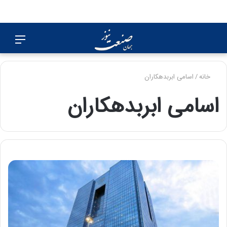
جستجو
منو
برای
خانه
/
اسامی ابربدهکاران
اسامی ابربدهکاران