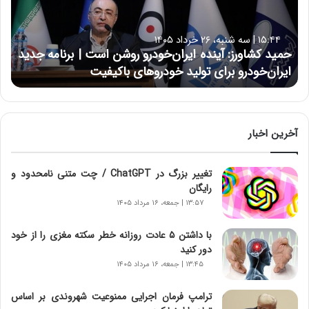
ک
ش
ا
۱۵:۴۴ | سه شنبه، ۲۶ خرداد ۱۴۰۵
و
حمید کشاورز: آینده ایران‌خودرو روشن است | برنامه جدید
ر
ایران‌خودرو برای تولید خودروهای باکیفیت
ز
:
آ
ی
ن
آخرین اخبار
د
ه
تغییر بزرگ در ChatGPT / چت متنی نامحدود و
ا
رایگان
ی
ر
۱۳:۵۷ | جمعه، ۱۶ مرداد ۱۴۰۵
ا
ن‌
با داشتن ۵ عادت روزانه خطر سکته مغزی را از خود
خ
دور کنید
و
۱۳:۴۵ | جمعه، ۱۶ مرداد ۱۴۰۵
د
ر
ترامپ فرمان اجرایی ممنوعیت شهروندی بر اساس
و