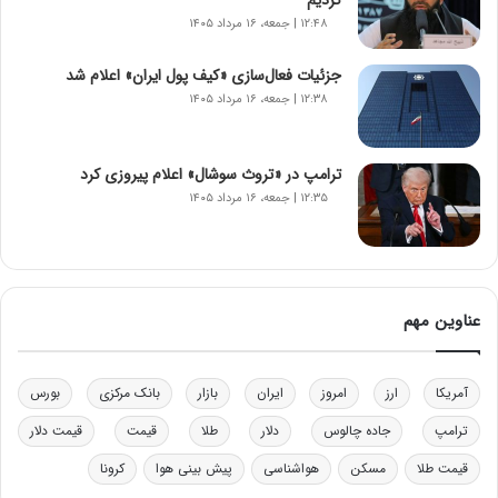
ا
۱۲:۴۸ | جمعه، ۱۶ مرداد ۱۴۰۵
ن‌
خ
جزئیات فعال‌سازی «کیف پول ایران» اعلام شد
و
۱۲:۳۸ | جمعه، ۱۶ مرداد ۱۴۰۵
د
ر
و
ب
ترامپ در «تروث سوشال» اعلام پیروزی کرد
ر
۱۲:۳۵ | جمعه، ۱۶ مرداد ۱۴۰۵
ا
ی
ت
و
ل
عناوین مهم
ی
د
خ
آمریکا
ارز
امروز
ایران
بازار
بانک مرکزی
بورس
و
د
ترامپ
جاده چالوس
دلار
طلا
قیمت
قیمت دلار
ر
قیمت طلا
مسکن
هواشناسی
پیش بینی هوا
کرونا
و