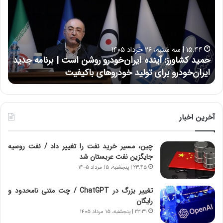
ی
ی
د
ن
ک
ع
ش
ل
ا
ا
۱۵:۴۴ | سه شنبه، ۲۶ خرداد ۱۴۰۵
و
ی
حمید کشاورز: آینده ایران‌خودرو روشن است | برنامه جدید
ح
ر
ی
ایران‌خودرو برای تولید خودروهای باکیفیت
ن
ز
:
:
د
آ
ر
ی
ط
ن
و
آخرین اخبار
د
ل
ه
ت
چین، مسیر خرید نفت را تغییر داد / نفت روسیه
ا
ا
جایگزین نفت عربستان شد
ی
ر
ر
ی
۲۳:۴۵ | پنجشنبه، ۱۵ مرداد ۱۴۰۵
ا
خ
ن‌
ا
تغییر بزرگ در ChatGPT / چت متنی نامحدود و
خ
ی
رایگان
و
ر
۲۳:۳۱ | پنجشنبه، ۱۵ مرداد ۱۴۰۵
د
ا