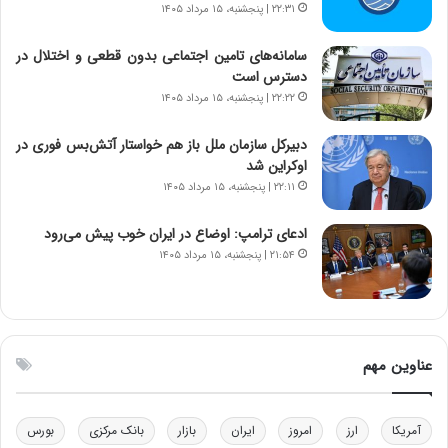
ی
ن
۲۲:۳۱ | پنجشنبه، ۱۵ مرداد ۱۴۰۵
ر
س
ا
ت
سامانه‌های تامین اجتماعی بدون قطعی و اختلال در
ن‌
ه
دسترس است
خ
د
۲۲:۲۲ | پنجشنبه، ۱۵ مرداد ۱۴۰۵
و
ر
د
م
دبیرکل سازمان ملل باز هم خواستار آتش‌بس فوری در
ر
ق
اوکراین شد
و
ا
۲۲:۱۱ | پنجشنبه، ۱۵ مرداد ۱۴۰۵
ب
ب
ر
ل
ادعای ترامپ: اوضاع در ایران خوب پیش می‌رود
ا
چ
۲۱:۵۴ | پنجشنبه، ۱۵ مرداد ۱۴۰۵
ی
ن
ت
ی
و
ن
ل
ق
ی
د
عناوین مهم
د
ر
خ
ت
و
ی
د
ب
آمریکا
ارز
امروز
ایران
بازار
بانک مرکزی
بورس