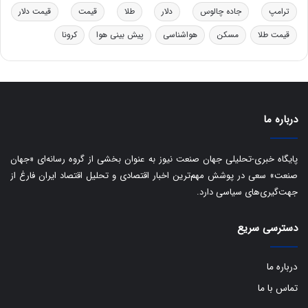
ر
ا
ترامپ
جاده چالوس
دلار
طلا
قیمت
قیمت دلار
و
ی
ه
س
قیمت طلا
مسکن
هواشناسی
پیش بینی هوا
کرونا
ا
ت
ی
د
ب
ا
ک
ی
درباره ما
ف
ی
پایگاه خبری-تحلیلی جهان صنعت نیوز به عنوان بخشی از گروه رسانه‌ای «جهان
ت
صنعت» سعی در پوشش مهم‌ترین اخبار اقتصادی و تحلیل اقتصاد ایران فارغ از
جهت‌گیری‌های سیاسی دارد.
دسترسی سریع
درباره ما
تماس با ما