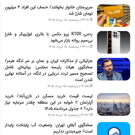
ر
ن
سرپرستان خانوار بخوانند/ حساب این افراد ۴ میلیون
و
،
تومان شارژ شد
ر
ه
۲۳:۲۲ | پنجشنبه، ۱۵ مرداد ۱۴۰۵
و
ی
ش
چ
ردمی K100 پرو مکس با باتری غول‌پیکر و شارژ
ن
گ
بی‌سیم روانه بازار می‌شود
ا
ا
۲۳:۱۰ | پنجشنبه، ۱۵ مرداد ۱۴۰۵
س
ه
ت
ج
جزئیاتی از مذاکرات ایران و عمان بر سر تنگه هرمز/
|
ز
سخنگوی هیات رئیسه مجلس: بیانیه‌ای شامل
ب
ا
تصحیح مسیر تردد دریایی در تنگه، در آستانه نهایی
ر
ی
شدن است
ن
ن
ا
۲۲:۵۵ | پنجشنبه، ۱۵ مرداد ۱۴۰۵
ج
م
ن
لیست قیمت خرید مسکن در نازی‌آباد/ خرید
ه
گ
آپارتمان ۲ خوابه در این منطقه چقدر سرمایه نیاز
ج
،
دارد؟ + جدول مردادماه ۱۴۰۵
د
ن
۲۲:۴۶ | پنجشنبه، ۱۵ مرداد ۱۴۰۵
ی
ت
د
سخنگوی آبفای تهران: وضعیت آب پایتخت پایدار
و
ا
است/ جیره‌بندی نداریم
ا