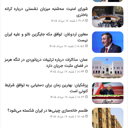
د
ا
ر
ن
شورای امنیت سه‌شنبه میزبان نشستی درباره کرانه
و
،
باختری
ر
ه
۱۹:۰۹ | شنبه، ۱۷ مرداد ۱۴۰۵
و
ی
ش
چ
معاون اردوغان: توافق مکه جایگزین ناتو و علیه ایران
ن
گ
نیست
ا
ا
۱۸:۵۸ | شنبه، ۱۷ مرداد ۱۴۰۵
س
ه
ت
ج
عمان: مذاکرات درباره ترتیبات دریانوردی در تنگه هرمز
|
ز
در فضای مثبت جریان دارد
ب
ا
ر
۱۸:۳۴ | شنبه، ۱۷ مرداد ۱۴۰۵
ی
ن
ن
ا
ج
پزشکیان‌: بهترین زمان برای دستیابی به توافق شرایط
م
ن
کنونی است
ه
گ
۱۸:۲۶ | شنبه، ۱۷ مرداد ۱۴۰۵
ج
،
د
ن
طلسم خانه‌سازی چینی‌ها در ایران شکسته می‌شود؟
ی
ت
۱۸:۰۵ | شنبه، ۱۷ مرداد ۱۴۰۵
د
و
ا
ا