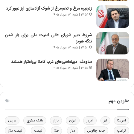
ی
ن
زنجیره مرغ و تخم‌مرغ از شوک آزادسازی ارز عبور کرد
ر
س
۱۷:۵۹ | شنبه، ۱۷ مرداد ۱۴۰۵
ا
ت
ن‌
ه
خ
د
شروط دبیر شورای عالی امنیت ملی برای باز شدن
و
ر
تنگه هرمز
د
م
۱۷:۵۲ | شنبه، ۱۷ مرداد ۱۴۰۵
ر
ق
و
ا
ب
ب
مدودف: دیپلماسی‌های غرب کاملا بی‌اعتبار هستند
ر
ل
۱۷:۵۰ | شنبه، ۱۷ مرداد ۱۴۰۵
ا
چ
ی
ن
ت
ی
و
ن
ل
ق
عناوین مهم
ی
د
د
ر
خ
ت
آمریکا
ارز
امروز
ایران
بازار
بانک مرکزی
بورس
و
ی
د
ب
ترامپ
جاده چالوس
دلار
طلا
قیمت
قیمت دلار