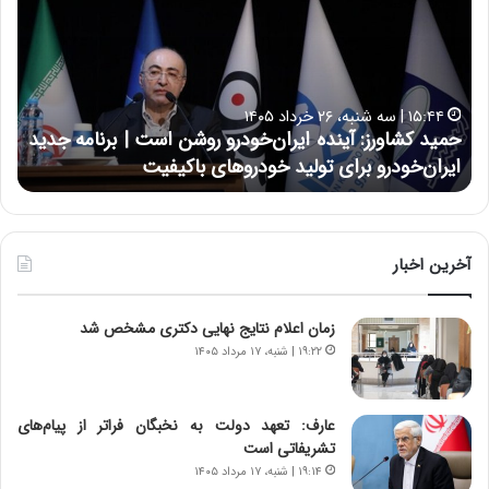
ی
ی
د
ن
ک
ع
ش
ل
ا
ا
۱۵:۴۴ | سه شنبه، ۲۶ خرداد ۱۴۰۵
و
ی
حمید کشاورز: آینده ایران‌خودرو روشن است | برنامه جدید
ح
ر
ی
ایران‌خودرو برای تولید خودروهای باکیفیت
ن
ز
:
:
د
آ
ر
ی
ط
ن
و
آخرین اخبار
د
ل
ه
ت
زمان اعلام نتایج نهایی دکتری مشخص شد
ا
ا
ی
ر
۱۹:۲۲ | شنبه، ۱۷ مرداد ۱۴۰۵
ر
ی
ا
خ
ن‌
ا
عارف: تعهد دولت به نخبگان فراتر از پیام‎‌های
خ
ی
تشریفاتی است
و
ر
۱۹:۱۴ | شنبه، ۱۷ مرداد ۱۴۰۵