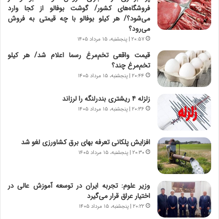
فروشگاه‌های کشور/ گوشت بوفالو از کجا وارد
ی
ر
می‌شود؟/ هر کیلو بوفالو با چه قیمتی به فروش
ر
ی
می‌رود؟
ا
خ
ن‌
ا
۲۰:۵۷ | پنجشنبه، ۱۵ مرداد ۱۴۰۵
خ
ی
قیمت واقعی تخم‌مرغ رسما اعلام شد/ هر کیلو
و
ر
تخم‌مرغ چند؟
د
ا
۲۰:۴۴ | پنجشنبه، ۱۵ مرداد ۱۴۰۵
ر
ن
و
،
زلزله ۴ ریشتری بندرلنگه را لرزاند
ر
ه
۲۰:۳۶ | پنجشنبه، ۱۵ مرداد ۱۴۰۵
و
ی
ش
چ
ن
گ
افزایش پلکانی تعرفه بهای برق کشاورزی لغو شد
ا
ا
س
ه
۲۰:۳۰ | پنجشنبه، ۱۵ مرداد ۱۴۰۵
ت
ج
|
ز
ب
ا
وزیر علوم: تجربه ایران در توسعه آموزش عالی در
ر
ی
اختیار عراق قرار می‌گیرد
ن
ن
۲۰:۲۲ | پنجشنبه، ۱۵ مرداد ۱۴۰۵
ا
ج