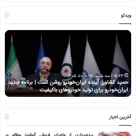
ویدئو
ح
ح
م
س
ی
ی
د
ن
ک
ع
ش
ل
ا
ا
۱۵:۴۴ | سه شنبه، ۲۶ خرداد ۱۴۰۵
و
ی
حمید کشاورز: آینده ایران‌خودرو روشن است | برنامه جدید
ح
ر
ی
ایران‌خودرو برای تولید خودروهای باکیفیت
ن
ز
:
:
د
آ
ر
ی
ط
ن
و
آخرین اخبار
د
ل
ه
ت
پرده‌برداری از ماجرای فروش گوشت بوفالو در
ا
ا