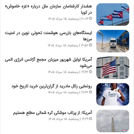
م
ن
هشدار کارشناسان سازمان ملل درباره «غزه‌ خاموش»
ه
گ
در کوبا
ج
،
۲۰:۱۳ | پنجشنبه، ۱۵ مرداد ۱۴۰۵
د
ن
ی
ت
ایستگاه‌های بازرسی هوشمند؛ تحولی نوین در امنیت
د
و
مرزها
ا
ا
۱۹:۵۶ | پنجشنبه، ۱۵ مرداد ۱۴۰۵
ی
ن
ر
س
آمریکا اوایل شهریور میزبان مجمع آژانس انرژی اتمی
ا
ت
می‌شود
ن‌
ه
خ
د
۱۹:۴۴ | پنجشنبه، ۱۵ مرداد ۱۴۰۵
و
ر
د
م
رونمایی رئال مادرید از گران‌ترین خرید تاریخ خود
ر
ق
۱۹:۳۶ | پنجشنبه، ۱۵ مرداد ۱۴۰۵
و
ا
ب
ب
ر
ل
آمریکا: از پرتاب موشکی کره شمالی مطلع هستیم
ا
چ
۱۹:۲۹ | پنجشنبه، ۱۵ مرداد ۱۴۰۵
ی
ن
ت
ی