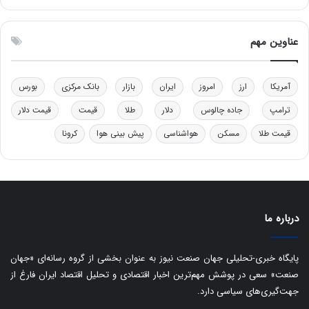
و
ن
ل
ق
ی
د
عناوین مهم
د
ر
خ
ت
و
ی
آمریکا
ارز
امروز
ایران
بازار
بانک مرکزی
بورس
د
ب
ر
ا
ترامپ
جاده چالوس
دلار
طلا
قیمت
قیمت دلار
و
ی
ه
س
قیمت طلا
مسکن
هواشناسی
پیش بینی هوا
کرونا
ا
ت
ی
د
ب
ا
ک
درباره ما
ی
ف
ی
پایگاه خبری-تحلیلی جهان صنعت نیوز به عنوان بخشی از گروه رسانه‌ای «جهان
ت
صنعت» سعی در پوشش مهم‌ترین اخبار اقتصادی و تحلیل اقتصاد ایران فارغ از
جهت‌گیری‌های سیاسی دارد.