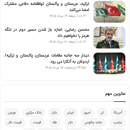
ی
ترکیه، عربستان و پاکستان توافقنامه دفاعی مشترک
ر
امضا می‌کنند
ا
۰۸:۱۹ | جمعه، ۱۶ مرداد ۱۴۰۵
ن‌
خ
محسن رضایی: اجازه باز شدن مسیر دوم در تنگه
و
هرمز را نخواهیم داد
د
۰۸:۰۹ | جمعه، ۱۶ مرداد ۱۴۰۵
ر
و
ب
دیدار سه جانبه مقامات عربستان، پاکستان و ترکیه/
ر
اردوغان به آنکارا می رود
ا
۲۳:۵۵ | پنجشنبه، ۱۵ مرداد ۱۴۰۵
ی
ت
و
ل
عناوین مهم
ی
د
خ
آمریکا
ارز
امروز
ایران
بازار
بانک مرکزی
بورس
و
د
ترامپ
جاده چالوس
دلار
طلا
قیمت
قیمت دلار
ر