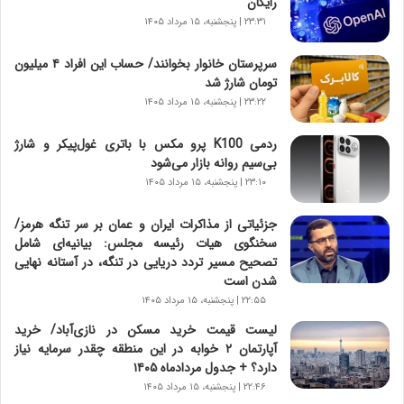
رایگان
ر
۲۳:۳۱ | پنجشنبه، ۱۵ مرداد ۱۴۰۵
و
ش
سرپرستان خانوار بخوانند/ حساب این افراد ۴ میلیون
ن
تومان شارژ شد
ا
۲۳:۲۲ | پنجشنبه، ۱۵ مرداد ۱۴۰۵
س
ت
ردمی K100 پرو مکس با باتری غول‌پیکر و شارژ
|
بی‌سیم روانه بازار می‌شود
ب
ر
۲۳:۱۰ | پنجشنبه، ۱۵ مرداد ۱۴۰۵
ن
ا
جزئیاتی از مذاکرات ایران و عمان بر سر تنگه هرمز/
م
سخنگوی هیات رئیسه مجلس: بیانیه‌ای شامل
ه
تصحیح مسیر تردد دریایی در تنگه، در آستانه نهایی
ج
شدن است
د
۲۲:۵۵ | پنجشنبه، ۱۵ مرداد ۱۴۰۵
ی
لیست قیمت خرید مسکن در نازی‌آباد/ خرید
د
آپارتمان ۲ خوابه در این منطقه چقدر سرمایه نیاز
ا
دارد؟ + جدول مردادماه ۱۴۰۵
ی
۲۲:۴۶ | پنجشنبه، ۱۵ مرداد ۱۴۰۵
ر