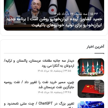
ک
ش
ا
۱۵:۴۴ | سه شنبه، ۲۶ خرداد ۱۴۰۵
و
حمید کشاورز: آینده ایران‌خودرو روشن است | برنامه جدید
ر
ایران‌خودرو برای تولید خودروهای باکیفیت
ز
:
آ
ی
ن
آخرین اخبار
د
ه
دیدار سه جانبه مقامات عربستان، پاکستان و ترکیه/
ا
اردوغان به آنکارا می رود
ی
ر
۲۳:۵۵ | پنجشنبه، ۱۵ مرداد ۱۴۰۵
ا
ن‌
چین، مسیر خرید نفت را تغییر داد / نفت روسیه
خ
جایگزین نفت عربستان شد
و
۲۳:۴۵ | پنجشنبه، ۱۵ مرداد ۱۴۰۵
د
ر
تغییر بزرگ در ChatGPT / چت متنی نامحدود و
و