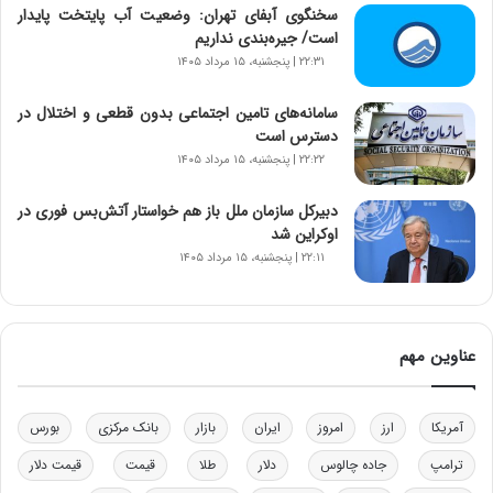
ا
سخنگوی آبفای تهران: وضعیت آب پایتخت پایدار
ن‌
است/ جیره‌بندی نداریم
خ
۲۲:۳۱ | پنجشنبه، ۱۵ مرداد ۱۴۰۵
و
د
سامانه‌های تامین اجتماعی بدون قطعی و اختلال در
ر
دسترس است
و
۲۲:۲۲ | پنجشنبه، ۱۵ مرداد ۱۴۰۵
ب
ر
دبیرکل سازمان ملل باز هم خواستار آتش‌بس فوری در
ا
اوکراین شد
ی
۲۲:۱۱ | پنجشنبه، ۱۵ مرداد ۱۴۰۵
ت
و
ل
ی
عناوین مهم
د
خ
و
د
آمریکا
ارز
امروز
ایران
بازار
بانک مرکزی
بورس
ر
ترامپ
جاده چالوس
دلار
طلا
قیمت
قیمت دلار
و