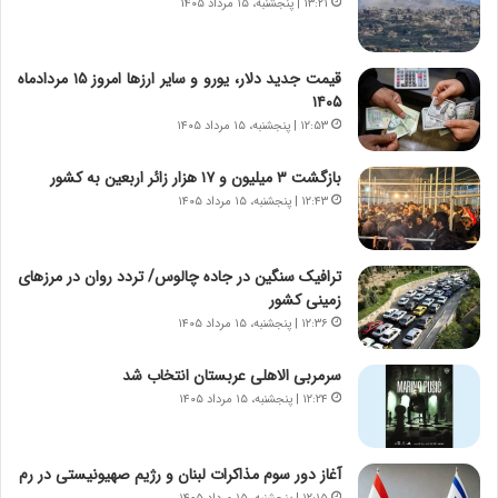
۱۳:۲۱ | پنجشنبه، ۱۵ مرداد ۱۴۰۵
ر
ه
و
ی
ش
چ
قیمت جدید دلار، یورو و سایر ارزها امروز ۱۵ مردادماه
ن
گ
۱۴۰۵
ا
ا
۱۲:۵۳ | پنجشنبه، ۱۵ مرداد ۱۴۰۵
س
ه
ت
ج
بازگشت ۳ میلیون و ۱۷ هزار زائر اربعین به کشور
|
ز
ب
۱۲:۴۳ | پنجشنبه، ۱۵ مرداد ۱۴۰۵
ا
ر
ی
ن
ن
ا
ج
ترافیک سنگین در جاده چالوس/ تردد روان در مرزهای
م
ن
زمینی کشور
ه
گ
۱۲:۳۶ | پنجشنبه، ۱۵ مرداد ۱۴۰۵
ج
،
د
ن
سرمربی الاهلی عربستان انتخاب شد
ی
ت
۱۲:۲۴ | پنجشنبه، ۱۵ مرداد ۱۴۰۵
د
و
ا
ا
ی
ن
آغاز دور سوم مذاکرات لبنان و رژیم صهیونیستی در رم
ر
س