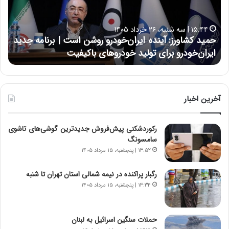
ک
ع
ش
ل
ا
ا
۱۵:۴۴ | سه شنبه، ۲۶ خرداد ۱۴۰۵
و
ی
حمید کشاورز: آینده ایران‌خودرو روشن است | برنامه جدید
ح
ر
ی
ایران‌خودرو برای تولید خودروهای باکیفیت
ن
ز
:
:
د
آ
ر
ی
ط
ن
و
آخرین اخبار
د
ل
ه
ت
رکوردشکنی پیش‌فروش جدیدترین گوشی‌های تاشوی
ا
ا
سامسونگ
ی
ر
ر
ی
۱۳:۵۲ | پنجشنبه، ۱۵ مرداد ۱۴۰۵
ا
خ
ن‌
ا
رگبار پراکنده در نیمه شمالی استان تهران تا شنبه
خ
ی
۱۳:۳۴ | پنجشنبه، ۱۵ مرداد ۱۴۰۵
و
ر
د
ا
ر
ن
حملات سنگین اسرائیل به لبنان
و
،