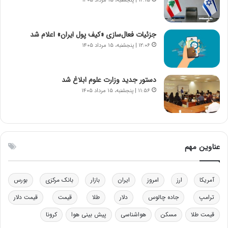
۱۲:۱۵ | پنجشنبه، ۱۵ مرداد ۱۴۰۵
ا
ت
ن‌
ه
خ
د
جزئیات فعال‌سازی «کیف پول ایران» اعلام شد
و
ر
۱۲:۰۶ | پنجشنبه، ۱۵ مرداد ۱۴۰۵
د
م
ر
ق
و
ا
ب
ب
دستور جدید وزارت علوم ابلاغ شد
ر
ل
۱۱:۵۶ | پنجشنبه، ۱۵ مرداد ۱۴۰۵
ا
چ
ی
ن
ت
ی
و
ن
ل
ق
عناوین مهم
ی
د
د
ر
خ
ت
آمریکا
ارز
امروز
ایران
بازار
بانک مرکزی
بورس
و
ی
د
ب
ترامپ
جاده چالوس
دلار
طلا
قیمت
قیمت دلار
ر
ا
قیمت طلا
مسکن
هواشناسی
پیش بینی هوا
کرونا
و
ی