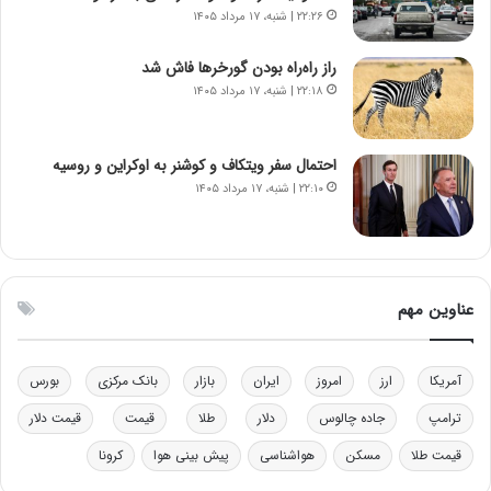
ا
ت
۲۲:۲۶ | شنبه، ۱۷ مرداد ۱۴۰۵
ن‌
ه
خ
د
راز راه‌راه بودن گورخرها فاش شد
و
ر
۲۲:۱۸ | شنبه، ۱۷ مرداد ۱۴۰۵
د
م
ر
ق
و
ا
ب
ب
احتمال سفر ویتکاف و کوشنر به اوکراین و روسیه
ر
ل
۲۲:۱۰ | شنبه، ۱۷ مرداد ۱۴۰۵
ا
چ
ی
ن
ت
ی
و
ن
ل
ق
عناوین مهم
ی
د
د
ر
خ
ت
آمریکا
ارز
امروز
ایران
بازار
بانک مرکزی
بورس
و
ی
د
ب
ترامپ
جاده چالوس
دلار
طلا
قیمت
قیمت دلار
ر
ا
قیمت طلا
مسکن
هواشناسی
پیش بینی هوا
کرونا
و
ی
ه
س