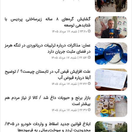
ر
ه
و
ی
ش
چ
گشایش گره‌های ۸ ساله زیرساختی پردیس با
ن
گ
شتابدهی توسعه
ا
ا
۲۳:۲۰ | شنبه، ۱۷ مرداد ۱۴۰۵
س
ه
ت
ج
عمان: مذاکرات درباره ترتیبات دریانوردی در تنگه هرمز
|
ز
در فضای مثبت جریان دارد
ب
ا
ر
۲۲:۵۴ | شنبه، ۱۷ مرداد ۱۴۰۵
ی
ن
ن
ا
ج
علت افزایش قبض آب در تابستان چیست؟ / توضیح
م
ن
آبفا درباره قبوض آب
ه
گ
۲۲:۴۶ | شنبه، ۱۷ مرداد ۱۴۰۵
ج
،
د
ن
بازار برنج و حبوبات داغ شد / کالا از نیاز مردم هم
ی
ت
بیشتر است
د
و
۲۲:۳۷ | شنبه، ۱۷ مرداد ۱۴۰۵
ا
ا
ی
ن
ابلاغ قوانین جدید اسقاط و واردات خودرو در ۱۴۰۵/
ر
س
محدودیت تردد و سوخت‌رسانی به فرسوده‌ها