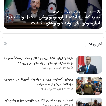
ش
ل
ا
ا
۱۵:۴۴ | سه شنبه، ۲۶ خرداد ۱۴۰۵
و
ی
حمید کشاورز: آینده ایران‌خودرو روشن است | برنامه جدید
ح
ر
ی
ایران‌خودرو برای تولید خودروهای باکیفیت
ن
ز
:
:
د
آ
ر
ی
ط
ن
و
آخرین اخبار
د
ل
ه
ت
فیدان: ایران هدف پیمان دفاعی مکه نیست/مصر به
ا
ا
جمع ترکیه، عربستان و پاکستان می پیوندد
ی
ر
ر
ی
۲۳:۵۵ | شنبه، ۱۷ مرداد ۱۴۰۵
ا
خ
ن‌
ا
یورش گسترده پلیس مهاجرت آمریکا در جورجیا؛
خ
ی
بازداشت بیش از ۱۲۰۰ مهاجر
و
ر
۲۳:۴۳ | شنبه، ۱۷ مرداد ۱۴۰۵
د
ا
ر
ن
اسپانیا برای مسافران ایتالیایی بازرسی مرزی وضع کرد
و
،
۲۳:۳۱ | شنبه، ۱۷ مرداد ۱۴۰۵