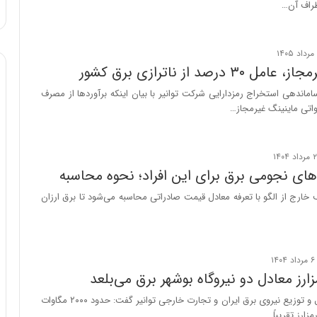
راف آن…
ه
خ
ط
ر
ا
۳ درصد از ناترازی برق کشور
ب
اندهی استخراج رمزدارایی شرکت توانیر با بیان اینکه برآوردها از مصرف
ر
ت
و
ر
م
ای نجومی برق برای این افراد؛ نحوه محاسبه
د
ر
ارج از الگو با تعرفه معادل قیمت صادراتی محاسبه می‌شود تا برق ارزان
ا
ق
ت
ص
ا
ارز معادل دو نیروگاه بوشهر برق می‌بلعد
د
ا
مدیر تولید، انتقال و توزیع نیروی برق ایران و تجارت خارجی توانیر گفت: حدود ۲۰۰۰ مگاوات
ی
ارز تقریباً…