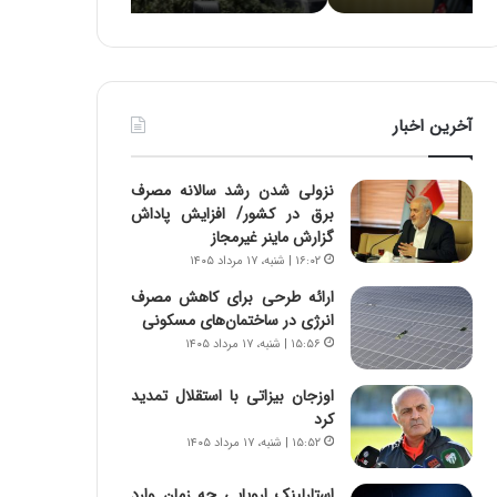
ه
ا
ا
و
ی
ر
ی
م
ا
ی
آخرین اخبار
ز
ا
س
ن
ا
ه
نزولی شدن رشد سالانه مصرف
خ
؛
برق در کشور/ افزایش پاداش
ت
ب
گزارش ماینر غیرمجاز
م
ا
۱۶:۰۲ | شنبه، ۱۷ مرداد ۱۴۰۵
ا
ز
ن‌
ن
ارائه طرحی برای کاهش مصرف
ه
د
انرژی در ساختمان‌های مسکونی
ا
ه
۱۵:۵۶ | شنبه، ۱۷ مرداد ۱۴۰۵
ی
پ
ا
ن
اوزجان بیزاتی با استقلال تمدید
ت
ه
کرد
ا
ا
۱۵:۵۲ | شنبه، ۱۷ مرداد ۱۴۰۵
ق
ن
ا
ی
استارلینک اروپایی چه زمان وارد