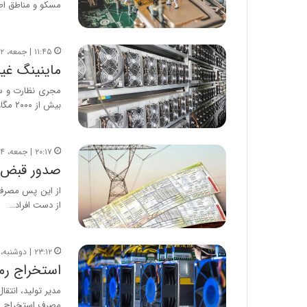
مسکو و مناطق اط
د
ر
ط
و
۱۱:۴۵ | جمعه، ۲ مرداد ۱۴۰۵
ل
ماینینگ غیرمجاز، عامل ۰
ت
مجری نظارت و سام
ا
بیش از ۲۰۰۰ مگاواتی ماینینگ غیرمجاز…
ر
ی
خ
۲۰:۱۷ | جمعه، ۲۴ مرداد ۱۴۰۴
ا
صدور قبض‌ه
ی
ر
از این پس مصرف خ
ا
از دست افراد…
ن
،
ه
۲۳:۱۲ | دوشنبه، ۶ مرداد ۱۴۰۴
ی
استخراج رمز
چ
گ
ا
مصرف استخراج رمز