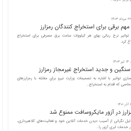
ر
ا
ن
|
مهم برقی برای استخراج کنندگان رمزارز
ا
ع
توانیر نرخ ریالی بهای هر کیلووات ساعت برق مصرفی برای استخراج
ت
اغ کرد.
م
ا
د
م
سنگین و جدید استخراج غیرمجاز رمزارز
ر
د
زی توانیر با اشاره به تصمیمات وزارت نیرو برای مقابله با رمزارزهای
م
خاصی که اقدام به استخراج…
ه
ن
و
ز
ارز در آزور مایکروسافت ممنوع شد
ا
ز
لیل نگرانی از آسیب دیدن خدمات آنلاین خود و فعالیت‌های کلاهبرداری،
ب
ر خدمات ابری آزور را…
ی