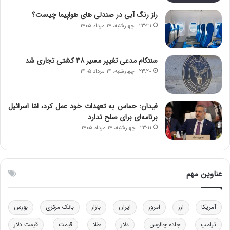
ی
ن
راز رنگ آبی در صندلی های هواپیما چیست؟
ر
س
۲۳:۳۱ | چهارشنبه، ۱۴ مرداد ۱۴۰۵
ا
ت
ن‌
ه
خ
د
سنتکام مدعی تغییر مسیر ۴۸ کشتی تجاری شد
و
ر
۲۳:۲۰ | چهارشنبه، ۱۴ مرداد ۱۴۰۵
د
م
ر
ق
و
ا
ب
ب
فیدان: حماس به تعهدات خود عمل کرد، امّا اسرائیل
ر
ل
برنامه‌ای برای صلح ندارد
ا
چ
۲۳:۱۱ | چهارشنبه، ۱۴ مرداد ۱۴۰۵
ی
ن
ت
ی
و
ن
ل
ق
عناوین مهم
ی
د
د
ر
خ
ت
آمریکا
ارز
امروز
ایران
بازار
بانک مرکزی
بورس
و
ی
د
ب
ترامپ
جاده چالوس
دلار
طلا
قیمت
قیمت دلار