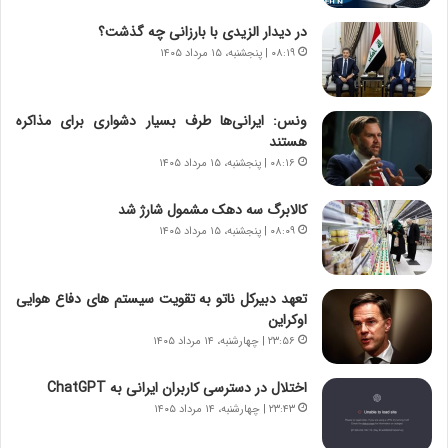
د
ا
ر
ن
در دیدار الزیدی با بارزانی چه گذشت؟
و
،
۰۸:۱۹ | پنجشنبه، ۱۵ مرداد ۱۴۰۵
ر
ه
و
ی
ش
چ
ونس: ایرانی‌ها طرف بسیار دشواری برای مذاکره
ن
گ
هستند
ا
ا
۰۸:۱۶ | پنجشنبه، ۱۵ مرداد ۱۴۰۵
س
ه
ت
ج
کالابرگ سه دهک مشمول شارژ شد
|
ز
ب
۰۸:۰۹ | پنجشنبه، ۱۵ مرداد ۱۴۰۵
ا
ر
ی
ن
ن
ا
ج
تعهد دبیرکل ناتو به تقویت سیستم های دفاع هوایی
م
ن
اوکراین
ه
گ
۲۳:۵۶ | چهارشنبه، ۱۴ مرداد ۱۴۰۵
ج
،
د
ن
اختلال در دسترسی کاربران ایرانی به ChatGPT
ی
ت
۲۳:۴۳ | چهارشنبه، ۱۴ مرداد ۱۴۰۵
د
و
ا
ا