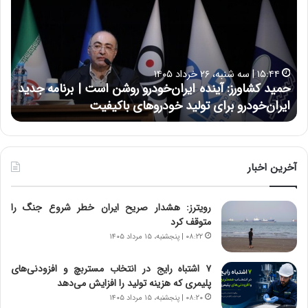
ی
ی
د
ن
ک
ع
ش
ل
ا
ا
۱۵:۴۴ | سه شنبه، ۲۶ خرداد ۱۴۰۵
و
ی
حمید کشاورز: آینده ایران‌خودرو روشن است | برنامه جدید
ح
ر
ی
ایران‌خودرو برای تولید خودروهای باکیفیت
ن
ز
:
:
د
آ
ر
ی
ط
ن
و
آخرین اخبار
د
ل
ه
ت
رویترز: هشدار صریح ایران خطر شروع جنگ را
ا
ا
متوقف کرد
ی
ر
ر
ی
۰۸:۲۲ | پنجشنبه، ۱۵ مرداد ۱۴۰۵
ا
خ
ن‌
ا
۷ اشتباه رایج در انتخاب مستربچ و افزودنی‌های
خ
ی
پلیمری که هزینه تولید را افزایش می‌دهد
و
ر
۰۸:۲۰ | پنجشنبه، ۱۵ مرداد ۱۴۰۵