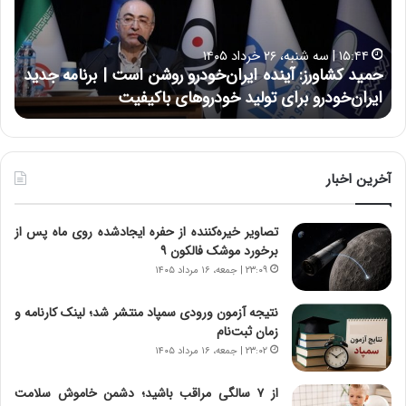
ع
ل
ا
۱۵:۴۴ | سه شنبه، ۲۶ خرداد ۱۴۰۵
۱۷:۳۹ | سه شنبه، ۲۲ اردیبهشت ۴۰۵
ی
ید کشاورز: آینده ایران‌خودرو روشن است | برنامه جدید
حسین ع
ی
ران‌خودرو برای تولید خودروهای باکیفیت
نتوانست
:
د
ر
ط
و
آخرین اخبار
ل
ت
تصاویر خیره‌کننده از حفره ایجادشده روی ماه پس از
ا
برخورد موشک فالکون ۹
ر
ی
۲۳:۰۹ | جمعه، ۱۶ مرداد ۱۴۰۵
خ
ا
نتیجه آزمون ورودی سمپاد منتشر شد؛ لینک کارنامه و
ی
زمان ثبت‌نام
ر
۲۳:۰۲ | جمعه، ۱۶ مرداد ۱۴۰۵
ا
ن
از ۷ سالگی مراقب باشید؛ دشمن خاموش سلامت
،