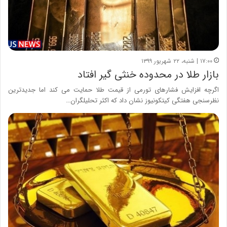
۱۷:۰۰ | شنبه، ۲۲ شهریور ۱۳۹۹
بازار طلا در محدوده خنثی گیر افتاد
اگرچه افزایش فشارهای تورمی از قیمت طلا حمایت می کند اما جدیدترین
نظرسنجی هفتگی کیتکونیوز نشان داد که اکثر تحلیلگران…