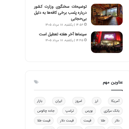
و
ا
توضیحات سخنگوی وزارت کشور
ب
ب
درباره پلمب برخی کافه‌ها به دلیل
ر
ل
بی‌حجابی
ا
چ
۱۴:۵۶ | یکشنبه، ۱۸ مرداد ۱۴۰۵
ی
ن
سینماها آخر هفته تعطیل است
ت
ی
۱۴:۴۵ | یکشنبه، ۱۸ مرداد ۱۴۰۵
و
ن
ل
ق
ی
د
د
ر
خ
ت
و
ی
د
ب
عناوین مهم
ر
ا
و
ی
ه
س
آمریکا
ارز
امروز
ایران
بازار
ا
ت
ی
د
بانک مرکزی
بورس
ترامپ
جاده چالوس
ب
ا
دلار
طلا
قیمت
قیمت دلار
قیمت طلا
ک