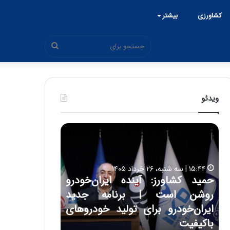
کشاورزی
بیشتر
جستجو
برای
ویدئو
ح
ح
م
س
ی
ی
د
ن
۱۵:۴۴ | سه شنبه، ۲۶ خرداد ۱۴۰۵
ک
ع
حمید کشاورز: آینده ایران‌خودرو
ش
ل
۱۷:۳۹ | سه شنبه، ۲۲ اردیبهشت ۱۴۰۵
روشن است | برنامه جدید
حسین علایی: 
ا
ا
و
ی
ه
ایران‌خودرو برای تولید خودروهای
هیچگاه جز ای
ر
ی
باکیفیت
مقابل چنین ق
ز
: