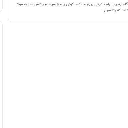
ا
ه ایندیانا، راه جدیدی برای مسدود کردن پاسخ سیستم پاداش مغز به مواد
و
اند که پتانسیل…
ر
م
ی
ا
ن
ه
؛
ب
ا
ز
ن
د
ه
پ
ن
ه
ا
ن
ی