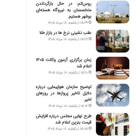
س
ه
روس‌اتم: در حال بازگرداندن
ت
ج
متخصصان به نیروگاه هسته‌ای
|
ز
بوشهر هستیم
ب
ا
۱۵:۳۹ | یکشنبه، ۱۸ مرداد ۱۴۰۵
ر
ی
عقب نشینی نرخ ها در بازار طلا
ن
ن
ا
۱۵:۲۷ | یکشنبه، ۱۸ مرداد ۱۴۰۵
ج
م
ن
ه
گ
ج
،
زمان برگزاری آزمون وکالت ۱۴۰۵
د
ن
اعلام شد
ی
ت
۱۵:۲۰ | یکشنبه، ۱۸ مرداد ۱۴۰۵
د
و
ا
ا
توضیح سازمان هواپیمایی درباره
ی
ن
دلایل تاخیر پروازها در روزهای
ر
س
اخیر
ا
ت
۱۵:۱۴ | یکشنبه، ۱۸ مرداد ۱۴۰۵
ن‌
ه
طرح نهایی مجلس درباره افزایش
خ
د
قیمت بنزین اعلام شد
و
ر
د
م
۱۵:۰۵ | یکشنبه، ۱۸ مرداد ۱۴۰۵
ر
ق