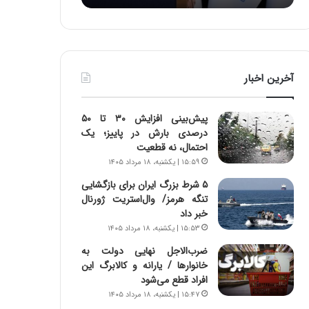
:
د
آ
ر
ی
ط
ن
و
د
ل
آخرین اخبار
ه
ت
ا
ا
ی
ر
پیش‌بینی افزایش ۳۰ تا ۵۰
ر
ی
درصدی بارش در پاییز؛ یک
ا
خ
احتمال، نه قطعیت
ن‌
ا
۱۵:۵۹ | یکشنبه، ۱۸ مرداد ۱۴۰۵
خ
ی
و
ر
۵ شرط بزرگ ایران برای بازگشایی
د
ا
تنگه هرمز/ وال‌استریت ژورنال
ر
ن
خبر داد
و
،
۱۵:۵۳ | یکشنبه، ۱۸ مرداد ۱۴۰۵
ر
ه
ضرب‌الاجل نهایی دولت به
و
ی
خانوارها / یارانه و کالابرگ این
ش
چ
افراد قطع می‌شود
ن
گ
۱۵:۴۷ | یکشنبه، ۱۸ مرداد ۱۴۰۵
ا
ا