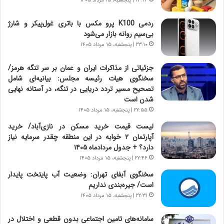
۲۳:۲۲ | پنجشنبه، ۱۵ مرداد ۱۴۰۵
و
ی
ش
چ
ردمی K100 پرو مکس با باتری غول‌پیکر و شارژ
ن
گ
بی‌سیم روانه بازار می‌شود
ا
ا
۲۳:۱۰ | پنجشنبه، ۱۵ مرداد ۱۴۰۵
س
ه
ت
ج
جزئیاتی از مذاکرات ایران و عمان بر سر تنگه هرمز/
|
ز
سخنگوی هیات رئیسه مجلس: بیانیه‌ای شامل
ب
ا
تصحیح مسیر تردد دریایی در تنگه، در آستانه نهایی
ر
ی
شدن است
ن
ن
ا
۲۲:۵۵ | پنجشنبه، ۱۵ مرداد ۱۴۰۵
ج
م
ن
لیست قیمت خرید مسکن در نازی‌آباد/ خرید
ه
گ
آپارتمان ۲ خوابه در این منطقه چقدر سرمایه نیاز
ج
،
دارد؟ + جدول مردادماه ۱۴۰۵
د
ن
۲۲:۴۶ | پنجشنبه، ۱۵ مرداد ۱۴۰۵
ی
ت
د
سخنگوی آبفای تهران: وضعیت آب پایتخت پایدار
و
ا
است/ جیره‌بندی نداریم
ا
ی
ن
۲۲:۳۱ | پنجشنبه، ۱۵ مرداد ۱۴۰۵
ر
س
ا
ت
سامانه‌های تامین اجتماعی بدون قطعی و اختلال در