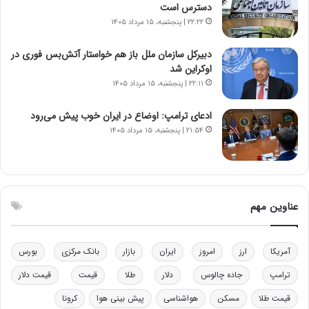
ن‌
ه
دسترس است
خ
د
۲۲:۲۲ | پنجشنبه، ۱۵ مرداد ۱۴۰۵
و
ر
د
م
دبیرکل سازمان ملل باز هم خواستار آتش‌بس فوری در
ر
ق
اوکراین شد
و
ا
۲۲:۱۱ | پنجشنبه، ۱۵ مرداد ۱۴۰۵
ب
ب
ر
ل
ادعای ترامپ: اوضاع در ایران خوب پیش می‌رود
ا
چ
۲۱:۵۴ | پنجشنبه، ۱۵ مرداد ۱۴۰۵
ی
ن
ت
ی
و
ن
ل
ق
ی
د
عناوین مهم
د
ر
خ
ت
و
ی
د
ب
آمریکا
ارز
امروز
ایران
بازار
بانک مرکزی
بورس
ر
ا
ترامپ
جاده چالوس
دلار
طلا
قیمت
قیمت دلار
و
ی
ه
س
قیمت طلا
مسکن
هواشناسی
پیش بینی هوا
کرونا
ا
ت