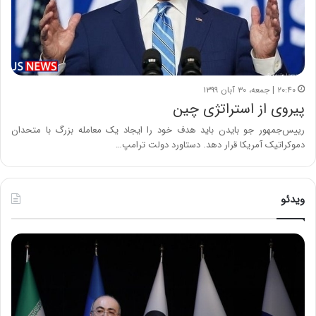
۲۰:۴۰ | جمعه، ۳۰ آبان ۱۳۹۹
پیروی از استراتژی چین
رییس‌جمهور جو بایدن باید هدف خود را ایجاد یک معامله بزرگ با متحدان
دموکراتیک آمریکا قرار دهد. دستاورد دولت ترامپ…
ویدئو
ح
ح
م
س
ی
ی
د
ن
ک
ع
ش
ل