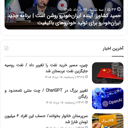
ا
ا
۱۵:۴۴ | سه شنبه، ۲۶ خرداد ۱۴۰۵
و
ی
حمید کشاورز: آینده ایران‌خودرو روشن است | برنامه جدید
ح
ر
ی
ایران‌خودرو برای تولید خودروهای باکیفیت
ن
ز
:
:
د
آ
ر
ی
ط
ن
و
آخرین اخبار
د
ل
ه
ت
چین، مسیر خرید نفت را تغییر داد / نفت روسیه
ا
ا
جایگزین نفت عربستان شد
ی
ر
ر
ی
۲۳:۴۵ | پنجشنبه، ۱۵ مرداد ۱۴۰۵
ا
خ
ن‌
ا
تغییر بزرگ در ChatGPT / چت متنی نامحدود و
خ
ی
رایگان
و
ر
۲۳:۳۱ | پنجشنبه، ۱۵ مرداد ۱۴۰۵
د
ا
ر
ن
سرپرستان خانوار بخوانند/ حساب این افراد ۴ میلیون
و
،
تومان شارژ شد
ر
ه