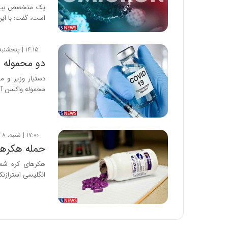
یک متخصص بیماری
است، گفت: با ای
۱۴:۱۵ | پنجشنبه، ۲۲ مهر ۱۴۰۰
دو محموله و
دستیار وزیر و م
محموله واکسن آس
۱۷:۰۰ | شنبه، ۸ آذر ۱۳۹۹
حمله هکرها
هکرهای کره شما
انگلیسی استرازنکا