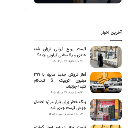
:
آ
ی
ن
د
آخرین اخبار
ه
ا
ی
قیمت برنج ایرانی ارزان شد؛
ر
هندی و پاکستانی کیلویی چند؟
ا
۱۰:۱۹ | شنبه، ۱۷ مرداد ۱۴۰۵
ن‌
خ
آغاز فروش جدید سایپا؛ با ۴۹۹
و
میلیون کوییک S ثبت‌نام
د
کنید+جزئیات
ر
۱۰:۱۲ | شنبه، ۱۷ مرداد ۱۴۰۵
و
ر
زنگ خطر برای بازار مرغ؛ احتمال
و
جهش قیمت جدی شد
ش
۱۰:۰۳ | شنبه، ۱۷ مرداد ۱۴۰۵
ن
ا
قیمت طلا دوباره اوج گرفت؛