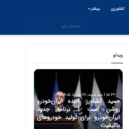
کشاورزی
بیشتر
جستجو
برای
ویدئو
ح
م
ی
د
۱۵:۴۴ | سه شنبه، ۲۶ خرداد ۱۴۰۵
ک
حمید کشاورز: آینده ایران‌خودرو
ش
روشن است | برنامه جدید
ا
و
ایران‌خودرو برای تولید خودروهای
ر
باکیفیت
ز