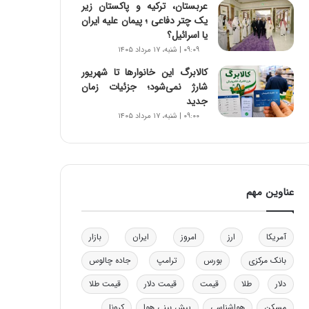
عربستان، ترکیه و پاکستان زیر
و
یک چتر دفاعی ؛ پیمان علیه ایران
ب
یا اسرائیل؟
ر
۰۹:۰۹ | شنبه، ۱۷ مرداد ۱۴۰۵
ا
ی
کالابرگ این خانوارها تا شهریور
ت
شارژ نمی‌شود؛ جزئیات زمان
و
جدید
ل
۰۹:۰۰ | شنبه، ۱۷ مرداد ۱۴۰۵
ی
د
خ
و
د
عناوین مهم
ر
و
ه
آمریکا
ارز
امروز
ایران
بازار
ا
ی
بانک مرکزی
بورس
ترامپ
جاده چالوس
ب
دلار
طلا
قیمت
قیمت دلار
قیمت طلا
ا
ک
مسکن
هواشناسی
پیش بینی هوا
کرونا