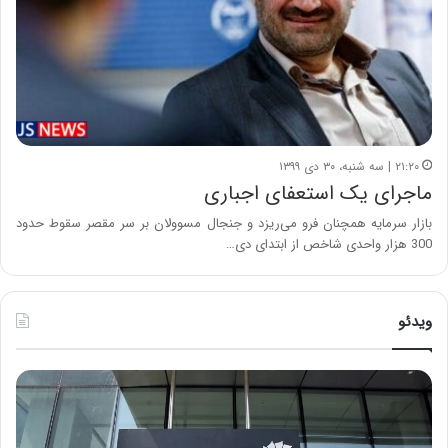
۲۱:۲۰ | سه شنبه، ۳۰ دی ۱۳۹۹
ماجرای یک استعفای اجباری
بازار سرمایه همچنان فرو می‌ریزد و جنجال مسوولان بر سر مقصر سقوط حدود
300 هزار واحدی شاخص از ابتدای دی…
ویدئو
خ
چ
س
ی
ا
ن
ر
و