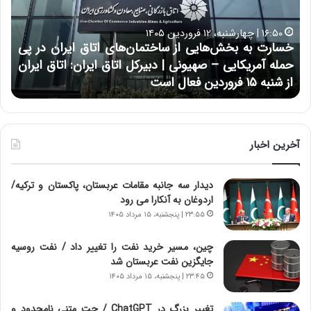
ت
ب
ب
ح
۱۶:۵۰ | چهارشنبه، ۱۲ فروردین ۱۴۰۵
ه
ر
خسارت به بخش‌هایی از ساختمان‌های اتاق ایران در پی
ب
ا
حمله آمریکایی – صهیونی | دبیرکل اتاق ایران: اتاق ایران
خ
ن
از شنبه ۱۵ فروردین فعال است
چ
ش‌
خ
ه
ا
ا
و
ی
ر
ی
م
آخرین اخبار
ا
ی
ز
ا
دیدار سه جانبه مقامات عربستان، پاکستان و ترکیه/
س
ن
اردوغان به آنکارا می رود
ا
ه
خ
؛
۲۳:۵۵ | پنجشنبه، ۱۵ مرداد ۱۴۰۵
ت
ب
م
ا
چین، مسیر خرید نفت را تغییر داد / نفت روسیه
ا
ز
جایگزین نفت عربستان شد
ن‌
ن
۲۳:۴۵ | پنجشنبه، ۱۵ مرداد ۱۴۰۵
ه
د
ا
ه
تغییر بزرگ در ChatGPT / چت متنی نامحدود و