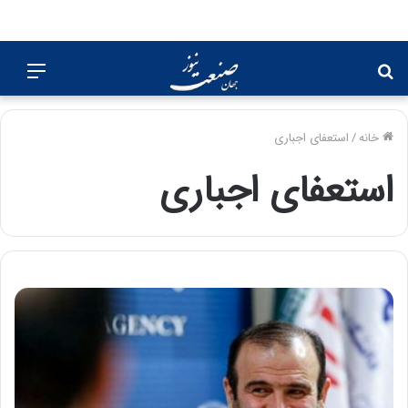
جستجو
منو
برای
خانه
/
استعفای اجباری
استعفای اجباری