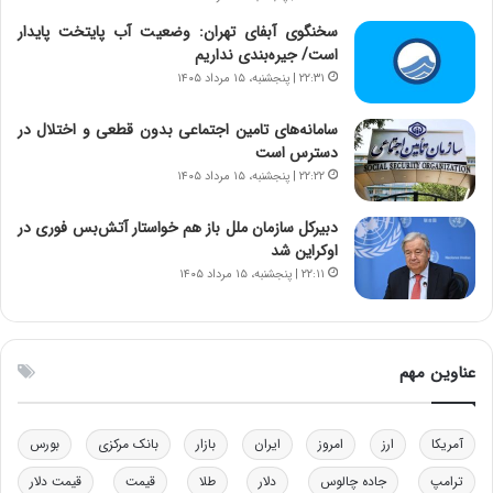
ی
ک
سخنگوی آبفای تهران: وضعیت آب پایتخت پایدار
ا
است/ جیره‌بندی نداریم
ی
۲۲:۳۱ | پنجشنبه، ۱۵ مرداد ۱۴۰۵
ی
–
سامانه‌های تامین اجتماعی بدون قطعی و اختلال در
ص
دسترس است
ه
۲۲:۲۲ | پنجشنبه، ۱۵ مرداد ۱۴۰۵
ی
و
دبیرکل سازمان ملل باز هم خواستار آتش‌بس فوری در
ن
اوکراین شد
ی
۲۲:۱۱ | پنجشنبه، ۱۵ مرداد ۱۴۰۵
|
د
ب
ی
عناوین مهم
ر
ک
ل
ا
آمریکا
ارز
امروز
ایران
بازار
بانک مرکزی
بورس
ت
ترامپ
جاده چالوس
دلار
طلا
قیمت
قیمت دلار
ا