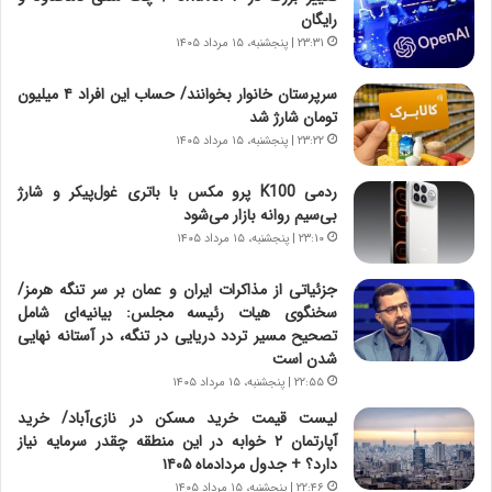
ی
پ
رایگان
ا
ن
۲۳:۳۱ | پنجشنبه، ۱۵ مرداد ۱۴۰۵
ت
ه
ا
ا
سرپرستان خانوار بخوانند/ حساب این افراد ۴ میلیون
ق
ن
تومان شارژ شد
ا
ی
۲۳:۲۲ | پنجشنبه، ۱۵ مرداد ۱۴۰۵
ی
ا
ر
ب
ردمی K100 پرو مکس با باتری غول‌پیکر و شارژ
ا
ر
بی‌سیم روانه بازار می‌شود
ن
ن
د
۲۳:۱۰ | پنجشنبه، ۱۵ مرداد ۱۴۰۵
د
ر
ه
پ
ب
جزئیاتی از مذاکرات ایران و عمان بر سر تنگه هرمز/
ی
ز
سخنگوی هیات رئیسه مجلس: بیانیه‌ای شامل
ح
ر
تصحیح مسیر تردد دریایی در تنگه، در آستانه نهایی
م
گ
شدن است
ل
؟
۲۲:۵۵ | پنجشنبه، ۱۵ مرداد ۱۴۰۵
ه
لیست قیمت خرید مسکن در نازی‌آباد/ خرید
آ
آپارتمان ۲ خوابه در این منطقه چقدر سرمایه نیاز
م
دارد؟ + جدول مردادماه ۱۴۰۵
ر
۲۲:۴۶ | پنجشنبه، ۱۵ مرداد ۱۴۰۵