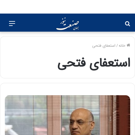
جستجو
منو
برای
خانه
/
استعفای فتحی
استعفای فتحی