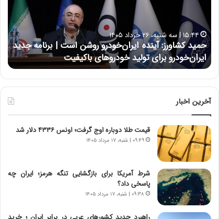
ک
ع
ش
ل
ا
ا
۱۵:۴۴ | سه شنبه، ۲۶ خرداد ۱۴۰۵
و
ی
حمید کشاورز: آینده ایران‌خودرو روشن است | برنامه جدید
ح
ر
ی
ایران‌خودرو برای تولید خودروهای باکیفیت
ن
ز
:
:
د
آ
ر
ی
ط
ن
و
آخرین اخبار
د
ل
ه
ت
قیمت طلا دوباره اوج گرفت؛ اونس ۴۳۳۶ دلار شد
ا
ا
ی
ر
۰۹:۴۹ | شنبه، ۱۷ مرداد ۱۴۰۵
ر
ی
ا
خ
ن‌
ا
شرط آمریکا برای بازگشایی تنگه هرمز؛ ایران چه
خ
ی
پاسخی داد؟
و
ر
۰۹:۳۸ | شنبه، ۱۷ مرداد ۱۴۰۵
د
ا
ر
ن
راهبرد جدید کشورهای عربی در برابر ایران ؛ خرید