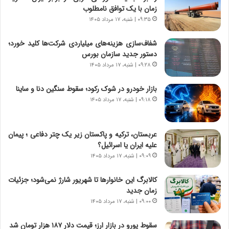
و
،
زمان با یک توافق نامطلوب
ر
ه
۰۹:۳۵ | شنبه، ۱۷ مرداد ۱۴۰۵
و
ی
ش
چ
شفاف‌سازی هزینه‌های میلیاردی شرکت‌ها کلید خورد؛
ن
گ
دستور جدید سازمان بورس
ا
ا
۰۹:۲۸ | شنبه، ۱۷ مرداد ۱۴۰۵
س
ه
ت
ج
بازار خودرو در شوک رکود؛ سقوط سنگین دنا و ساینا
|
ز
ب
۰۹:۱۸ | شنبه، ۱۷ مرداد ۱۴۰۵
ا
ر
ی
ن
ن
ا
ج
عربستان، ترکیه و پاکستان زیر یک چتر دفاعی ؛ پیمان
م
ن
علیه ایران یا اسرائیل؟
ه
گ
۰۹:۰۹ | شنبه، ۱۷ مرداد ۱۴۰۵
ج
،
د
ن
کالابرگ این خانوارها تا شهریور شارژ نمی‌شود؛ جزئیات
ی
ت
زمان جدید
د
و
۰۹:۰۰ | شنبه، ۱۷ مرداد ۱۴۰۵
ا
ا
ی
ن
سقوط یورو در بازار ارز؛ قیمت دلار ۱۸۷ هزار تومان شد