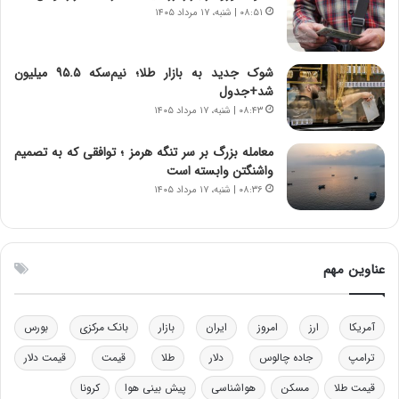
ر
س
۰۸:۵۱ | شنبه، ۱۷ مرداد ۱۴۰۵
ا
ت
ن‌
ه
خ
د
شوک جدید به بازار طلا؛ نیم‌سکه ۹۵.۵ میلیون
و
ر
شد+جدول
د
م
۰۸:۴۳ | شنبه، ۱۷ مرداد ۱۴۰۵
ر
ق
و
ا
ب
ب
معامله بزرگ بر سر تنگه هرمز ؛ توافقی که به تصمیم
ر
ل
واشنگتن وابسته است
ا
چ
۰۸:۳۶ | شنبه، ۱۷ مرداد ۱۴۰۵
ی
ن
ت
ی
و
ن
ل
ق
عناوین مهم
ی
د
د
ر
خ
ت
آمریکا
ارز
امروز
ایران
بازار
بانک مرکزی
بورس
و
ی
د
ب
ترامپ
جاده چالوس
دلار
طلا
قیمت
قیمت دلار
ر
ا
قیمت طلا
مسکن
هواشناسی
پیش بینی هوا
کرونا
و
ی