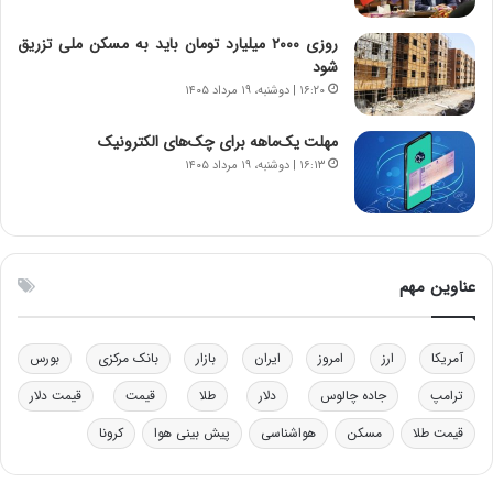
ن‌
ه
خ
د
روزی ۲۰۰۰ میلیارد تومان باید به مسکن ملی تزریق
و
ر
شود
د
م
۱۶:۲۰ | دوشنبه، ۱۹ مرداد ۱۴۰۵
ر
ق
و
ا
ب
ب
مهلت یک‌ماهه برای چک‌های الکترونیک
ر
ل
۱۶:۱۳ | دوشنبه، ۱۹ مرداد ۱۴۰۵
ا
چ
ی
ن
ت
ی
و
ن
ل
ق
عناوین مهم
ی
د
د
ر
خ
ت
آمریکا
ارز
امروز
ایران
بازار
بانک مرکزی
بورس
و
ی
د
ب
ترامپ
جاده چالوس
دلار
طلا
قیمت
قیمت دلار
ر
ا
قیمت طلا
مسکن
هواشناسی
پیش بینی هوا
کرونا
و
ی
ه
س
ا
ت