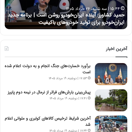
ا
ا
۱۵:۴۴ | سه شنبه، ۲۶ خرداد ۱۴۰۵
و
ی
حمید کشاورز: آینده ایران‌خودرو روشن است | برنامه جدید
ح
ر
ی
ایران‌خودرو برای تولید خودروهای باکیفیت
ن
ز
:
:
د
آ
ر
ی
ط
ن
و
آخرین اخبار
د
ل
ه
ت
برآورد خسارت‌های جنگ انجام و به دولت اعلام شده
ا
ا
است
ی
ر
ر
ی
۱۷:۵۳ | دوشنبه، ۱۹ مرداد ۱۴۰۵
ا
خ
ن‌
ا
پیش‌بینی بارش‌های فراتر از نرمال در نیمه دوم پاییز
خ
ی
۱۷:۴۱ | دوشنبه، ۱۹ مرداد ۱۴۰۵
و
ر
د
ا
ر
ن
آخرین شرایط ترخیص کالاهای کولبری و ملوانی اعلام
و
،
شد
ر
ه
۱۷:۳۲ | دوشنبه، ۱۹ مرداد ۱۴۰۵