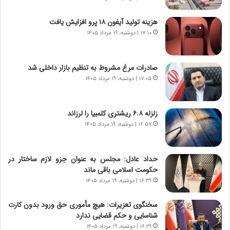
و
ی
ش
چ
هزینه تولید آیفون ۱۸ پرو افزایش یافت
ن
گ
۱۷:۱۰ | دوشنبه، ۱۹ مرداد ۱۴۰۵
ا
ا
س
ه
ت
ج
صادرات مرغ مشروط به تنظیم بازار داخلی شد
|
ز
ب
۱۷:۰۵ | دوشنبه، ۱۹ مرداد ۱۴۰۵
ا
ر
ی
ن
ن
ا
ج
زلزله ۶.۸ ریشتری کلمبیا را لرزاند
م
ن
۱۶:۵۷ | دوشنبه، ۱۹ مرداد ۱۴۰۵
ه
گ
ج
،
د
ن
حداد عادل: مجلس به عنوان جزو لازم ساختار در
ی
ت
حکومت اسلامی باقی ماند
د
و
۱۶:۳۹ | دوشنبه، ۱۹ مرداد ۱۴۰۵
ا
ا
ی
ن
سخنگوی تعزیرات: هیچ مأموری حق ورود بدون کارت
ر
س
شناسایی و حکم قضایی ندارد
ا
ت
۱۶:۲۹ | دوشنبه، ۱۹ مرداد ۱۴۰۵