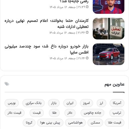
رقمی جابه‌جا شد؟
ت
و
۲۱:۴۹ | جمعه، ۱۶ مرداد ۱۴۰۵
ه
ز
د
ا
کارمندان حتما بخوانند؛ اعلام تصمیم نهایی درباره
ر
ز
تعطیلی ادارات شنبه
م
ب
۲۱:۳۶ | جمعه، ۱۶ مرداد ۱۴۰۵
ق
ی
ا
ن
ب
ن
بازار خودرو دوباره داغ شد؛ سود چندصد میلیونی
ل
ر
اطلس سایپا
چ
ف
۲۱:۲۴ | جمعه، ۱۶ مرداد ۱۴۰۵
ن
ت
ی
ه
ن
ا
ق
س
عناوین مهم
د
ت
ر
ت
آمریکا
ارز
امروز
ایران
بازار
بانک مرکزی
بورس
ی
ب
ترامپ
جاده چالوس
دلار
طلا
قیمت
قیمت دلار
ا
قیمت طلا
مسکن
هواشناسی
پیش بینی هوا
کرونا
ی