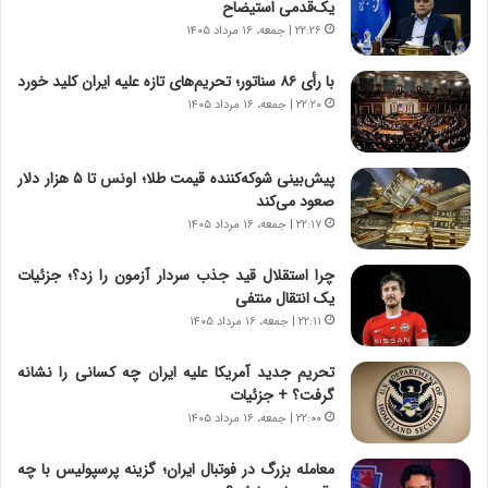
یک‌قدمی استیضاح
ه
ص
۲۲:۲۶ | جمعه، ۱۶ مرداد ۱۴۰۵
ی
ا
چ
د
با رأی ۸۶ سناتور؛ تحریم‌های تازه علیه ایران کلید خورد
گ
ا
۲۲:۲۰ | جمعه، ۱۶ مرداد ۱۴۰۵
ا
ی
ه
ر
ج
ا
پیش‌بینی شوکه‌کننده قیمت طلا؛ اونس تا ۵ هزار دلار
ز
ن
صعود می‌کند
ا
|
ی
۲۲:۱۷ | جمعه، ۱۶ مرداد ۱۴۰۵
ا
ن
ع
ج
ت
چرا استقلال قید جذب سردار آزمون را زد؟؛ جزئیات
ن
م
یک انتقال منتفی
گ
ا
۲۲:۱۱ | جمعه، ۱۶ مرداد ۱۴۰۵
،
د
ن
م
تحریم جدید آمریکا علیه ایران چه کسانی را نشانه
ت
ر
گرفت؟ + جزئیات
و
د
۲۲:۰۰ | جمعه، ۱۶ مرداد ۱۴۰۵
ا
م
ن
ه
معامله بزرگ در فوتبال ایران؛ گزینه پرسپولیس با چه
س
ن