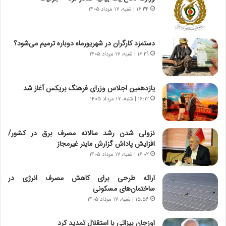
و
،
۱۶:۳۴ | شنبه، ۱۷ مرداد ۱۴۰۵
ر
ه
و
ی
ش
چ
دستمزد کارگران در شهریورماه دوباره ترمیم می‌شود؟
ن
گ
۱۶:۲۹ | شنبه، ۱۷ مرداد ۱۴۰۵
ا
ا
س
ه
ت
ج
یازدهمین اجلاس وزرای فرهنگ بریکس آغاز شد
|
ز
ب
۱۶:۱۲ | شنبه، ۱۷ مرداد ۱۴۰۵
ا
ر
ی
ن
ن
ا
ج
نزولی شدن رشد سالانه مصرف برق در کشور/
م
ن
افزایش پاداش گزارش ماینر غیرمجاز
ه
گ
۱۶:۰۲ | شنبه، ۱۷ مرداد ۱۴۰۵
ج
،
د
ن
ارائه طرحی برای کاهش مصرف انرژی در
ی
ت
ساختمان‌های مسکونی
د
و
۱۵:۵۶ | شنبه، ۱۷ مرداد ۱۴۰۵
ا
ا
ی
ن
اوزجان بیزاتی با استقلال تمدید کرد