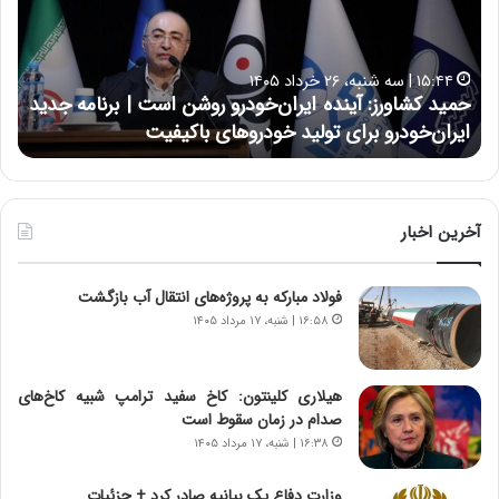
ک
ع
ش
ل
ا
ا
۱۵:۴۴ | سه شنبه، ۲۶ خرداد ۱۴۰۵
و
ی
حمید کشاورز: آینده ایران‌خودرو روشن است | برنامه جدید
ح
ر
ی
ایران‌خودرو برای تولید خودروهای باکیفیت
ن
ز
:
:
د
آ
ر
ی
ط
ن
و
آخرین اخبار
د
ل
ه
ت
فولاد مبارکه به پروژه‌های انتقال آب بازگشت
ا
ا
ی
ر
۱۶:۵۸ | شنبه، ۱۷ مرداد ۱۴۰۵
ر
ی
ا
خ
ن‌
ا
هیلاری کلینتون: کاخ سفید ترامپ شبیه کاخ‌های
خ
ی
صدام در زمان سقوط است
و
ر
۱۶:۳۸ | شنبه، ۱۷ مرداد ۱۴۰۵
د
ا
ر
ن
وزارت دفاع یک بیانیه صادر کرد + جزئیات