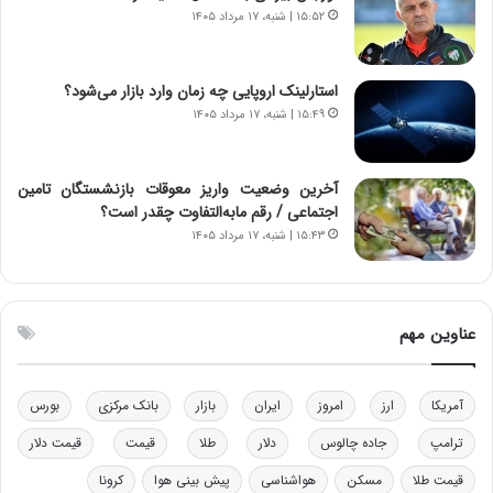
ر
س
۱۵:۵۲ | شنبه، ۱۷ مرداد ۱۴۰۵
ا
ت
ن‌
ه
خ
د
استارلینک اروپایی چه زمان وارد بازار می‌شود؟
و
ر
۱۵:۴۹ | شنبه، ۱۷ مرداد ۱۴۰۵
د
م
ر
ق
و
ا
ب
ب
آخرین وضعیت واریز معوقات بازنشستگان تامین
ر
ل
اجتماعی / رقم مابه‌التفاوت چقدر است؟
ا
چ
۱۵:۴۳ | شنبه، ۱۷ مرداد ۱۴۰۵
ی
ن
ت
ی
و
ن
ل
ق
عناوین مهم
ی
د
د
ر
خ
ت
آمریکا
ارز
امروز
ایران
بازار
بانک مرکزی
بورس
و
ی
د
ب
ترامپ
جاده چالوس
دلار
طلا
قیمت
قیمت دلار
ر
ا
قیمت طلا
مسکن
هواشناسی
پیش بینی هوا
کرونا
و
ی