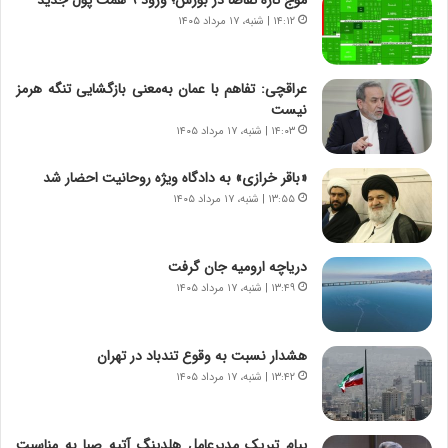
ت
ی
۱۴:۱۲ | شنبه، ۱۷ مرداد ۱۴۰۵
ص
ا
ا
ت
د
ا
عراقچی: تفاهم با عمان به‌معنی بازگشایی تنگه هرمز
ا
ق
نیست
ی
ا
۱۴:۰۳ | شنبه، ۱۷ مرداد ۱۴۰۵
ر
ی
ا
ر
«باقر خرازی» به دادگاه ویژه روحانیت احضار شد
ن
ا
|
۱۳:۵۵ | شنبه، ۱۷ مرداد ۱۴۰۵
ن
ا
د
ع
ر
ت
پ
دریاچه ارومیه جان گرفت
م
ی
۱۳:۴۹ | شنبه، ۱۷ مرداد ۱۴۰۵
ا
ح
د
م
م
ل
هشدار نسبت به وقوع تندباد در تهران
ر
ه
۱۳:۴۲ | شنبه، ۱۷ مرداد ۱۴۰۵
د
آ
م
م
ه
ر
پیام تبریک مدیرعامل هلدینگ آتیه صبا به مناسبت