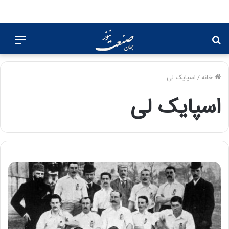
جستجو
منو
برای
خانه
/
اسپایک لی
اسپایک لی