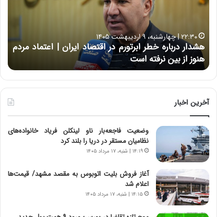
ر
ت
د
ب
ر
ه
خ
۲۲:۳۰ | چهارشنبه، ۹ اردیبهشت ۱۴۰۵
ب
ب
هشدار درباره خطر ابرتورم در اقتصاد ایران | اعتماد مردم
ح
ا
خ
هنوز از بین نرفته است
از ش
ر
ش‌
ه
ه
خ
ا
ط
ی
ر
ی
آخرین اخبار
ا
ا
ب
ز
وضعیت فاجعه‌بار ناو لینکلن فریاد خانواده‌های
ر
س
نظامیان مستقر در دریا را بلند کرد
ت
ا
و
خ
۱۴:۱۹ | شنبه، ۱۷ مرداد ۱۴۰۵
ر
ت
م
م
آغاز فروش بلیت اتوبوس به مقصد مشهد/ قیمت‌ها
د
ا
اعلام شد
ر
ن‌
۱۴:۱۵ | شنبه، ۱۷ مرداد ۱۴۰۵
ا
ه
ق
ا
موج تازه تقاضا در بورس؛ ورود ۹ همت پول جدید