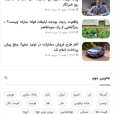
ن
ی
روز خبرنگار
و
ک
۱۳:۳۴ | شنبه، ۱۷ مرداد ۱۴۰۵
ز
ا
ا
ی
واقعیت ردیف بودجه تبلیغات فولاد مبارکه چیست؟ ؛
ز
ی
رمزگشایی از یک سوءتفاهم
ب
–
۱۳:۳۱ | شنبه، ۱۷ مرداد ۱۴۰۵
ی
ص
ن
ه
ن
ی
آغاز طرح فروش مشارکت در تولید سایپا/ مبلغ پیش
ر
و
پرداخت اعلام شد
ف
ن
۱۳:۲۶ | شنبه، ۱۷ مرداد ۱۴۰۵
ت
ی
ه
|
ا
د
س
ب
عناوین مهم
ت
ی
ر
ک
آمریکا
ارز
امروز
ایران
بازار
بانک مرکزی
بورس
ل
ا
ترامپ
جاده چالوس
دلار
طلا
قیمت
قیمت دلار
ت
قیمت طلا
مسکن
هواشناسی
پیش بینی هوا
کرونا
ا