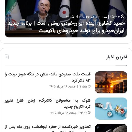
ک
ع
ش
ل
ا
ا
۱۵:۴۴ | سه شنبه، ۲۶ خرداد ۱۴۰۵
و
ی
حمید کشاورز: آینده ایران‌خودرو روشن است | برنامه جدید
ح
ر
ی
ایران‌خودرو برای تولید خودروهای باکیفیت
ن
ز
:
:
د
آ
ر
ی
ط
ن
و
آخرین اخبار
د
ل
ه
ت
قیمت نفت صعودی ماند؛ تنش در تنگه هرمز برنت را
ا
ا
۸۳ دلار کرد
ی
ر
ر
ی
۲۳:۵۵ | جمعه، ۱۶ مرداد ۱۴۰۵
ا
خ
ن‌
ا
شوک به مشمولان کالابرگ؛ زمان شارژ تغییر
خ
ی
کرد+تاریخ جدید
و
ر
۲۳:۴۲ | جمعه، ۱۶ مرداد ۱۴۰۵
د
ا
ر
ن
تصاویر خیره‌کننده از حفره ایجادشده روی ماه پس از
و
،