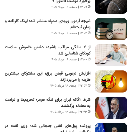
برخورد موشک فالکون ۹
ر
ه
۲۳:۰۹ | جمعه، ۱۶ مرداد ۱۴۰۵
و
ی
ش
چ
نتیجه آزمون ورودی سمپاد منتشر شد؛ لینک کارنامه و
ن
گ
زمان ثبت‌نام
ا
ا
۲۳:۰۲ | جمعه، ۱۶ مرداد ۱۴۰۵
س
ه
ت
ج
از ۷ سالگی مراقب باشید؛ دشمن خاموش سلامت
|
ز
کودکان شناسایی شد
ب
ا
ر
۲۳:۰۰ | جمعه، ۱۶ مرداد ۱۴۰۵
ی
ن
ن
ا
ج
افزایش نجومی قبض برق؛ این مشترکان بیشترین
م
ن
هزینه را می‌پردازند
ه
گ
۲۲:۵۲ | جمعه، ۱۶ مرداد ۱۴۰۵
ج
،
د
ن
شرط ۲گانه ایران برای تنگه هرمز؛ تحریم‌ها و غرامت
ی
ت
به معادله برگشتند
د
و
۲۲:۳۳ | جمعه، ۱۶ مرداد ۱۴۰۵
ا
ا
ی
ن
پرونده پول‌های نفتی جنجالی شد؛ وزیر نفت در
ر
س
یک‌قدمی استیضاح