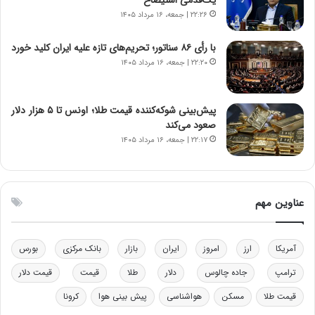
ا
ت
۲۲:۲۶ | جمعه، ۱۶ مرداد ۱۴۰۵
ن‌
ه
خ
د
با رأی ۸۶ سناتور؛ تحریم‌های تازه علیه ایران کلید خورد
و
ر
۲۲:۲۰ | جمعه، ۱۶ مرداد ۱۴۰۵
د
م
ر
ق
و
ا
ب
ب
پیش‌بینی شوکه‌کننده قیمت طلا؛ اونس تا ۵ هزار دلار
ر
ل
صعود می‌کند
ا
چ
۲۲:۱۷ | جمعه، ۱۶ مرداد ۱۴۰۵
ی
ن
ت
ی
و
ن
ل
ق
عناوین مهم
ی
د
د
ر
خ
ت
آمریکا
ارز
امروز
ایران
بازار
بانک مرکزی
بورس
و
ی
د
ب
ترامپ
جاده چالوس
دلار
طلا
قیمت
قیمت دلار
ر
ا
قیمت طلا
مسکن
هواشناسی
پیش بینی هوا
کرونا
و
ی