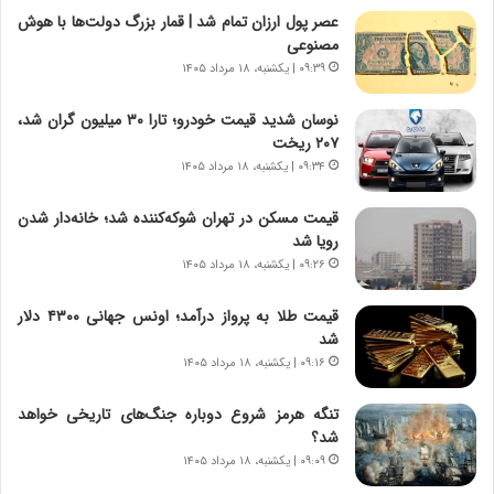
ج
ت
عصر پول ارزان تمام شد | قمار بزرگ دولت‌ها با هوش
ن
م
مصنوعی
گ
ا
۰۹:۳۹ | یکشنبه، ۱۸ مرداد ۱۴۰۵
،
د
ن
م
نوسان شدید قیمت خودرو؛ تارا ۳۰ میلیون گران شد،
ت
ر
۲۰۷ ریخت
و
د
۰۹:۳۴ | یکشنبه، ۱۸ مرداد ۱۴۰۵
ا
م
ن
ه
قیمت مسکن در تهران شوکه‌کننده شد؛ خانه‌دار شدن
س
ن
رویا شد
ت
و
۰۹:۲۶ | یکشنبه، ۱۸ مرداد ۱۴۰۵
ه
ز
د
ا
قیمت طلا به پرواز درآمد؛ اونس جهانی ۴۳۰۰ دلار
ر
ز
شد
م
ب
۰۹:۱۶ | یکشنبه، ۱۸ مرداد ۱۴۰۵
ق
ی
ا
ن
ب
ن
تنگه هرمز شروع دوباره جنگ‌های تاریخی خواهد
ل
ر
شد؟
چ
ف
۰۹:۰۹ | یکشنبه، ۱۸ مرداد ۱۴۰۵
ن
ت