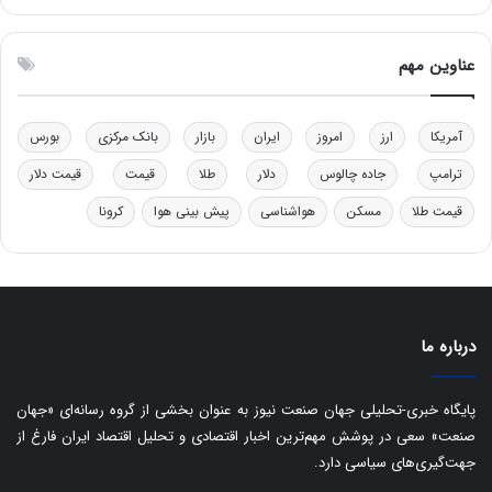
ی
ه
ن
ا
ق
س
عناوین مهم
د
ت
ر
ت
آمریکا
ارز
امروز
ایران
بازار
بانک مرکزی
بورس
ی
ب
ترامپ
جاده چالوس
دلار
طلا
قیمت
قیمت دلار
ا
قیمت طلا
مسکن
هواشناسی
پیش بینی هوا
کرونا
ی
س
ت
د
درباره ما
پایگاه خبری-تحلیلی جهان صنعت نیوز به عنوان بخشی از گروه رسانه‌ای «جهان
صنعت» سعی در پوشش مهم‌ترین اخبار اقتصادی و تحلیل اقتصاد ایران فارغ از
جهت‌گیری‌های سیاسی دارد.