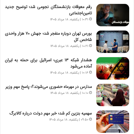
ت
ب
رقم معوقات بازنشستگان نجومی شد؛ توضیح جدید
ا
ر
تامین‌اجتماعی
ر
ت
ی
و
۱۰:۳۱ | یکشنبه، ۱۸ مرداد ۱۴۰۵
خ
ر
ا
م
بورس تهران دوباره منفجر شد؛ جهش ۷۰ هزار واحدی
ی
د
شاخص کل
ر
ر
۱۰:۲۱ | یکشنبه، ۱۸ مرداد ۱۴۰۵
ا
ا
ن
ق
هشدار شبکه ۱۳ عبری؛ اسرائیل برای حمله به ایران
،
ت
آماده می‌شود
ه
ص
۱۰:۱۶ | یکشنبه، ۱۸ مرداد ۱۴۰۵
ی
ا
چ
د
مدارس در مهرماه حضوری می‌شوند؟؛ پاسخ مهم وزیر
گ
ا
۱۰:۱۰ | یکشنبه، ۱۸ مرداد ۱۴۰۵
ا
ی
ه
ر
ج
ا
سهمیه بنزین کم شد؛ خبر مهم دولت درباره کالابرگ
ز
ن
ا
۰۹:۵۰ | یکشنبه، ۱۸ مرداد ۱۴۰۵
|
ی
ا
ن
ع