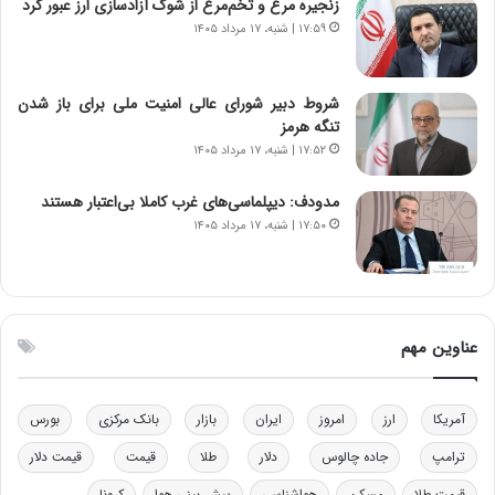
زنجیره مرغ و تخم‌مرغ از شوک آزادسازی ارز عبور کرد
ر
س
۱۷:۵۹ | شنبه، ۱۷ مرداد ۱۴۰۵
ا
ت
ن‌
ه
خ
د
شروط دبیر شورای عالی امنیت ملی برای باز شدن
و
ر
تنگه هرمز
د
م
۱۷:۵۲ | شنبه، ۱۷ مرداد ۱۴۰۵
ر
ق
و
ا
ب
ب
مدودف: دیپلماسی‌های غرب کاملا بی‌اعتبار هستند
ر
ل
۱۷:۵۰ | شنبه، ۱۷ مرداد ۱۴۰۵
ا
چ
ی
ن
ت
ی
و
ن
ل
ق
عناوین مهم
ی
د
د
ر
خ
ت
آمریکا
ارز
امروز
ایران
بازار
بانک مرکزی
بورس
و
ی
د
ب
ترامپ
جاده چالوس
دلار
طلا
قیمت
قیمت دلار
ر
ا
قیمت طلا
مسکن
هواشناسی
پیش بینی هوا
کرونا