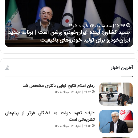
د
ن
ک
ع
ش
ل
ا
ا
۱۵:۴۴ | سه شنبه، ۲۶ خرداد ۱۴۰۵
و
ی
حمید کشاورز: آینده ایران‌خودرو روشن است | برنامه جدید
ح
ر
ی
ایران‌خودرو برای تولید خودروهای باکیفیت
ن
ز
:
:
د
آ
ر
ی
ط
ن
و
آخرین اخبار
د
ل
ه
ت
زمان اعلام نتایج نهایی دکتری مشخص شد
ا
ا
ی
ر
۱۹:۲۲ | شنبه، ۱۷ مرداد ۱۴۰۵
ر
ی
ا
خ
ن‌
ا
عارف: تعهد دولت به نخبگان فراتر از پیام‎‌های
خ
ی
تشریفاتی است
و
ر
۱۹:۱۴ | شنبه، ۱۷ مرداد ۱۴۰۵
د
ا
ر
ن