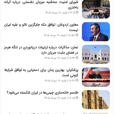
شورای امنیت سه‌شنبه میزبان نشستی درباره کرانه
و
،
باختری
ر
ه
۱۹:۰۹ | شنبه، ۱۷ مرداد ۱۴۰۵
و
ی
ش
چ
معاون اردوغان: توافق مکه جایگزین ناتو و علیه ایران
ن
گ
نیست
ا
ا
۱۸:۵۸ | شنبه، ۱۷ مرداد ۱۴۰۵
س
ه
ت
ج
عمان: مذاکرات درباره ترتیبات دریانوردی در تنگه هرمز
|
ز
در فضای مثبت جریان دارد
ب
ا
ر
۱۸:۳۴ | شنبه، ۱۷ مرداد ۱۴۰۵
ی
ن
ن
ا
ج
پزشکیان‌: بهترین زمان برای دستیابی به توافق شرایط
م
ن
کنونی است
ه
گ
۱۸:۲۶ | شنبه، ۱۷ مرداد ۱۴۰۵
ج
،
د
ن
طلسم خانه‌سازی چینی‌ها در ایران شکسته می‌شود؟
ی
ت
۱۸:۰۵ | شنبه، ۱۷ مرداد ۱۴۰۵
د
و
ا
ا
ی
ن