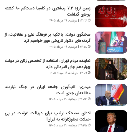
ج
ا
زمین لرزه ۷.۴ ریشتری در کلمبیا دست‌کم ۸۰ کشته
ز
ن
برجای گذاشت
ا
|
ی
۲۲:۲۶ | دوشنبه، ۱۹ مرداد ۱۴۰۵
ا
ن
ع
ج
ت
سخنگوی دولت: با تکیه بر فرهنگ غنی و عقلانیت، از
ن
م
گردنه‌های دشوار تاریخی عبور خواهیم کرد
گ
ا
۲۲:۱۸ | دوشنبه، ۱۹ مرداد ۱۴۰۵
،
د
ن
م
نماینده مردم تهران: استفاده از تخصص زنان در دولت
ت
ر
چهاردهم جای قدردانی دارد
و
د
۲۲:۰۹ | دوشنبه، ۱۹ مرداد ۱۴۰۵
ا
م
ن
ه
میدری: تاب‌آوری جامعه ایران در جنگ نیازمند
س
ن
مطالعه‌ای جدی است
ت
و
۲۱:۵۳ | دوشنبه، ۱۹ مرداد ۱۴۰۵
ه
ز
د
ا
ادعای مضحک ترامپ برای دریافت غرامت در پی
ر
ز
حملات تجاوزکارانه به ایران!
م
ب
۲۱:۴۵ | دوشنبه، ۱۹ مرداد ۱۴۰۵
ق
ی