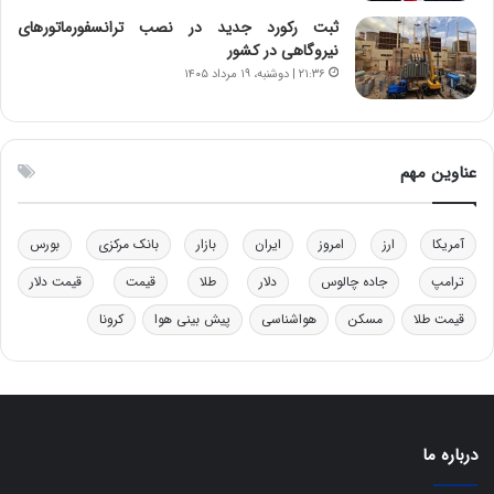
ا
ن
ب
ن
ثبت رکورد جدید در نصب ترانسفورماتورهای
ل
ر
نیروگاهی در کشور
چ
ف
۲۱:۳۶ | دوشنبه، ۱۹ مرداد ۱۴۰۵
ن
ت
ی
ه
ن
ا
ق
س
عناوین مهم
د
ت
ر
ت
آمریکا
ارز
امروز
ایران
بازار
بانک مرکزی
بورس
ی
ب
ترامپ
جاده چالوس
دلار
طلا
قیمت
قیمت دلار
ا
قیمت طلا
مسکن
هواشناسی
پیش بینی هوا
کرونا
ی
س
ت
د
درباره ما