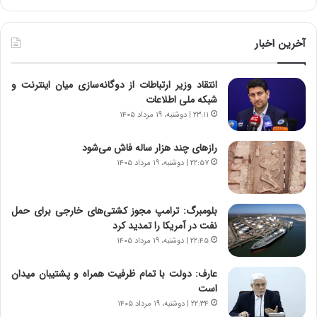
ر
خ
ط
ط
و
ر
آخرین اخبار
ل
ا
ت
ب
انتقاد وزیر ارتباطات از دوگانه‌سازی میان اینترنت و
ا
ر
شبکه ملی اطلاعات
ر
ت
ی
و
۲۳:۱۱ | دوشنبه، ۱۹ مرداد ۱۴۰۵
خ
ر
ا
م
رازهای چند هزار ساله فاش می‌شود
ی
د
۲۲:۵۷ | دوشنبه، ۱۹ مرداد ۱۴۰۵
ر
ر
ا
ا
ن
ق
بلومبرگ: ترامپ مجوز کشتی‌های خارجی برای حمل
،
ت
نفت در آمریکا را تمدید کرد
ه
ص
۲۲:۴۵ | دوشنبه، ۱۹ مرداد ۱۴۰۵
ی
ا
چ
د
عارف: دولت با تمام ظرفیت همراه و پشتیبان میدان
گ
ا
است
ا
ی
۲۲:۳۴ | دوشنبه، ۱۹ مرداد ۱۴۰۵
ه
ر