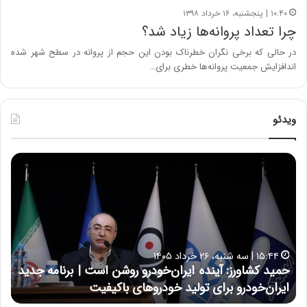
۱۰:۴۰ | پنجشنبه، ۱۶ خرداد ۱۳۹۸
چرا تعداد پروانه‌ها زیاد شد؟
در حالی که برخی نگران خطرناک بودن این حجم از پروانه در سطح شهر شده
اندافزایش جمعیت پروانه‌ها خطری برای…
ویدئو
ح
ه
س
ش
ی
د
ن
ا
ع
ر
ل
د
ا
ر
۱۷:۳۹ | سه شنبه، ۲۲ اردیبهشت ۱۴۰۵
ی
ب
حسین علایی: در طول تاریخ ایران، هیچگاه جز این جنگ،
ه
ی
ا
نتوانسته در مقابل چنین قدرتی بایستد
ه
:
ر
د
ه