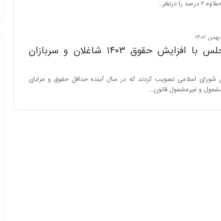
 را درنظر…
ا
و
ر
م
ی
موافقت مجلس با افزایش حقوق ۱۴۰۳ شاغلان و سربازان
ا
ن
ه
 شورای اسلامی تصویب کردند که در سال آینده حداقل حقوق و مزایای
؛
شمول و غیرمشمول قانون…
ب
ا
ز
ن
د
ه
پ
ن
ه
ا
ن
ی