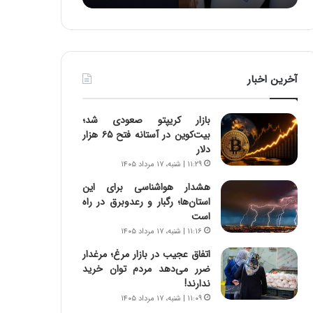
:
د
آ
ر
ی
ط
ن
و
د
ل
آخرین اخبار
ه
ت
ا
ا
ی
ر
بازار کریپتو صعودی شد؛
ر
ی
بیت‌کوین در آستانه فتح ۶۵ هزار
ا
خ
دلار
ن‌
ا
۱۱:۲۹ | شنبه، ۱۷ مرداد ۱۴۰۵
خ
ی
و
ر
هشدار هواشناسی برای این
د
ا
استان‌ها؛ رگبار و رعدوبرق در راه
ر
ن
است
و
،
۱۱:۱۶ | شنبه، ۱۷ مرداد ۱۴۰۵
ر
ه
اتفاق عجیب در بازار مرغ؛ مرغدار
و
ی
ضرر می‌دهد مردم توان خرید
ش
چ
ندارند!
ن
گ
۱۱:۰۹ | شنبه، ۱۷ مرداد ۱۴۰۵
ا
ا