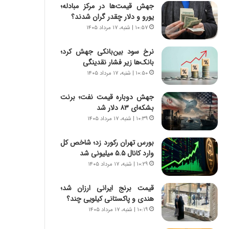
س
ه
جهش قیمت‌ها در مرکز مبادله؛
ت
ج
یورو و دلار چقدر گران شدند؟
|
ز
۱۰:۵۷ | شنبه، ۱۷ مرداد ۱۴۰۵
ب
ا
ر
ی
نرخ سود بین‌بانکی جهش کرد؛
ن
ن
بانک‌ها زیر فشار نقدینگی
ا
ج
۱۰:۵۰ | شنبه، ۱۷ مرداد ۱۴۰۵
م
ن
ه
گ
جهش دوباره قیمت نفت؛ برنت
ج
،
بشکه‌ای ۸۳ دلار شد
د
ن
۱۰:۳۹ | شنبه، ۱۷ مرداد ۱۴۰۵
ی
ت
د
و
ا
بورس تهران رکورد زد؛ شاخص کل
ا
ی
وارد کانال ۵.۵ میلیونی شد
ن
ر
س
۱۰:۲۹ | شنبه، ۱۷ مرداد ۱۴۰۵
ا
ت
ن‌
ه
قیمت برنج ایرانی ارزان شد؛
خ
د
هندی و پاکستانی کیلویی چند؟
و
ر
۱۰:۱۹ | شنبه، ۱۷ مرداد ۱۴۰۵
د
م
ر
ق