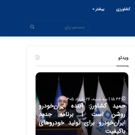
کشاورزی
بیشتر
جستجو
برای
ویدئو
ح
ح
م
س
ی
ی
د
ن
۱۵:۴۴ | سه شنبه، ۲۶ خرداد ۱۴۰۵
ک
ع
حمید کشاورز: آینده ایران‌خودرو
ش
ل
۱۷:۳۹ | سه شنبه، ۲۲ اردیبهشت ۱۴۰۵
روشن است | برنامه جدید
حسین علایی: 
ا
ا
و
ی
ه
ایران‌خودرو برای تولید خودروهای
هیچگاه جز ای
ر
ی
باکیفیت
مقابل چنین ق
ز
: