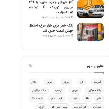
آغاز فروش جدید سایپا؛ با ۴۹۹
و
ا
میلیون کوییک S ثبت‌نام
ب
ب
کنید+جزئیات
ر
ل
۱۰:۱۲ | شنبه، ۱۷ مرداد ۱۴۰۵
ا
چ
ی
ن
زنگ خطر برای بازار مرغ؛ احتمال
ت
ی
جهش قیمت جدی شد
و
ن
۱۰:۰۳ | شنبه، ۱۷ مرداد ۱۴۰۵
ل
ق
ی
د
د
ر
خ
ت
و
ی
عناوین مهم
د
ب
ر
ا
و
ی
ه
س
آمریکا
ارز
امروز
ایران
بازار
ا
ت
بانک مرکزی
بورس
ترامپ
جاده چالوس
ی
د
ب
دلار
طلا
قیمت
قیمت دلار
قیمت طلا
ا
ک
مسکن
هواشناسی
پیش بینی هوا
کرونا