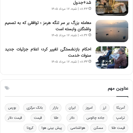
شد+جدول
و
ک
۰۸:۴۳ | شنبه، ۱۷ مرداد ۱۴۰۵
ز
ا
ا
ی
معامله بزرگ بر سر تنگه هرمز ؛ توافقی که به تصمیم
ز
ی
واشنگتن وابسته است
ب
–
۰۸:۳۶ | شنبه، ۱۷ مرداد ۱۴۰۵
ی
ص
ن
ه
ن
ی
احکام بازنشستگی تغییر کرد؛ اعلام جزئیات جدید
ر
و
سنوات خدمت
ف
ن
۰۸:۳۳ | شنبه، ۱۷ مرداد ۱۴۰۵
ت
ی
ه
|
ا
د
س
ب
عناوین مهم
ت
ی
ر
ک
آمریکا
ارز
امروز
ایران
بازار
بانک مرکزی
بورس
ل
ا
ترامپ
جاده چالوس
دلار
طلا
قیمت
قیمت دلار
ت
قیمت طلا
مسکن
هواشناسی
پیش بینی هوا
کرونا
ا