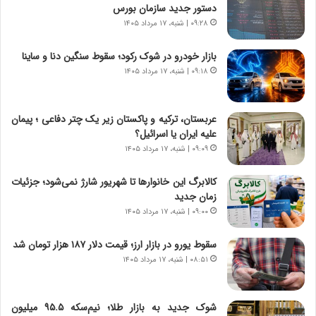
ت
ی
دستور جدید سازمان بورس
ص
ا
۰۹:۲۸ | شنبه، ۱۷ مرداد ۱۴۰۵
ا
ت
د
ا
بازار خودرو در شوک رکود؛ سقوط سنگین دنا و ساینا
ا
ق
۰۹:۱۸ | شنبه، ۱۷ مرداد ۱۴۰۵
ی
ا
ر
ی
ا
ر
عربستان، ترکیه و پاکستان زیر یک چتر دفاعی ؛ پیمان
ن
ا
علیه ایران یا اسرائیل؟
|
ن
ا
۰۹:۰۹ | شنبه، ۱۷ مرداد ۱۴۰۵
د
ع
ر
ت
پ
کالابرگ این خانوارها تا شهریور شارژ نمی‌شود؛ جزئیات
م
ی
زمان جدید
ا
ح
۰۹:۰۰ | شنبه، ۱۷ مرداد ۱۴۰۵
د
م
م
ل
سقوط یورو در بازار ارز؛ قیمت دلار ۱۸۷ هزار تومان شد
ر
ه
۰۸:۵۱ | شنبه، ۱۷ مرداد ۱۴۰۵
د
آ
م
م
ه
ر
شوک جدید به بازار طلا؛ نیم‌سکه ۹۵.۵ میلیون
ن
ی