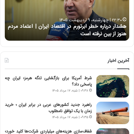
ر
ت
د
ب
ر
ه
خ
۲۲:۳۰ | چهارشنبه، ۹ اردیبهشت ۱۴۰۵
ب
ب
هشدار درباره خطر ابرتورم در اقتصاد ایران | اعتماد مردم
ح
ا
خ
هنوز از بین نرفته است
از ش
ر
ش‌
ه
ه
خ
ا
ط
ی
ر
ی
آخرین اخبار
ا
ا
ب
ز
شرط آمریکا برای بازگشایی تنگه هرمز؛ ایران چه
ر
س
پاسخی داد؟
ت
ا
و
خ
۰۹:۳۸ | شنبه، ۱۷ مرداد ۱۴۰۵
ر
ت
م
م
راهبرد جدید کشورهای عربی در برابر ایران ؛ خرید
د
ا
زمان با یک توافق نامطلوب
ر
ن‌
۰۹:۳۵ | شنبه، ۱۷ مرداد ۱۴۰۵
ا
ه
ق
ا
شفاف‌سازی هزینه‌های میلیاردی شرکت‌ها کلید خورد؛