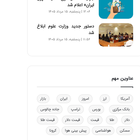
ایران» اعلام شد
و
۱۲:۰۶ | پنجشنبه، ۱۵ مرداد ۱۴۰۵
ب
ر
ا
دستور جدید وزارت علوم ابلاغ
ی
شد
ت
۱۱:۵۶ | پنجشنبه، ۱۵ مرداد ۱۴۰۵
و
ل
ی
د
خ
عناوین مهم
و
د
ر
و
آمریکا
ارز
امروز
ایران
بازار
ه
بانک مرکزی
بورس
ترامپ
جاده چالوس
ا
ی
دلار
طلا
قیمت
قیمت دلار
قیمت طلا
ب
ا
مسکن
هواشناسی
پیش بینی هوا
کرونا
ک