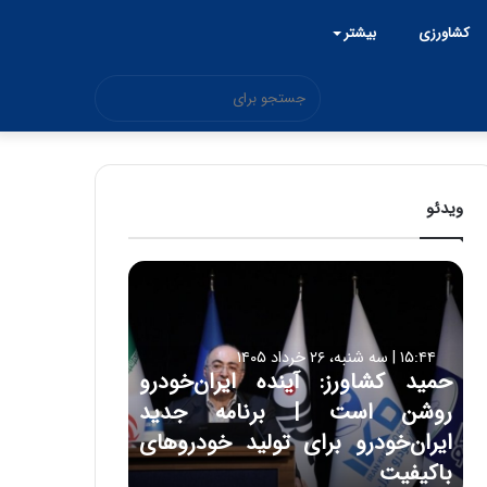
کشاورزی
بیشتر
جستجو
برای
ویدئو
ح
م
ی
د
۱۵:۴۴ | سه شنبه، ۲۶ خرداد ۱۴۰۵
ک
حمید کشاورز: آینده ایران‌خودرو
ش
روشن است | برنامه جدید
ا
و
ایران‌خودرو برای تولید خودروهای
ر
باکیفیت
ز