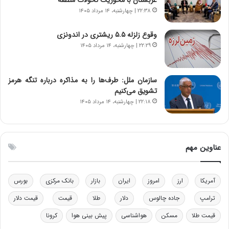
ت
و
۲۲:۳۸ | چهارشنبه، ۱۴ مرداد ۱۴۰۵
ه
ز
د
ا
وقوع زلزله ۵.۵ ریشتری در اندونزی
ر
ز
۲۲:۲۹ | چهارشنبه، ۱۴ مرداد ۱۴۰۵
م
ب
ق
ی
ا
ن
ب
ن
سازمان ملل: طرف‌ها را به مذاکره درباره تنگه هرمز
ل
ر
تشویق می‌کنیم
چ
ف
۲۲:۱۸ | چهارشنبه، ۱۴ مرداد ۱۴۰۵
ن
ت
ی
ه
ن
ا
ق
س
عناوین مهم
د
ت
ر
ت
آمریکا
ارز
امروز
ایران
بازار
بانک مرکزی
بورس
ی
ب
ترامپ
جاده چالوس
دلار
طلا
قیمت
قیمت دلار
ا
قیمت طلا
مسکن
هواشناسی
پیش بینی هوا
کرونا
ی