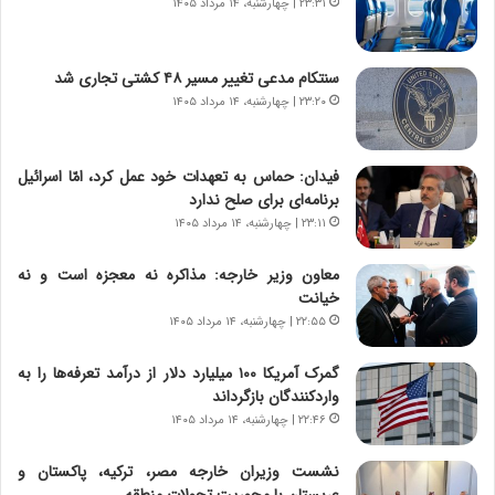
۲۳:۳۱ | چهارشنبه، ۱۴ مرداد ۱۴۰۵
ه
ص
ی
ا
چ
د
سنتکام مدعی تغییر مسیر ۴۸ کشتی تجاری شد
گ
ا
۲۳:۲۰ | چهارشنبه، ۱۴ مرداد ۱۴۰۵
ا
ی
ه
ر
ج
ا
فیدان: حماس به تعهدات خود عمل کرد، امّا اسرائیل
ز
ن
برنامه‌ای برای صلح ندارد
ا
|
ی
۲۳:۱۱ | چهارشنبه، ۱۴ مرداد ۱۴۰۵
ا
ن
ع
ج
ت
معاون وزیر خارجه: مذاکره نه معجزه است و نه
ن
م
خیانت
گ
ا
۲۲:۵۵ | چهارشنبه، ۱۴ مرداد ۱۴۰۵
،
د
ن
م
گمرک آمریکا ۱۰۰ میلیارد دلار از درآمد تعرفه‌ها را به
ت
ر
واردکنندگان بازگرداند
و
د
۲۲:۴۶ | چهارشنبه، ۱۴ مرداد ۱۴۰۵
ا
م
ن
ه
نشست وزیران خارجه مصر، ترکیه، پاکستان و
س
ن
عربستان با محوریت تحولات منطقه