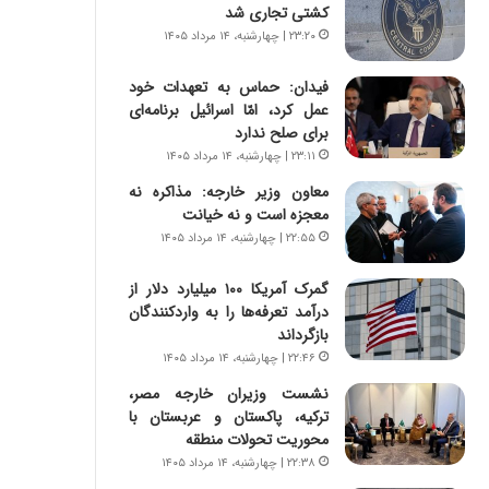
س
ه
کشتی تجاری شد
ت
ج
۲۳:۲۰ | چهارشنبه، ۱۴ مرداد ۱۴۰۵
|
ز
ب
ا
فیدان: حماس به تعهدات خود
ر
ی
عمل کرد، امّا اسرائیل برنامه‌ای
ن
ن
برای صلح ندارد
ا
ج
۲۳:۱۱ | چهارشنبه، ۱۴ مرداد ۱۴۰۵
م
ن
ه
گ
معاون وزیر خارجه: مذاکره نه
ج
،
معجزه است و نه خیانت
د
ن
۲۲:۵۵ | چهارشنبه، ۱۴ مرداد ۱۴۰۵
ی
ت
د
و
گمرک آمریکا ۱۰۰ میلیارد دلار از
ا
ا
درآمد تعرفه‌ها را به واردکنندگان
ی
ن
بازگرداند
ر
س
۲۲:۴۶ | چهارشنبه، ۱۴ مرداد ۱۴۰۵
ا
ت
نشست وزیران خارجه مصر،
ن‌
ه
ترکیه، پاکستان و عربستان با
خ
د
محوریت تحولات منطقه
و
ر
د
م
۲۲:۳۸ | چهارشنبه، ۱۴ مرداد ۱۴۰۵
ر
ق