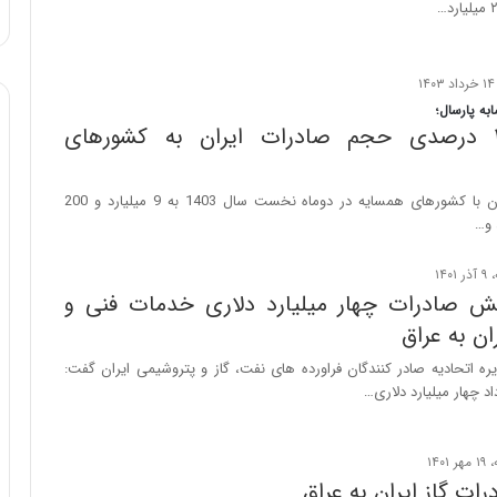
ا
و
ر
م
ی
ه پارسال؛
ا
افزایش ۱۵ درصدی حجم صادرات ایران به کشورهای
ن
ه
؛
حجم تجارت ایران با کشورهای همسایه در دوماه نخست سال 1403 به 9 میلیارد و 200
ب
 و…
ا
ز
ن
یش صادرات چهار میلیارد دلاری خدمات فنی و
د
ن به عراق
ه
پ
 اتحادیه صادر کنندگان فراورده های نفت، گاز و پتروشیمی ایران گفت:
ن
د چهار میلیارد دلاری…
ه
ا
ن
ی
ات گاز ایران به عراق