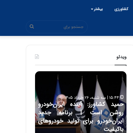
کشاورزی
بیشتر
جستجو
برای
ویدئو
ح
ح
م
س
ی
ی
د
ن
۱۵:۴۴ | سه شنبه، ۲۶ خرداد ۱۴۰۵
ک
ع
حمید کشاورز: آینده ایران‌خودرو
ش
ل
۱۷:۳۹ | سه شنبه، ۲۲ اردیبهشت ۱۴۰۵
روشن است | برنامه جدید
حسین علایی: 
ا
ا
و
ی
ه
ایران‌خودرو برای تولید خودروهای
هیچگاه جز ای
ر
ی
باکیفیت
مقابل چنین ق
ز
: