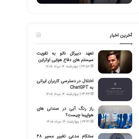
:
د
آ
ر
ی
ط
ن
و
د
ل
آخرین اخبار
ه
ت
ا
ا
ی
ر
تعهد دبیرکل ناتو به تقویت
ر
ی
سیستم های دفاع هوایی اوکراین
ا
خ
۲۳:۵۶ | چهارشنبه، ۱۴ مرداد ۱۴۰۵
ن‌
ا
خ
ی
اختلال در دسترسی کاربران ایرانی
و
ر
به ChatGPT
د
ا
۲۳:۴۳ | چهارشنبه، ۱۴ مرداد ۱۴۰۵
ر
ن
و
،
ر
ه
راز رنگ آبی در صندلی های
و
ی
هواپیما چیست؟
ش
چ
۲۳:۳۱ | چهارشنبه، ۱۴ مرداد ۱۴۰۵
ن
گ
ا
ا
سنتکام مدعی تغییر مسیر ۴۸