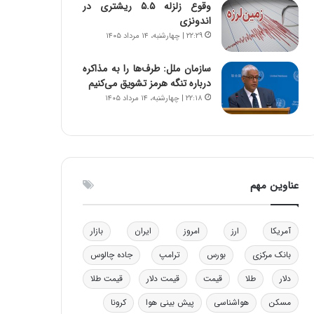
وقوع زلزله ۵.۵ ریشتری در
و
ا
اندونزی
ب
ب
۲۲:۲۹ | چهارشنبه، ۱۴ مرداد ۱۴۰۵
ر
ل
ا
چ
سازمان ملل: طرف‌ها را به مذاکره
ی
ن
درباره تنگه هرمز تشویق می‌کنیم
ت
ی
۲۲:۱۸ | چهارشنبه، ۱۴ مرداد ۱۴۰۵
و
ن
ل
ق
ی
د
د
ر
خ
ت
و
ی
عناوین مهم
د
ب
ر
ا
و
ی
آمریکا
ارز
امروز
ایران
بازار
ه
س
ا
ت
بانک مرکزی
بورس
ترامپ
جاده چالوس
ی
د
ب
دلار
طلا
قیمت
قیمت دلار
قیمت طلا
ا
مسکن
هواشناسی
پیش بینی هوا
کرونا
ک