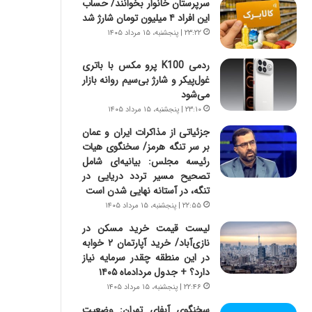
سرپرستان خانوار بخوانند/ حساب
س
ه
این افراد ۴ میلیون تومان شارژ شد
ت
ج
|
ز
۲۳:۲۲ | پنجشنبه، ۱۵ مرداد ۱۴۰۵
ب
ا
ر
ی
ردمی K100 پرو مکس با باتری
ن
ن
غول‌پیکر و شارژ بی‌سیم روانه بازار
ا
ج
می‌شود
م
ن
۲۳:۱۰ | پنجشنبه، ۱۵ مرداد ۱۴۰۵
ه
گ
جزئیاتی از مذاکرات ایران و عمان
ج
،
بر سر تنگه هرمز/ سخنگوی هیات
د
ن
رئیسه مجلس: بیانیه‌ای شامل
ی
ت
تصحیح مسیر تردد دریایی در
د
و
تنگه، در آستانه نهایی شدن است
ا
ا
۲۲:۵۵ | پنجشنبه، ۱۵ مرداد ۱۴۰۵
ی
ن
ر
س
لیست قیمت خرید مسکن در
ا
ت
نازی‌آباد/ خرید آپارتمان ۲ خوابه
ن‌
ه
در این منطقه چقدر سرمایه نیاز
خ
د
دارد؟ + جدول مردادماه ۱۴۰۵
و
ر
۲۲:۴۶ | پنجشنبه، ۱۵ مرداد ۱۴۰۵
د
م
سخنگوی آبفای تهران: وضعیت
ر
ق