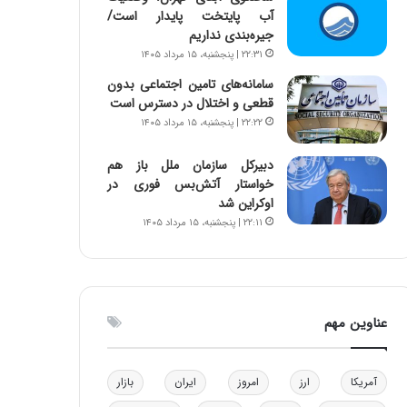
آب پایتخت پایدار است/
و
ا
جیره‌بندی نداریم
ب
ب
ر
ل
۲۲:۳۱ | پنجشنبه، ۱۵ مرداد ۱۴۰۵
ا
چ
سامانه‌های تامین اجتماعی بدون
ی
ن
قطعی و اختلال در دسترس است
ت
ی
۲۲:۲۲ | پنجشنبه، ۱۵ مرداد ۱۴۰۵
و
ن
ل
ق
دبیرکل سازمان ملل باز هم
ی
د
خواستار آتش‌بس فوری در
د
ر
اوکراین شد
خ
ت
۲۲:۱۱ | پنجشنبه، ۱۵ مرداد ۱۴۰۵
و
ی
د
ب
ر
ا
و
ی
ه
س
عناوین مهم
ا
ت
ی
د
ب
ا
آمریکا
ارز
امروز
ایران
بازار
ک