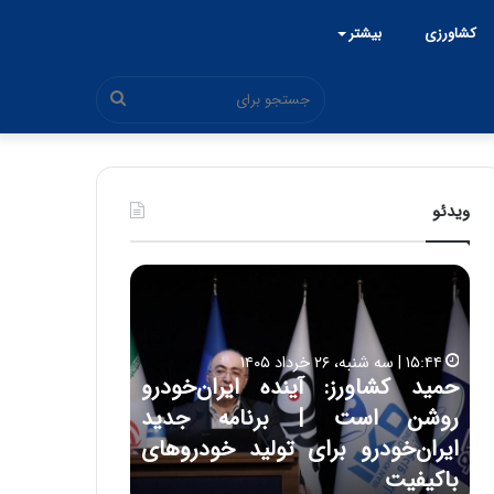
کشاورزی
بیشتر
جستجو
برای
ویدئو
ح
ح
م
س
ی
ی
د
ن
۱۵:۴۴ | سه شنبه، ۲۶ خرداد ۱۴۰۵
ک
ع
حمید کشاورز: آینده ایران‌خودرو
ش
ل
۱۷:۳۹ | سه شنبه، ۲۲ اردیبهشت ۱۴۰۵
روشن است | برنامه جدید
حسین علایی: 
ا
ا
و
ی
ه
ایران‌خودرو برای تولید خودروهای
هیچگاه جز ای
ر
ی
باکیفیت
مقابل چنین ق
ز
: