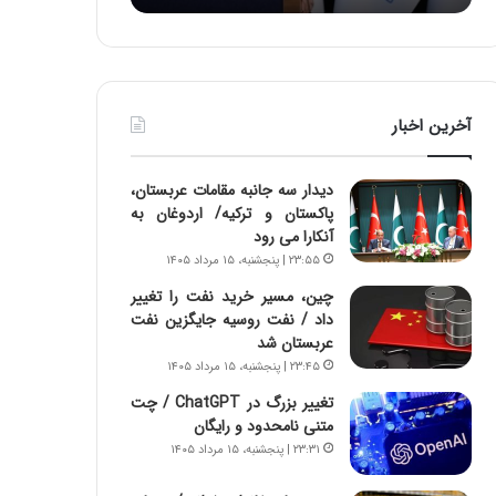
:
د
آ
ر
ی
ط
ن
و
د
ل
آخرین اخبار
ه
ت
ا
ا
ی
ر
دیدار سه جانبه مقامات عربستان،
ر
ی
پاکستان و ترکیه/ اردوغان به
ا
خ
آنکارا می رود
ن‌
ا
۲۳:۵۵ | پنجشنبه، ۱۵ مرداد ۱۴۰۵
خ
ی
و
ر
چین، مسیر خرید نفت را تغییر
د
ا
داد / نفت روسیه جایگزین نفت
ر
ن
عربستان شد
و
،
۲۳:۴۵ | پنجشنبه، ۱۵ مرداد ۱۴۰۵
ر
ه
تغییر بزرگ در ChatGPT / چت
و
ی
متنی نامحدود و رایگان
ش
چ
۲۳:۳۱ | پنجشنبه، ۱۵ مرداد ۱۴۰۵
ن
گ
ا
ا