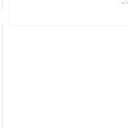
ار را…
ا
و
ر
م
ی
ا
ن
ه
؛
ب
ا
ز
ن
د
ه
پ
ن
ه
ا
ن
ی