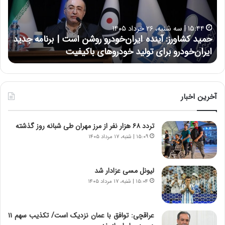
ک
ع
ش
ل
ا
ا
۱۵:۴۴ | سه شنبه، ۲۶ خرداد ۱۴۰۵
و
ی
حمید کشاورز: آینده ایران‌خودرو روشن است | برنامه جدید
ح
ر
ی
ایران‌خودرو برای تولید خودروهای باکیفیت
ن
ز
:
:
د
آ
ر
ی
ط
ن
و
آخرین اخبار
د
ل
ه
ت
تردد ۶۸ هزار نفر از مرز مهران طی شبانه روز گذشته
ا
ا
ی
ر
۱۵:۰۹ | شنبه، ۱۷ مرداد ۱۴۰۵
ر
ی
ا
خ
ن‌
ا
لیونل مسی عزادار شد
خ
ی
۱۵:۰۴ | شنبه، ۱۷ مرداد ۱۴۰۵
و
ر
د
ا
ر
ن
عراقچی: توافق با عمان نزدیک است/ تکذیب سهم ۱۱
و
،