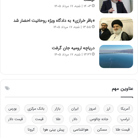
ا
ت
۱۴:۰۳ | شنبه، ۱۷ مرداد ۱۴۰۵
ن‌
ه
خ
د
«باقر خرازی» به دادگاه ویژه روحانیت احضار شد
و
ر
۱۳:۵۵ | شنبه، ۱۷ مرداد ۱۴۰۵
د
م
ر
ق
و
ا
ب
ب
دریاچه ارومیه جان گرفت
ر
ل
۱۳:۴۹ | شنبه، ۱۷ مرداد ۱۴۰۵
ا
چ
ی
ن
ت
ی
و
ن
ل
ق
عناوین مهم
ی
د
د
ر
خ
ت
آمریکا
ارز
امروز
ایران
بازار
بانک مرکزی
بورس
و
ی
د
ب
ترامپ
جاده چالوس
دلار
طلا
قیمت
قیمت دلار
ر
ا
قیمت طلا
مسکن
هواشناسی
پیش بینی هوا
کرونا
و
ی