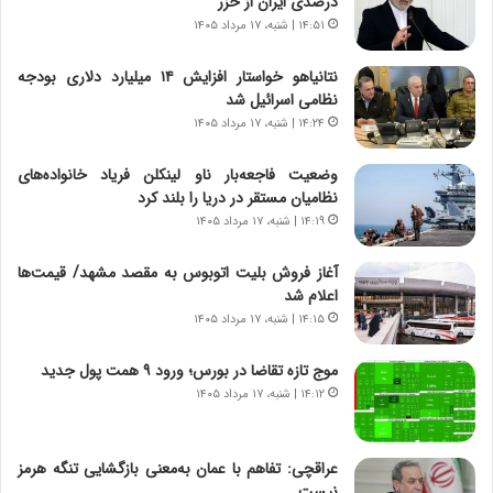
درصدی ایران از خزر
ر
ه
۱۴:۵۱ | شنبه، ۱۷ مرداد ۱۴۰۵
و
ی
ش
چ
نتانیاهو خواستار افزایش ۱۴ میلیارد دلاری بودجه
ن
گ
نظامی اسرائیل شد
ا
ا
۱۴:۲۴ | شنبه، ۱۷ مرداد ۱۴۰۵
س
ه
ت
ج
وضعیت فاجعه‌بار ناو لینکلن فریاد خانواده‌های
|
ز
نظامیان مستقر در دریا را بلند کرد
ب
ا
ر
۱۴:۱۹ | شنبه، ۱۷ مرداد ۱۴۰۵
ی
ن
ن
ا
ج
آغاز فروش بلیت اتوبوس به مقصد مشهد/ قیمت‌ها
م
ن
اعلام شد
ه
گ
۱۴:۱۵ | شنبه، ۱۷ مرداد ۱۴۰۵
ج
،
د
ن
موج تازه تقاضا در بورس؛ ورود ۹ همت پول جدید
ی
ت
۱۴:۱۲ | شنبه، ۱۷ مرداد ۱۴۰۵
د
و
ا
ا
ی
ن
عراقچی: تفاهم با عمان به‌معنی بازگشایی تنگه هرمز
ر
س
نیست