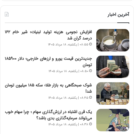
آ
ر
ی
ط
ن
و
آخرین اخبار
د
ل
ه
ت
افزایش نجومی هزینه تولید لبنیات؛ شیر خام ۱۶۲
ا
ا
درصد گران شد
ی
ر
ر
ی
۰۸:۵۵ | یکشنبه، ۱۸ مرداد ۱۴۰۵
ا
خ
ن‌
ا
جدیدترین قیمت یورو و ارزهای خارجی؛ دلار ۱۸۵۹۰۰
خ
ی
تومان
و
ر
۰۸:۵۰ | یکشنبه، ۱۸ مرداد ۱۴۰۵
د
ا
ر
ن
شوک صبحگاهی به بازار طلا؛ سکه ۱۸۵ میلیون تومان
و
،
شد!
ر
ه
۰۸:۴۵ | یکشنبه، ۱۸ مرداد ۱۴۰۵
و
ی
ش
چ
یک قرن اشتباه در ارزش‌گذاری سهام ؛ چرا سهام خوب
ن
گ
می‌تواند سرمایه‌گذاری بدی باشد؟
ا
ا
۰۸:۳۸ | یکشنبه، ۱۸ مرداد ۱۴۰۵
س
ه
ت
ج