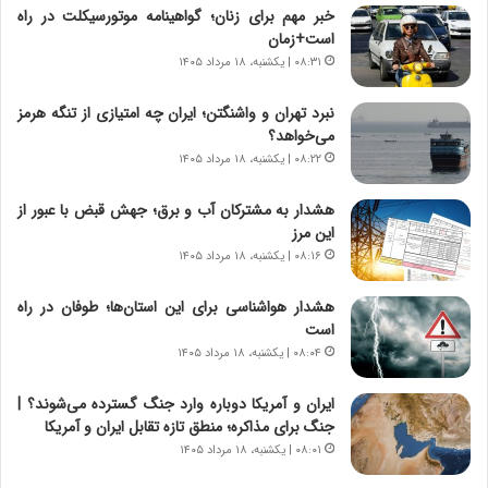
خبر مهم برای زنان؛ گواهینامه موتورسیکلت در راه
|
ز
است+زمان
ب
ا
ر
۰۸:۳۱ | یکشنبه، ۱۸ مرداد ۱۴۰۵
ی
ن
ن
ا
ج
نبرد تهران و واشنگتن؛ ایران چه امتیازی از تنگه هرمز
م
ن
می‌خواهد؟
ه
گ
۰۸:۲۲ | یکشنبه، ۱۸ مرداد ۱۴۰۵
ج
،
د
ن
هشدار به مشترکان آب و برق؛ جهش قبض با عبور از
ی
ت
این مرز
د
و
۰۸:۱۶ | یکشنبه، ۱۸ مرداد ۱۴۰۵
ا
ا
ی
ن
هشدار هواشناسی برای این استان‌ها؛ طوفان در راه
ر
س
است
ا
ت
۰۸:۰۴ | یکشنبه، ۱۸ مرداد ۱۴۰۵
ن‌
ه
خ
د
ایران و آمریکا دوباره وارد جنگ گسترده می‌شوند؟ |
و
ر
جنگ برای مذاکره؛ منطق تازه تقابل ایران و آمریکا
د
م
۰۸:۰۱ | یکشنبه، ۱۸ مرداد ۱۴۰۵
ر
ق
و
ا