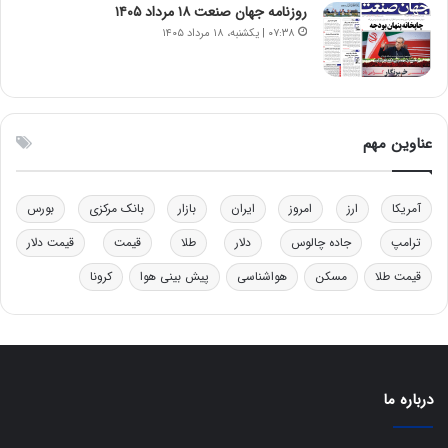
ب
ب
روزنامه جهان صنعت ۱۸ مرداد ۱۴۰۵
ر
ل
۰۷:۳۸ | یکشنبه، ۱۸ مرداد ۱۴۰۵
ا
چ
ی
ن
ت
ی
و
ن
ل
ق
عناوین مهم
ی
د
د
ر
خ
ت
آمریکا
ارز
امروز
ایران
بازار
بانک مرکزی
بورس
و
ی
د
ب
ترامپ
جاده چالوس
دلار
طلا
قیمت
قیمت دلار
ر
ا
قیمت طلا
مسکن
هواشناسی
پیش بینی هوا
کرونا
و
ی
ه
س
ا
ت
ی
د
ب
ا
درباره ما
ک
ی