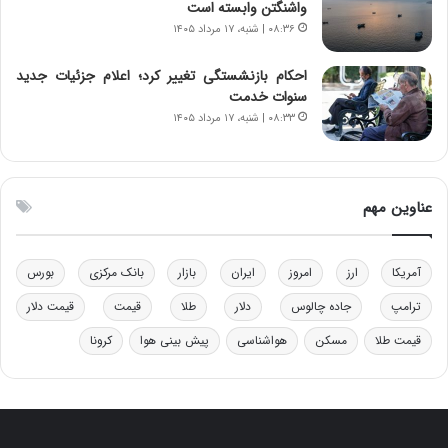
واشنگتن وابسته است
–
۰۸:۳۶ | شنبه، ۱۷ مرداد ۱۴۰۵
ص
ه
ی
احکام بازنشستگی تغییر کرد؛ اعلام جزئیات جدید
و
سنوات خدمت
ن
۰۸:۳۳ | شنبه، ۱۷ مرداد ۱۴۰۵
ی
|
د
ب
عناوین مهم
ی
ر
ک
آمریکا
ارز
امروز
ایران
بازار
بانک مرکزی
بورس
ل
ا
ترامپ
جاده چالوس
دلار
طلا
قیمت
قیمت دلار
ت
قیمت طلا
مسکن
هواشناسی
پیش بینی هوا
کرونا
ا
ق
ا
ی
ر