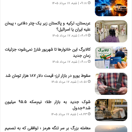
۰۹:۱۸ | شنبه، ۱۷ مرداد ۱۴۰۵
ا
ی
ی
ا
ر
ب
عربستان، ترکیه و پاکستان زیر یک چتر دفاعی ؛ پیمان
ا
ر
علیه ایران یا اسرائیل؟
ن
ن
د
۰۹:۰۹ | شنبه، ۱۷ مرداد ۱۴۰۵
د
ر
ه
پ
ب
کالابرگ این خانوارها تا شهریور شارژ نمی‌شود؛ جزئیات
ی
ز
زمان جدید
ح
ر
۰۹:۰۰ | شنبه، ۱۷ مرداد ۱۴۰۵
م
گ
ل
؟
سقوط یورو در بازار ارز؛ قیمت دلار ۱۸۷ هزار تومان شد
ه
۰۸:۵۱ | شنبه، ۱۷ مرداد ۱۴۰۵
آ
م
ر
شوک جدید به بازار طلا؛ نیم‌سکه ۹۵.۵ میلیون
ی
شد+جدول
ک
۰۸:۴۳ | شنبه، ۱۷ مرداد ۱۴۰۵
ا
ی
معامله بزرگ بر سر تنگه هرمز ؛ توافقی که به تصمیم
ی