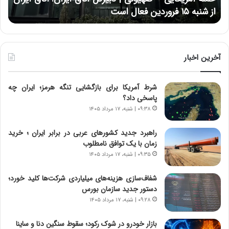
خ
ن
از شنبه ۱۵ فروردین فعال است
چ
ش‌
خ
ه
ا
ا
و
ی
ر
ی
م
آخرین اخبار
ا
ی
ز
ا
شرط آمریکا برای بازگشایی تنگه هرمز؛ ایران چه
س
ن
پاسخی داد؟
ا
ه
خ
؛
۰۹:۳۸ | شنبه، ۱۷ مرداد ۱۴۰۵
ت
ب
م
ا
راهبرد جدید کشورهای عربی در برابر ایران ؛ خرید
ا
ز
زمان با یک توافق نامطلوب
ن‌
ن
۰۹:۳۵ | شنبه، ۱۷ مرداد ۱۴۰۵
ه
د
ا
ه
شفاف‌سازی هزینه‌های میلیاردی شرکت‌ها کلید خورد؛
ی
پ
دستور جدید سازمان بورس
ا
ن
۰۹:۲۸ | شنبه، ۱۷ مرداد ۱۴۰۵
ت
ه
ا
ا
بازار خودرو در شوک رکود؛ سقوط سنگین دنا و ساینا
ق
ن