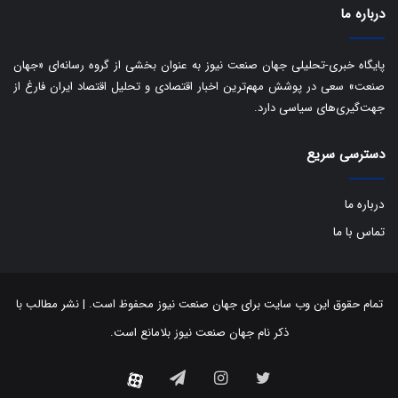
ا
درباره ما
ن
:
ا
پایگاه خبری-تحلیلی جهان صنعت نیوز به عنوان بخشی از گروه رسانه‌ای «جهان
ت
صنعت» سعی در پوشش مهم‌ترین اخبار اقتصادی و تحلیل اقتصاد ایران فارغ از
ا
جهت‌گیری‌های سیاسی دارد.
ق
ا
ی
دسترسی سریع
ر
ا
درباره ما
ن
ا
تماس با ما
ز
ش
ن
ب
تمام حقوق این وب سایت برای جهان صنعت نیوز محفوظ است. | نشر مطالب با
ه
ذکر نام جهان صنعت نیوز بلامانع است.
۱
۵
توییتر
اینستاگرام
تلگرام
ف
آپارات
ر